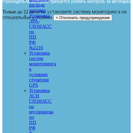
Руководители, которым требуется усилить контроль за автопарком
расхода
топлива
установите систему мониторинга на
Только до 22 августа!
Установка
специальных условиях
×
Отклонить предупреждение
ЭРА-
ГЛОНАСС
по
ПП
РФ
№2216
Установка
систем
мониторинга
в
условиях
глушения
GPS
Установка
АСН
ГЛОНАСС
на
мусоровозы
по
ПП
РФ