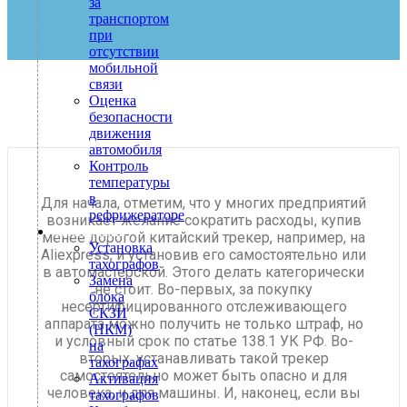
за
транспортом
при
отсутствии
мобильной
связи
Оценка
безопасности
движения
автомобиля
Контроль
температуры
в
Для начала, отметим, что у многих предприятий
рефрижераторе
возникает желание сократить расходы, купив
Тахография
менее дорогой китайский трекер, например, на
Установка
Aliexpress, и установив его самостоятельно или
тахографов
в автомастерской. Этого делать категорически
Замена
не стоит. Во-первых, за покупку
блока
несертифицированного отслеживающего
СКЗИ
аппарата можно получить не только штраф, но
(НКМ)
и условный срок по статье 138.1 УК РФ. Во-
на
вторых, устанавливать такой трекер
тахографах
самостоятельно может быть опасно и для
Активация
человека, и для машины. И, наконец, если вы
тахографов