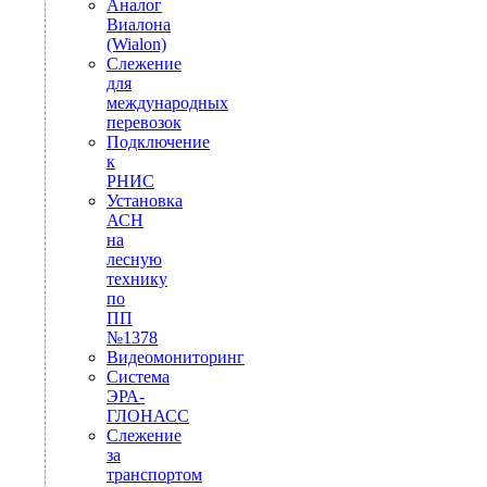
Аналог
Виалона
(Wialon)
Слежение
для
международных
перевозок
Подключение
к
РНИС
Установка
АСН
на
лесную
технику
по
ПП
№1378
Видеомониторинг
Система
ЭРА-
ГЛОНАСС
Слежение
за
транспортом