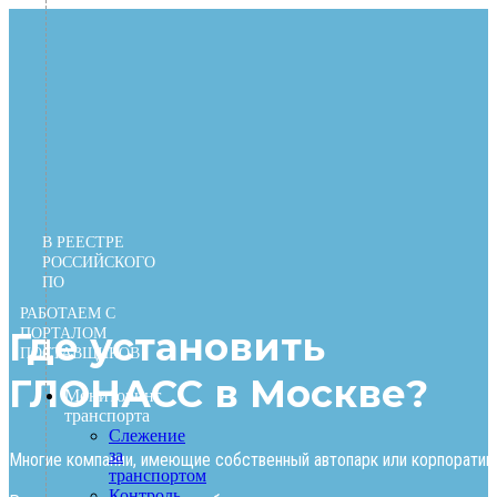
Перейти
к
содержимому
В РЕЕСТРЕ
РОССИЙСКОГО
ПО
РАБОТАЕМ С
Где установить
ПОРТАЛОМ
ПОСТАВЩИКОВ
ГЛОНАСС в Москве?
Мониторинг
транспорта
Слежение
за
Многие компании, имеющие собственный автопарк или корпоративн
транспортом
Контроль