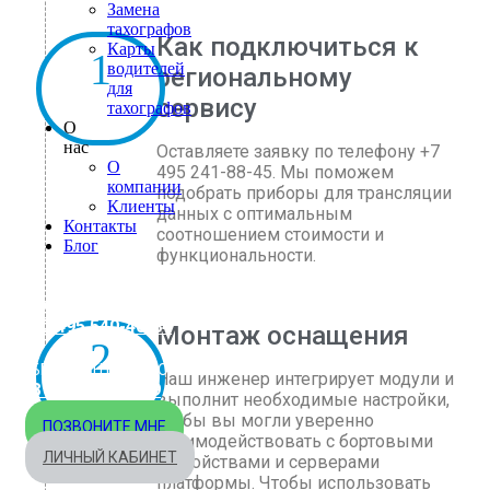
Замена
тахографов
Как подключиться к
Карты
водителей
региональному
для
сервису
тахографов
О
нас
Оставляете заявку по телефону +7
О
495 241-88-45. Мы поможем
компании
подобрать приборы для трансляции
Клиенты
данных с оптимальным
Контакты
соотношением стоимости и
Блог
функциональности.
МОСКВА
+7 495 540-40-84
Монтаж оснащения
БЕСПЛАТНО ПО РОССИИ
Наш инженер интегрирует модули и
8 800 333-32-89
выполнит необходимые настройки,
чтобы вы могли уверенно
ПОЗВОНИТЕ МНЕ
взаимодействовать с бортовыми
ЛИЧНЫЙ КАБИНЕТ
устройствами и серверами
платформы. Чтобы использовать