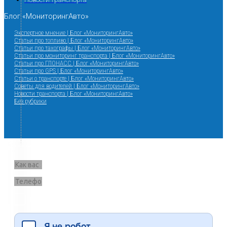
Блог «МониторингАвто»
Экспертное мнение | Блог «МониторингАвто»
Статьи про топливо | Блог «МониторингАвто»
Статьи про тахографы | Блог «МониторингАвто»
Статьи про мониторинг транспорта | Блог «МониторингАвто»
Статьи про ГЛОНАСС | Блог «МониторингАвто»
Статьи про GPS | Блог «МониторингАвто»
Статьи о транспорте | Блог «МониторингАвто»
Советы для водителей | Блог «МониторингАвто»
Новости транспорта | Блог «МониторингАвто»
Без рубрики
Запрос звонка
Я согласен на обработку данных