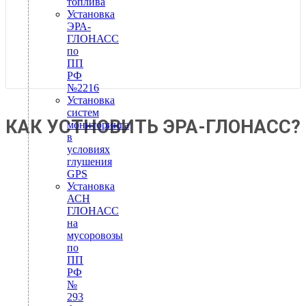
топлива
Установка
ЭРА-
ГЛОНАСС
по
ПП
РФ
№2216
Установка
систем
КАК УСТНОВИТЬ ЭРА-ГЛОНАСС?
мониторинга
в
условиях
глушения
GPS
Установка
АСН
ГЛОНАСС
на
мусоровозы
по
ПП
РФ
№
293