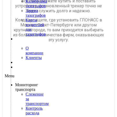
все-таки сможете купить и поставить
Калибровка
устройство, установленный трекер точно не
тахографов
будет служить долго и надежно.
Замена
тахографов
Когда вы ищете, где установить ГЛОНАСС в
Карты
Москве, Санкт-Петербурге или другом
водителей
для
крупном городе, то вам приходится выбирать
тахографов
из большого количества фирм, оказывающих
О
эту услугу.
нас
О
компании
Клиенты
Контакты
Блог
Menu
Мониторинг
транспорта
Слежение
за
транспортом
Контроль
расхода