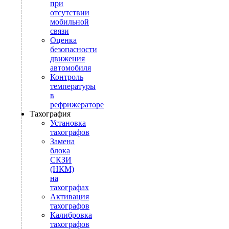
при
отсутствии
мобильной
связи
Оценка
безопасности
движения
автомобиля
Контроль
температуры
в
рефрижераторе
Тахография
Установка
тахографов
Замена
блока
СКЗИ
(НКМ)
на
тахографах
Активация
тахографов
Калибровка
тахографов