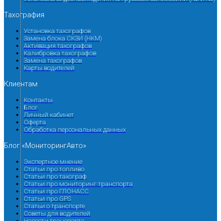
Тахография
Установка тахографов
Замена блока СКЗИ (НКМ)
Активация тахографов
Калибровка тахографов
Замена тахографов
Карты водителей
Клиентам
Контакты
Блог
Личный кабинет
Оферта
Обработка персональных данных
Блог «МониторингАвто»
Экспертное мнение
Статьи про топливо
Статьи про тахограф
Статьи про мониторинг транспорта
Статьи про ГЛОНАСС
Статьи про GPS
Статьи о транспорте
Советы для водителей
Новости транспорта