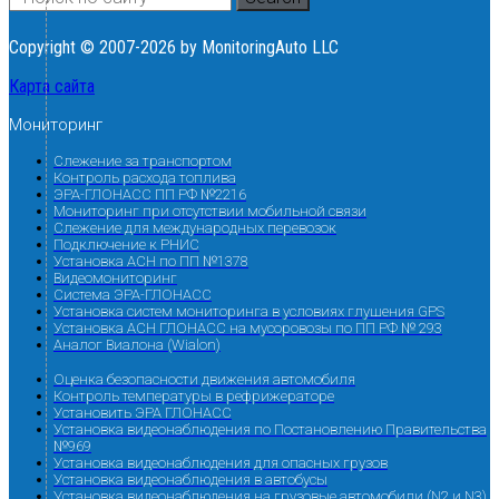
Copyright © 2007-2026 by MonitoringAuto LLC
Карта сайта
Мониторинг
Слежение за транспортом
Контроль расхода топлива
ЭРА-ГЛОНАСС ПП РФ №2216
Мониторинг при отсутствии мобильной связи
Слежение для международных перевозок
Подключение к РНИС
Установка АСН по ПП №1378
Видеомониторинг
Система ЭРА-ГЛОНАСС
Установка систем мониторинга в условиях глушения GPS
Установка АСН ГЛОНАСС на мусоровозы по ПП РФ № 293
Аналог Виалона (Wialon)
Оценка безопасности движения автомобиля
Контроль температуры в рефрижераторе
Установить ЭРА ГЛОНАСС
Установка видеонаблюдения по Постановлению Правительства
№969
Установка видеонаблюдения для опасных грузов
Установка видеонаблюдения в автобусы
Установка видеонаблюдения на грузовые автомобили (N2 и N3)