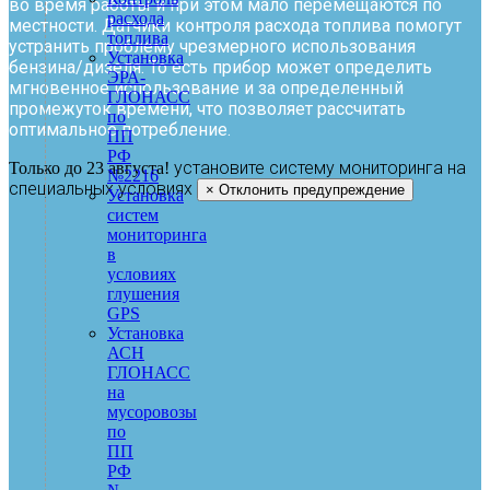
во время работы и при этом мало перемещаются по
расхода
местности. Датчики контроля расхода топлива помогут
топлива
устранить проблему чрезмерного использования
Установка
бензина/дизеля. То есть прибор может определить
ЭРА-
мгновенное использование и за определенный
ГЛОНАСС
промежуток времени, что позволяет рассчитать
по
оптимальное потребление.
ПП
РФ
установите систему мониторинга на
Только до 23 августа!
№2216
специальных условиях
×
Отклонить предупреждение
Установка
систем
мониторинга
в
условиях
глушения
GPS
Установка
АСН
ГЛОНАСС
на
мусоровозы
по
ПП
РФ