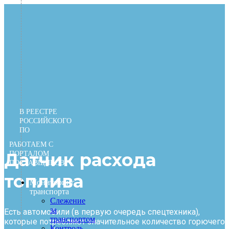
Перейти
к
содержимому
В РЕЕСТРЕ
РОССИЙСКОГО
ПО
РАБОТАЕМ С
Датчик расхода
ПОРТАЛОМ
ПОСТАВЩИКОВ
топлива
Мониторинг
транспорта
Слежение
за
Есть автомобили (в первую очередь спецтехника),
транспортом
которые потребляют значительное количество горючего
Контроль