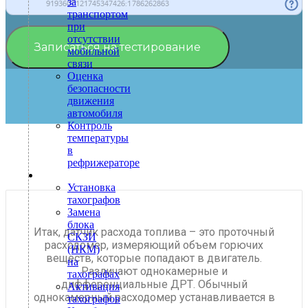
за
транспортом
при
отсутствии
Записаться на тестирование
мобильной
связи
Оценка
безопасности
движения
автомобиля
Контроль
температуры
в
рефрижераторе
Тахография
Установка
тахографов
Замена
блока
Итак, датчик расхода топлива – это проточный
СКЗИ
расходомер, измеряющий объем горючих
(НКМ)
веществ, которые попадают в двигатель.
на
Различают однокамерные и
тахографах
дифференциальные ДРТ. Обычный
Активация
однокамерный расходомер устанавливается в
тахографов