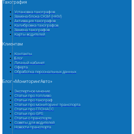
Тахография
Установка тахографов
Замена блока СКЗИ (НКМ)
Активация тахографов
Калибровка тахографов
Замена тахографов
Карты водителей
Клиентам
Контакты
Блог
Личный кабинет
Оферта
Обработка персональных данных
Блог «МониторингАвто»
Экспертное мнение
Статьи про топливо
Статьи про тахограф
Статьи про мониторинг транспорта
Статьи про ГЛОНАСС
Статьи про GPS
Статьи о транспорте
Советы для водителей
Новости транспорта