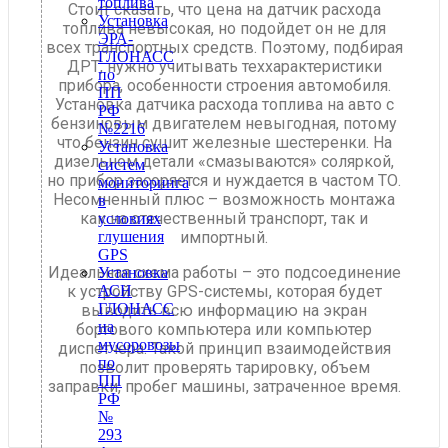
топлива
Стоит сказать, что цена на датчик расхода
Установка
топлива невысокая, но подойдет он не для
ЭРА-
всех транспортных средств. Поэтому, подбирая
ГЛОНАСС
ДРТ, нужно учитывать теххарактеристики
по
прибора, особенности строения автомобиля.
ПП
Установка датчика расхода топлива на авто с
РФ
бензиновым двигателем невыгодная, потому
№2216
что бензин сушит железные шестеренки. На
Установка
дизельном детали «смазываются» соляркой,
систем
но прибор засоряется и нуждается в частом ТО.
мониторинга
Несомненный плюс – возможность монтажа
в
как на отечественный транспорт, так и
условиях
импортный.
глушения
GPS
Идеальная схема работы – это подсоединение
Установка
к устройству GPS-системы, которая будет
АСН
ГЛОНАСС
выводить всю информацию на экран
на
бортового компьютера или компьютер
мусоровозы
диспетчера. Такой принцип взаимодействия
по
позволит проверять тарировку, объем
ПП
заправки, пробег машины, затраченное время.
РФ
№
293