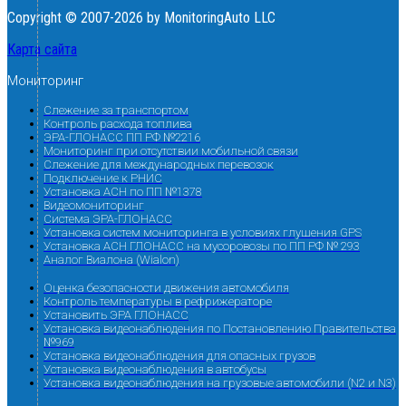
Copyright © 2007-2026 by MonitoringAuto LLC
Карта сайта
Мониторинг
Слежение за транспортом
Контроль расхода топлива
ЭРА-ГЛОНАСС ПП РФ №2216
Мониторинг при отсутствии мобильной связи
Слежение для международных перевозок
Подключение к РНИС
Установка АСН по ПП №1378
Видеомониторинг
Система ЭРА-ГЛОНАСС
Установка систем мониторинга в условиях глушения GPS
Установка АСН ГЛОНАСС на мусоровозы по ПП РФ № 293
Аналог Виалона (Wialon)
Оценка безопасности движения автомобиля
Контроль температуры в рефрижераторе
Установить ЭРА ГЛОНАСС
Установка видеонаблюдения по Постановлению Правительства
№969
Установка видеонаблюдения для опасных грузов
Установка видеонаблюдения в автобусы
Установка видеонаблюдения на грузовые автомобили (N2 и N3)