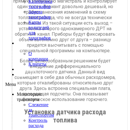
прямую топливную магистраль и контролирует
Калибровка
один поток. Вариант довольно дешевый, но
тахографов
требует внесения изменений в схему
Замена
тахографов
топливопровода, что не всегда технически
Карты
возможно. Из такой ситуации есть выход –
водителей
установка второго однокамерного ДРТ на
для
обратный канал. Приборы будут фиксировать
тахографов
объем автономно друг от друга – разницу
О
придется высчитывать с помощью
нас
специальной программы на компьютере.
О
компании
Более целесообразным решением будет
Клиенты
внедрение дифференциального
Контакты
двухпоточного датчика. Данный вид
Блог
совмещает в себе два обычных расходомера,
которые откалиброваны относительно друг
Menu
друга. Здесь встроена специальная плата,
проводящая подсчеты. Она показывает
Мониторинг
фактическое использование горючего.
транспорта
Слежение
за
Установка датчика расхода
транспортом
топлива
Контроль
расхода