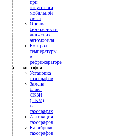
при
отсутствии
мобильной
связи
Оценка
безопасности
движения
автомобиля
Контроль
температуры
в
рефрижераторе
Тахография
Установка
тахографов
Замена
блока
СКЗИ
(НКМ)
на
тахографах
Активация
тахографов
Калибровка
тахографов