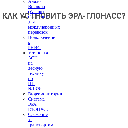
Аналог
Виалона
(Wialon)
КАК УСТНОВИТЬ ЭРА-ГЛОНАСС?
Слежение
для
международных
перевозок
Подключение
к
РНИС
Установка
АСН
на
лесную
технику
по
ПП
№1378
Видеомониторинг
Система
ЭРА-
ГЛОНАСС
Слежение
за
транспортом