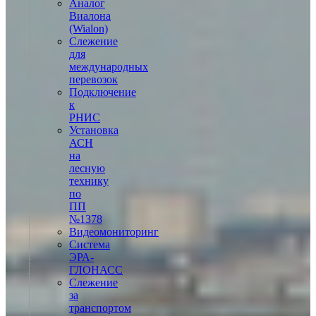
Аналог
Виалона
(Wialon)
Слежение
для
международных
перевозок
Подключение
к
РНИС
Установка
АСН
на
лесную
технику
по
ПП
№1378
Видеомониторинг
Система
ЭРА-
ГЛОНАСС
Слежение
за
транспортом