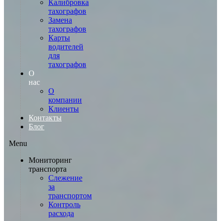
Калибровка
тахографов
Замена
тахографов
Карты
водителей
для
тахографов
О
нас
О
компании
Клиенты
Контакты
Блог
Menu
Мониторинг
транспорта
Слежение
за
транспортом
Контроль
расхода