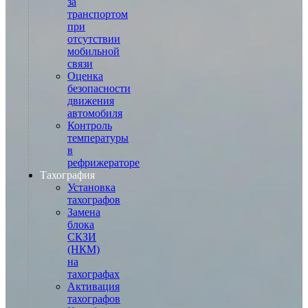
за
транспортом
при
отсутствии
мобильной
связи
Оценка
безопасности
движения
автомобиля
Контроль
температуры
в
рефрижераторе
Тахография
Установка
тахографов
Замена
блока
СКЗИ
(НКМ)
на
тахографах
Активация
тахографов