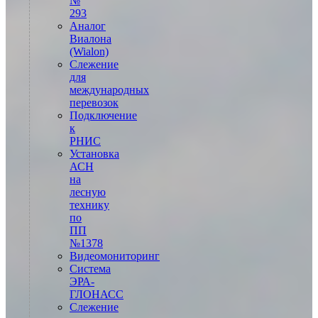
№
293
Аналог
Виалона
(Wialon)
Слежение
для
международных
перевозок
Подключение
к
РНИС
Установка
АСН
на
лесную
технику
по
ПП
№1378
Видеомониторинг
Система
ЭРА-
ГЛОНАСС
Слежение