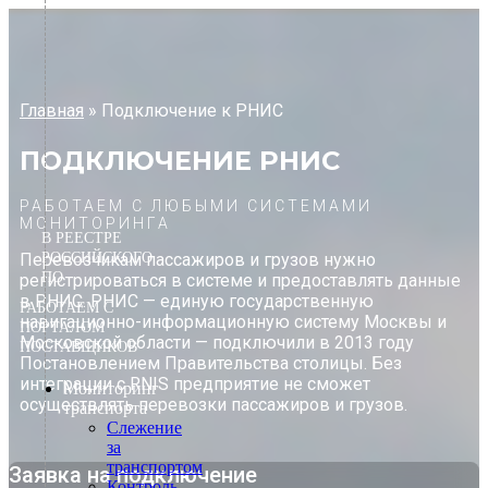
Перейти
к
содержимому
Главная
»
Подключение к РНИС
ПОДКЛЮЧЕНИЕ РНИС
РАБОТАЕМ С ЛЮБЫМИ СИСТЕМАМИ
МОНИТОРИНГА
В РЕЕСТРЕ
Перевозчикам пассажиров и грузов нужно
РОССИЙСКОГО
ПО
регистрироваться в системе и предоставлять данные
в РНИС. РНИС — единую государственную
РАБОТАЕМ С
навигационно-информационную систему Москвы и
ПОРТАЛОМ
Московской области — подключили в 2013 году
ПОСТАВЩИКОВ
Постановлением Правительства столицы. Без
интеграции с RNIS предприятие не сможет
Мониторинг
осуществлять перевозки пассажиров и грузов.
транспорта
Слежение
за
транспортом
Заявка на подключение
Контроль