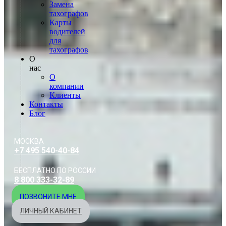
Замена
тахографов
Карты
водителей
для
тахографов
О
нас
О
компании
Клиенты
Контакты
Блог
МОСКВА
+7 495 540-40-84
БЕСПЛАТНО ПО РОССИИ
8 800 333-32-89
ПОЗВОНИТЕ МНЕ
ЛИЧНЫЙ КАБИНЕТ