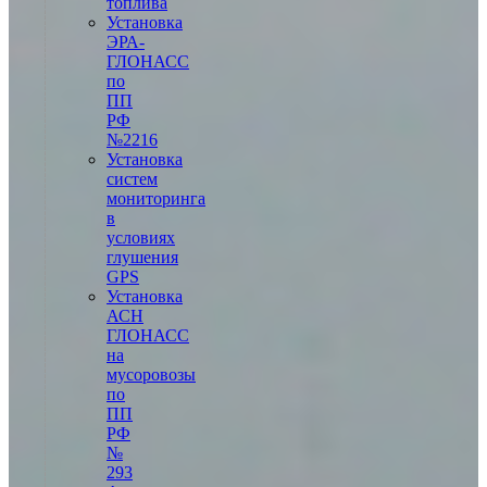
топлива
Установка
ЭРА-
ГЛОНАСС
по
ПП
РФ
№2216
Установка
систем
мониторинга
в
условиях
глушения
GPS
Установка
АСН
ГЛОНАСС
на
мусоровозы
по
ПП
РФ
№
293