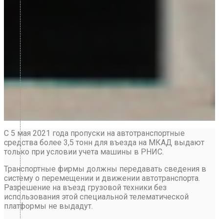
С 5 мая 2021 года пропуски на автотранспортные
средства более 3,5 тонн для въезда на МКАД выдают
только при условии учета машины в РНИС.
Транспортные фирмы должны передавать сведения в
систему о перемещении и движении автотранспорта.
Разрешение на въезд грузовой техники без
использования этой специальной телематической
платформы не выдадут.