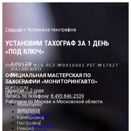
Перейти
к
содержимому
Главная
»
Установка тахографов
УСТАНОВИМ ТАХОГРАФ ЗА 1 ДЕНЬ
«ПОД КЛЮЧ»
В РЕЕСТРЕ
ЛИЦЕНЗИЯ ФСБ ЛСЗ №0016002 РЕГ.№17027
РОССИЙСКОГО
ОФИЦИАЛЬНАЯ МАСТЕРСКАЯ ПО
ПО
ТАХОГРАФИИ «МОНИТОРИНГАВТО»
РАБОТАЕМ С
ПОРТАЛОМ
Гарантия — 2 года
ПОСТАВЩИКОВ
Запись по телефону:
8 495 846-2539
Работаем по Москве и Московской области.
Мониторинг
транспорта
Активация
Слежение
Калибровка
за
Настройка
транспортом
Ремонт
Контроль