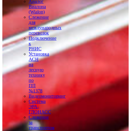
Аналог
Виалона
(Wialon)
Слежение
для
международных
перевозок
Подключение
к
РНИС
Установка
АСН
на
лесную
технику
по
ПП
№1378
Видеомониторинг
Система
ЭРА-
ГЛОНАСС
Слежение
за
транспортом