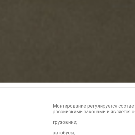
Монтирование регулируется соотв
российскими законами и является 
грузовики;
автобусы;