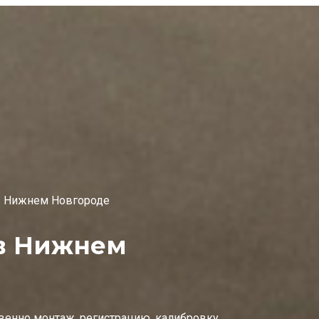
в Нижнем Новгороде
 в Нижнем
венно монтаж, регистрацию, калибровку.