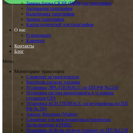
Замена блока СКЗИ (НКМ) на тахографах
Активация тахографов
Калибровка тахографов
Замена тахографов
Карты водителей для тахографов
О нас
О компании
Клиенты
Контакты
Блог
Menu
Мониторинг транспорта
Слежение за транспортом
Контроль расхода топлива
Установка ЭРА-ГЛОНАСС по ПП РФ №2216
Установка систем мониторинга в условиях
глушения GPS
Установка АСН ГЛОНАСС на мусоровозы по ПП
РФ № 293
Аналог Виалона (Wialon)
Слежение для международных перевозок
Подключение к РНИС
Установка АСН на лесную технику по ПП №1378