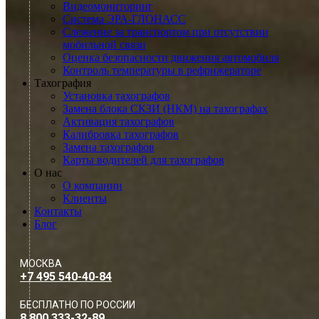
Видеомониторинг
Система ЭРА-ГЛОНАСС
Слежение за транспортом при отсутствии
мобильной связи
Оценка безопасности движения автомобиля
Контроль температуры в рефрижераторе
Тахография
Установка тахографов
Замена блока СКЗИ (НКМ) на тахографах
Активация тахографов
Калибровка тахографов
Замена тахографов
Карты водителей для тахографов
О нас
О компании
Клиенты
Контакты
Блог
МОСКВА
+7 495 540-40-84
БЕСПЛАТНО ПО РОССИИ
8 800 333-32-89