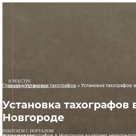
Перейти
к
содержимому
В РЕЕСТРЕ
Главная
»
Установка тахографов
»
Установка тахографов 
РОССИЙСКОГО ПО
Установка тахографов
Новгороде
РАБОТАЕМ С ПОРТАЛОМ
Установка тахографов в Новгороде включает непосредст