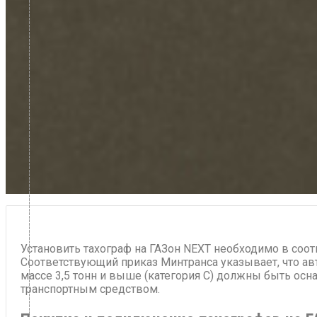
Установить тахограф на ГАЗон NEXT необходимо в соо
Соответствующий приказ Минтранса указывает, что ав
массе 3,5 тонн и выше (категория С) должны быть ос
транспортным средством.