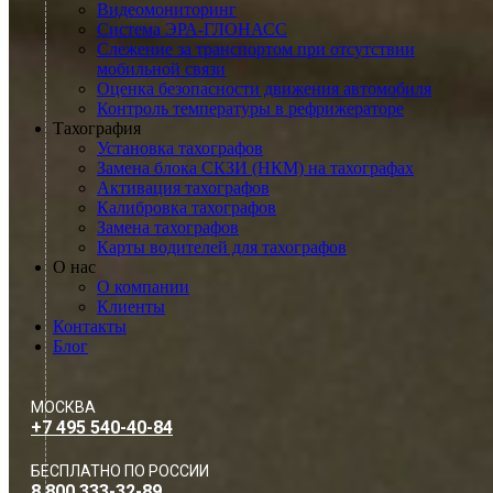
Видеомониторинг
Система ЭРА-ГЛОНАСС
Слежение за транспортом при отсутствии
мобильной связи
Оценка безопасности движения автомобиля
Контроль температуры в рефрижераторе
Тахография
Установка тахографов
Замена блока СКЗИ (НКМ) на тахографах
Активация тахографов
Калибровка тахографов
Замена тахографов
Карты водителей для тахографов
О нас
О компании
Клиенты
Контакты
Блог
МОСКВА
+7 495 540-40-84
БЕСПЛАТНО ПО РОССИИ
8 800 333-32-89