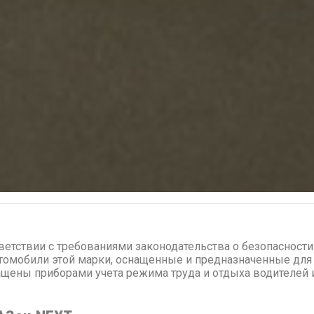
тветствии с требованиями законодательства о безопасност
томобили этой марки, оснащенные и предназначенные для
нащены приборами учета режима труда и отдыха водителей