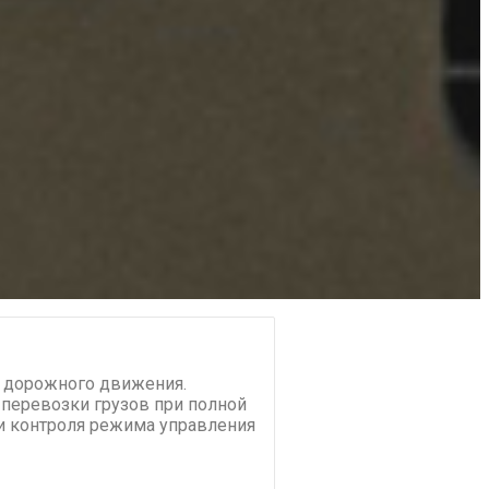
и дорожного движения.
 перевозки грузов при полной
 и контроля режима управления