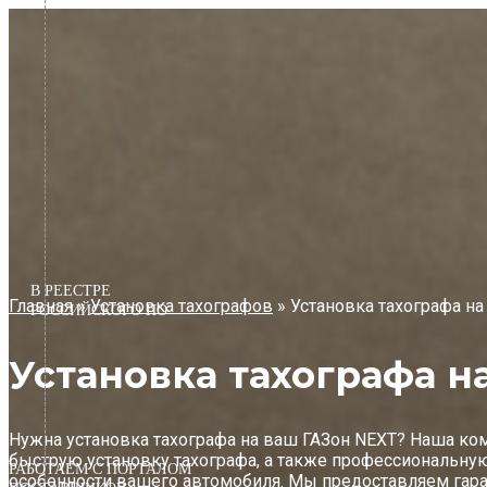
Перейти
к
содержимому
В РЕЕСТРЕ
Главная
»
Установка тахографов
»
Установка тахографа на
РОССИЙСКОГО ПО
Установка тахографа н
Нужна установка тахографа на ваш ГАЗон NEXT? Наша ко
быструю установку тахографа, а также профессиональну
РАБОТАЕМ С ПОРТАЛОМ
особенности вашего автомобиля. Мы предоставляем гара