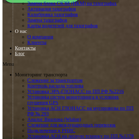
Замена блока СКЗИ (НКМ) на тахографах
Активация тахографов
Калибровка тахографов
Замена тахографов
Карты водителей для тахографов
О нас
О компании
Клиенты
Контакты
Блог
Menu
Мониторинг транспорта
Слежение за транспортом
Контроль расхода топлива
Установка ЭРА-ГЛОНАСС по ПП РФ №2216
Установка систем мониторинга в условиях
глушения GPS
Установка АСН ГЛОНАСС на мусоровозы по ПП
РФ № 293
Аналог Виалона (Wialon)
Слежение для международных перевозок
Подключение к РНИС
Установка АСН на лесную технику по ПП №1378