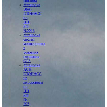
топлива
Установка
ЭРА-
ГЛОНАСС
по
ПП
РФ
№2216
Установка
систем
мониторинга
в
условиях
глушения
GPS
Установка
АСН
ГЛОНАСС
на
мусоровозы
по
ПП
РФ
№
293