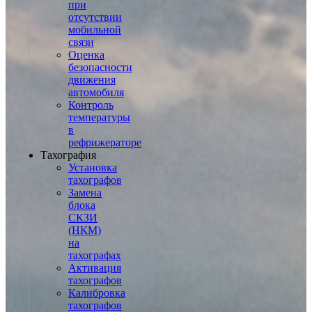
при
отсутствии
мобильной
связи
Оценка
безопасности
движения
автомобиля
Контроль
температуры
в
рефрижераторе
Тахография
Установка
тахографов
Замена
блока
СКЗИ
(НКМ)
на
тахографах
Активация
тахографов
Калибровка
тахографов