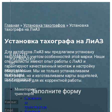
Перейти
к
содержимому
Главная
»
Установка тахографов
»
Установка
тахографа на ЛиАЗ
Установка тахографа на ЛиАЗ
Для автобусов ЛиАЗ мы предлагаем установку
В РЕЕСТРЕ
тахографов с учетом особенностей этой марки. Наши
РОССИЙСКОГО
специалисты имеют опыт работы с ЛиАЗ и
ПО
гарантируют качественный монтаж и настройку
оборудования. Мы не только устанавливаем
РАБОТАЕМ С
ПОРТАЛОМ
тахографы, но и изготавливаем карты водителей,
ПОСТАВЩИКОВ
необходимые для их корректной работы.
Мониторинг
Заполните форму
транспорта
Слежение
за
транспортом
Контроль