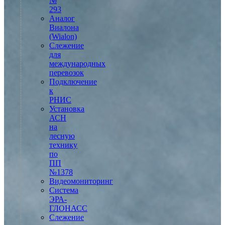
№
293
Аналог
Виалона
(Wialon)
Слежение
для
международных
перевозок
Подключение
к
РНИС
Установка
АСН
на
лесную
технику
по
ПП
№1378
Видеомониторинг
Система
ЭРА-
ГЛОНАСС
Слежение