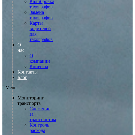
Калибровка
тахографов
Замена
тахографов
Карты
водителей
для
тахографов
О
нас
О
компании
Клиенты
Контакты
Блог
Menu
Мониторинг
транспорта
Слежение
за
транспортом
Контроль
расхода