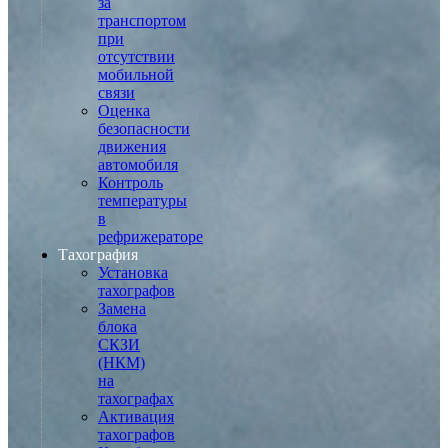
за
транспортом
при
отсутствии
мобильной
связи
Оценка
безопасности
движения
автомобиля
Контроль
температуры
в
рефрижераторе
Тахография
Установка
тахографов
Замена
блока
СКЗИ
(НКМ)
на
тахографах
Активация
тахографов