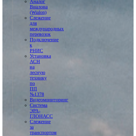
Аналог
Виалона
(Wialon)
Слежение
для
международных
перевозок
Подключение
к
РНИС
Установка
АСН
на
лесную
технику
по
ПП
№1378
Видеомониторинг
Система
ЭРА-
ГЛОНАСС
Слежение
за
транспортом