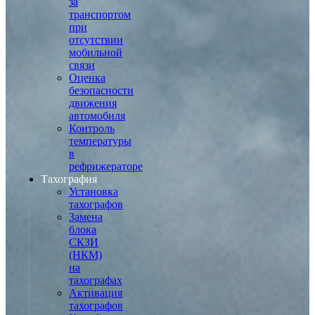
за
транспортом
при
отсутствии
мобильной
связи
Оценка
безопасности
движения
автомобиля
Контроль
температуры
в
рефрижераторе
Тахография
Установка
тахографов
Замена
блока
СКЗИ
(НКМ)
на
тахографах
Активация
тахографов