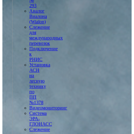
№
293
Аналог
Виалона
(Wialon)
Слежение
для
международных
перевозок
Подключение
к
РНИС
Установка
АСН
на
лесную
технику
по
ПП
№1378
Видеомониторинг
Система
ЭРА-
ГЛОНАСС
Слежение