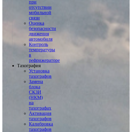
при
отсутствии
мобильной
связи
Оценка
безопасности
движения
автомобиля
Контроль
температуры
в
рефрижераторе
Тахография
Установка
тахографов
Замена
блока
СКЗИ
(НКМ)
на
тахографах
Активация
тахографов
Калибровка
тахографов