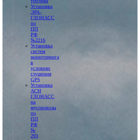
топлива
Установка
ЭРА-
ГЛОНАСС
по
ПП
РФ
№2216
Установка
систем
мониторинга
в
условиях
глушения
GPS
Установка
АСН
ГЛОНАСС
на
мусоровозы
по
ПП
РФ
№
293