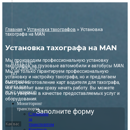
Перейти
к
содержимому
Главная
»
Установка тахографов
»
Установка
тахографа на MAN
Установка тахографа на MAN
Мы производим профессиональную установку
В РЕЕСТРЕ
тахографов на грузовые автомобили и автобусы MAN.
РОССИЙСКОГО
Мы не только гарантируем профессиональную
ПО
установку и настройку тахографа, но и предлагаем
быстрое изготовление карт водителя для тахографа,
РАБОТАЕМ С
ПОРТАЛОМ
что позволит вам сразу начать работу. Вы можете
ПОСТАВЩИКОВ
быть уверены в качестве предоставляемых услуг и
оборудования.
Мониторинг
транспорта
Заполните форму
Слежение
за
транспортом
Контроль