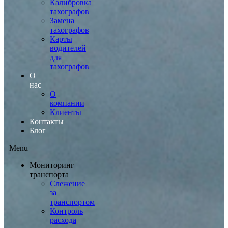
Калибровка
тахографов
Замена
тахографов
Карты
водителей
для
тахографов
О
нас
О
компании
Клиенты
Контакты
Блог
Menu
Мониторинг
транспорта
Слежение
за
транспортом
Контроль
расхода