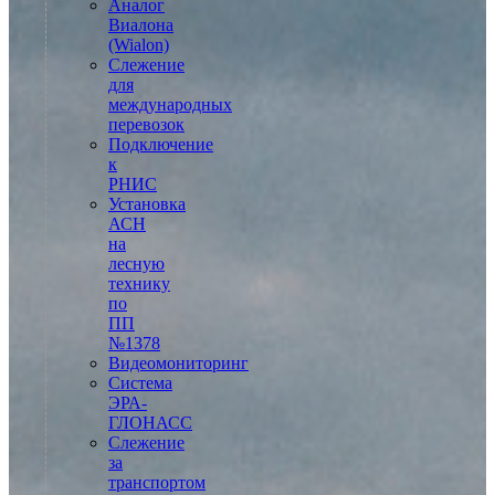
Аналог
Виалона
(Wialon)
Слежение
для
международных
перевозок
Подключение
к
РНИС
Установка
АСН
на
лесную
технику
по
ПП
№1378
Видеомониторинг
Система
ЭРА-
ГЛОНАСС
Слежение
за
транспортом