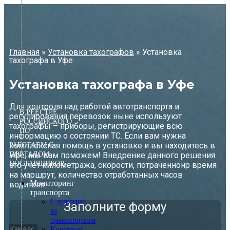
Перейти
к
содержимому
Главная
»
Установка тахографов
»
Установка
тахографа в Уфе
Установка тахографа в Уфе
Для контроля над работой автотранспорта и
В РЕЕСТРЕ
регулирования перевозок ныне используют
РОССИЙСКОГО
тахографы – приборы, регистрирующие всю
ПО
информацию о состоянии ТС. Если вам нужна
комплексная помощь в установке и вы находитесь в
РАБОТАЕМ С
ПОРТАЛОМ
Уфе, мы вам поможем! Внедрение данного решения
ПОСТАВЩИКОВ
это учет километража, скорости, потраченнонр время
на маршрут, количество отработанных часов
Мониторинг
водителя.
транспорта
Слежение
Заполните форму
за
транспортом
Контроль