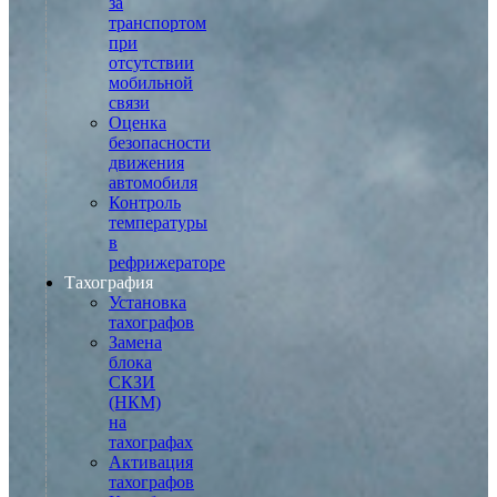
за
транспортом
при
отсутствии
мобильной
связи
Оценка
безопасности
движения
автомобиля
Контроль
температуры
в
рефрижераторе
Тахография
Установка
тахографов
Замена
блока
СКЗИ
(НКМ)
на
тахографах
Активация
тахографов