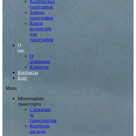
Калибровка
тахографов
Замена
тахографов
Карты
водителей
для
тахографов
О
нас
О
компании
Клиенты
Контакты
Блог
Menu
Мониторинг
транспорта
Слежение
за
транспортом
Контроль
расхода