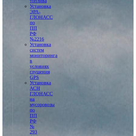
топлива
Установка
ЭРА-
ГЛОНАСС
по
ПП
РФ
№2216
Установка
систем
мониторинга
в
условиях
глушения
GPS
Установка
АСН
ГЛОНАСС
на
мусоровозы
по
ПП
РФ
№
293