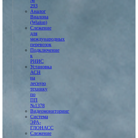
№
293
Аналог
Виалона
(Wialon)
Слежение
для
международных
перевозок
Подключение
к
РНИС
Установка
АСН
на
лесную
технику
по
ПП
№1378
Видеомониторинг
Система
ЭРА-
ГЛОНАСС
Слежение