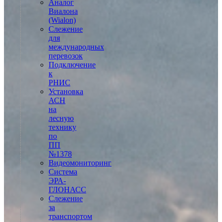
Аналог
Виалона
(Wialon)
Слежение
для
международных
перевозок
Подключение
к
РНИС
Установка
АСН
на
лесную
технику
по
ПП
№1378
Видеомониторинг
Система
ЭРА-
ГЛОНАСС
Слежение
за
транспортом