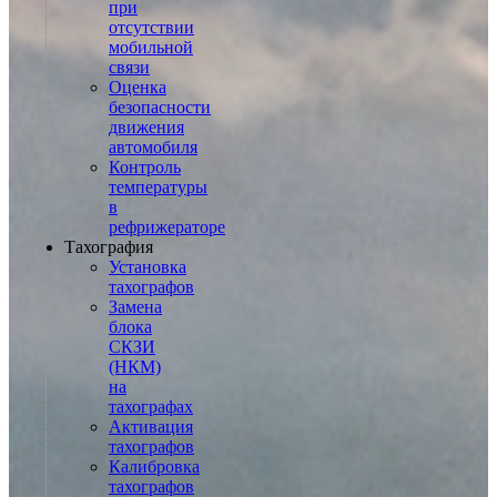
при
отсутствии
мобильной
связи
Оценка
безопасности
движения
автомобиля
Контроль
температуры
в
рефрижераторе
Тахография
Установка
тахографов
Замена
блока
СКЗИ
(НКМ)
на
тахографах
Активация
тахографов
Калибровка
тахографов