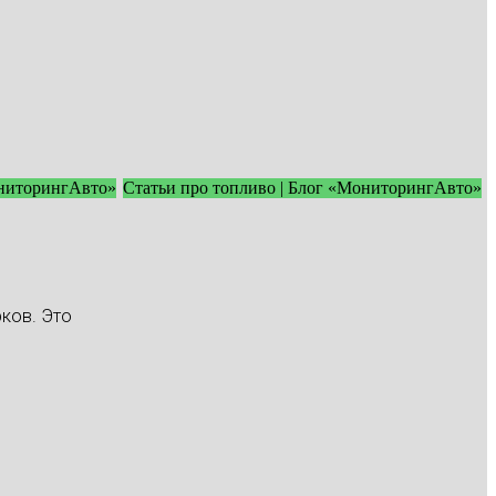
ониторингАвто»
Статьи про топливо | Блог «МониторингАвто»
ков. Это