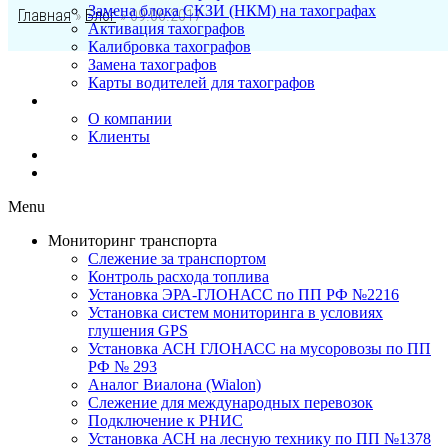
Замена блока СКЗИ (НКМ) на тахографах
Главная
»
Блог
»
09.06.2017
Активация тахографов
Калибровка тахографов
Замена тахографов
Карты водителей для тахографов
О нас
О компании
Клиенты
Контакты
Блог
Menu
Мониторинг транспорта
Слежение за транспортом
Контроль расхода топлива
Установка ЭРА-ГЛОНАСС по ПП РФ №2216
Установка систем мониторинга в условиях
глушения GPS
Установка АСН ГЛОНАСС на мусоровозы по ПП
РФ № 293
Аналог Виалона (Wialon)
Слежение для международных перевозок
Подключение к РНИС
Установка АСН на лесную технику по ПП №1378