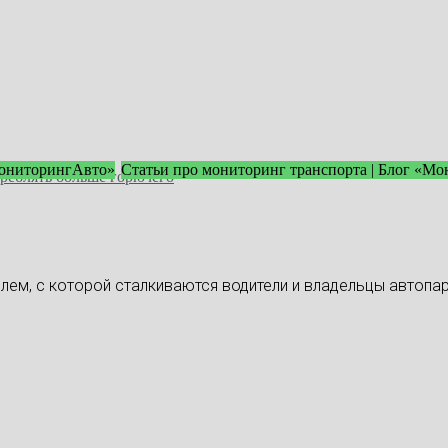
МониторингАвто»
Статьи про мониторинг транспорта | Блог «М
треблять больше горючего
ем, с которой сталкиваются водители и владельцы автопар