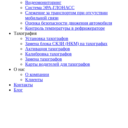
Видеомониторинг
Система ЭРА-ГЛОНАСС
Слежение за транспортом при отсутствии
мобильной связи
Оценка безопасности движения автомобиля
Контроль температуры в рефрижераторе
Тахография
Установка тахографов
Замена блока СКЗИ (НКМ) на тахографах
Активация тахографов
Калибровка тахографов
Замена тахографов
Карты водителей для тахографов
О нас
О компании
Клиенты
Контакты
Блог
МОСКВА
+7 495 540-40-84
БЕСПЛАТНО ПО РОССИИ
8 800 333-32-89