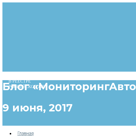
Перейти
к
содержимому
В РЕЕСТРЕ
Блог «МониторингАвто
РОССИЙСКОГО ПО
9 июня, 2017
РАБОТАЕМ С ПОРТАЛОМ
Главная