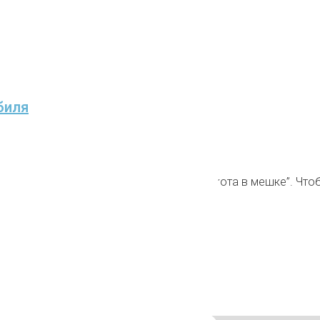
биля
ков, которые будут пытаться продать “кота в мешке”. Что