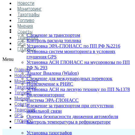
ПОСТАВЩИКОВ
Новости
Мониторинг
Тахографы
Топливо
Мнения
Мониторинг транспорта
Советы
Слежение за транспортом
Транспорт
Контроль расхода топлива
GPS
Установка ЭРА-ГЛОНАСС по ПП РФ №2216
ГЛОНАСС
Установка систем мониторинга в условиях
глушения GPS
Menu
Установка АСН ГЛОНАСС на мусоровозы по ПП
РФ № 293
Главная
Аналог Виалона (Wialon)
Новости
Слежение для международных перевозок
Мониторинг
Подключение к РНИС
Тахографы
Установка АСН на лесную технику по ПП №1378
Топливо
Видеомониторинг
Мнения
Система ЭРА-ГЛОНАСС
Советы
Слежение за транспортом при отсутствии
Транспорт
мобильной связи
GPS
Оценка безопасности движения автомобиля
ГЛОНАСС
Контроль температуры в рефрижераторе
Тахография
Установка тахографов