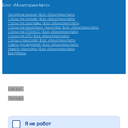
Блог «МониторингАвто»
Экспертное мнение | Блог «МониторингАвто»
Статьи про топливо | Блог «МониторингАвто»
Статьи про тахографы | Блог «МониторингАвто»
Статьи про мониторинг транспорта | Блог «МониторингАвто»
Статьи про ГЛОНАСС | Блог «МониторингАвто»
Статьи про GPS | Блог «МониторингАвто»
Статьи о транспорте | Блог «МониторингАвто»
Советы для водителей | Блог «МониторингАвто»
Новости транспорта | Блог «МониторингАвто»
Без рубрики
Запрос звонка
Я согласен на обработку данных