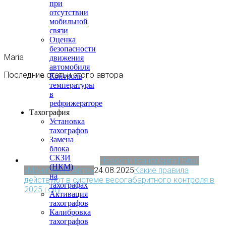
при
отсутствии
мобильной
связи
Оценка
безопасности
Maria
движения
автомобиля
Последние статьи этого автора
Контроль
температуры
в
рефрижераторе
Тахография
Установка
тахографов
Замена
блока
СКЗИ
Новости транспорта | Блог
(НКМ)
«МониторингАвто»
24.08.2025
Какие правила
на
действуют в системе весогабаритного контроля в
тахографах
2025 году
Активация
тахографов
Калибровка
тахографов