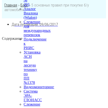
№
293
Главная
»
Блог
»
5 основных правил при покупке б/у
Аналог
автомобиля
Виалона
(Wialon)
Слежение
Дата публикации:
09/06/2017
для
международных
перевозок
Содержание
Подключение
к
РНИС
Установка
АСН
на
лесную
технику
по
ПП
№1378
Видеомониторинг
Система
ЭРА-
ГЛОНАСС
Слежение