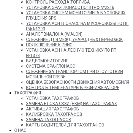
КОНТРОЛЬ РАСХОДА ТОПЛИВА
УСТАНОВКА ЭРА-ГЛОНАСС ПО ПП РФ №2216
УСТАНОВКА СИСТЕМ МОНИТОРИНГА В УСЛОВИЯХ
ГЛУШЕНИЯ GPS
УСТАНОВКА АСН ГЛОНАСС НА МУСОРОВОЗЫ ПО ПП
РФ № 293
АНАЛОГ ВИАЛОНА (WIALON)
СЛЕЖЕНИЕ ДЛЯ МЕЖДУНАРОДНЫХ ПЕРЕВОЗОК
ПОДКЛЮЧЕНИЕ К РНИС
УСТАНОВКА АСН НА ЛЕСНУЮ ТЕХНИКУ ПО ПП
№1378
ВИДЕОМОНИТОРИНГ
СИСТЕМА ЭРА-ГЛОНАСС
СЛЕЖЕНИЕ ЗА ТРАНСПОРТОМ ПРИ ОТСУТСТВИИ
МОБИЛЬНОЙ СВЯЗИ
ОЦЕНКА БЕЗОПАСНОСТИ ДВИЖЕНИЯ АВТОМОБИЛЯ
КОНТРОЛЬ ТЕМПЕРАТУРЫ В РЕФРИЖЕРАТОРЕ
ТАХОГРАФИЯ
УСТАНОВКА ТАХОГРАФОВ
ЗАМЕНА БЛОКА СКЗИ (НКМ) НА ТАХОГРАФАХ
АКТИВАЦИЯ ТАХОГРАФОВ
КАЛИБРОВКА ТАХОГРАФОВ
ЗАМЕНА ТАХОГРАФОВ
КАРТЫ ВОДИТЕЛЕЙ ДЛЯ ТАХОГРАФОВ
О НАС