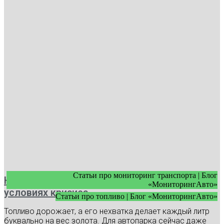
Статьи про мониторинг транспорта | Блог
Как экономить топливо в автопарке в
«МониторингАвто»
условиях кризиса
Статьи про топливо | Блог «МониторингАвто»
Топливо дорожает, а его нехватка делает каждый литр
буквально на вес золота. Для автопарка сейчас даже