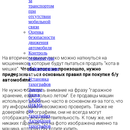
за
транспортом
при
отсутствии
мобильной
связи
Оценка
безопасности
движения
автомобиля
Контроль
На вторичном рынке легко можно наткнуться на
температуры
мошенников, которые будут пытаться продать “кота в
в
мешке”.
Чтобы этого не произошло, нужно
рефрижераторе
Тахография
придерживаться основных правил при покупке б/у
Установка
автомобиля.
тахографов
Замена
Не нужно обращать внимание на фразу “гаражное
блока
хранение, ездил только летом”. Ее продавцы машин
СКЗИ
используют довольно часто в основном из-за того, что
(НКМ)
эту информацию невозможно проверить. Также не
на
доверяйте фотографиям, они не всегда могут
тахографах
отображать всю действительность. К тому же, нет
Активация
никаких гарантий, что на фото изображена именно та
тахографов
машина, которую Вы хотите купить.