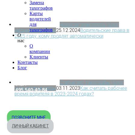
Замена
тахографов
Карты
водителей
Новости транспорта | Блог
для
тахографов
«МониторингАвто»
25.12.2024
Водительские права в
О
2025 году: кому продлят автоматически
нас
О
компании
Клиенты
Контакты
Блог
Статьи про тахографы | Блог
МОСКВА
«МониторингАвто»
03.11.2023
Как считать рабочее
+7 495 540-40-84
время водителя в 2023-2024 годах?
БЕСПЛАТНО ПО РОССИИ
8 800 333-32-89
ПОЗВОНИТЕ МНЕ
ЛИЧНЫЙ КАБИНЕТ