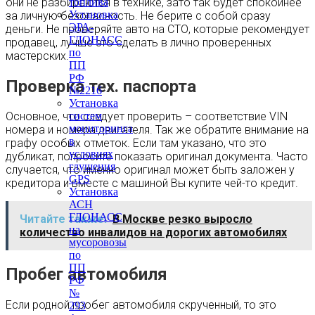
они не разбираются в технике, зато так будет спокойнее
топлива
Установка
за личную безопасность. Не берите с собой сразу
ЭРА-
деньги. Не проверяйте авто на СТО, которые рекомендует
ГЛОНАСС
продавец, лучше это сделать в лично проверенных
по
мастерских.
ПП
РФ
Проверка тех. паспорта
№2216
Установка
систем
Основное, что следует проверить – соответствие VIN
мониторинга
номера и номера двигателя. Так же обратите внимание на
в
графу особых отметок. Если там указано, что это
условиях
дубликат, попросите показать оригинал документа. Часто
глушения
случается, что именно оригинал может быть заложен у
GPS
кредитора и вместе с машиной Вы купите чей-то кредит.
Установка
АСН
ГЛОНАСС
Читайте также:
В Москве резко выросло
на
количество инвалидов на дорогих автомобилях
мусоровозы
по
ПП
Пробег автомобиля
РФ
№
Если родной пробег автомобиля скрученный, то это
293