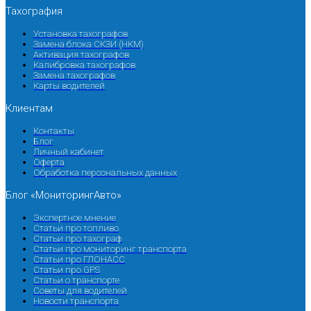
Тахография
Установка тахографов
Замена блока СКЗИ (НКМ)
Активация тахографов
Калибровка тахографов
Замена тахографов
Карты водителей
Клиентам
Контакты
Блог
Личный кабинет
Оферта
Обработка персональных данных
Блог «МониторингАвто»
Экспертное мнение
Статьи про топливо
Статьи про тахограф
Статьи про мониторинг транспорта
Статьи про ГЛОНАСС
Статьи про GPS
Статьи о транспорте
Советы для водителей
Новости транспорта