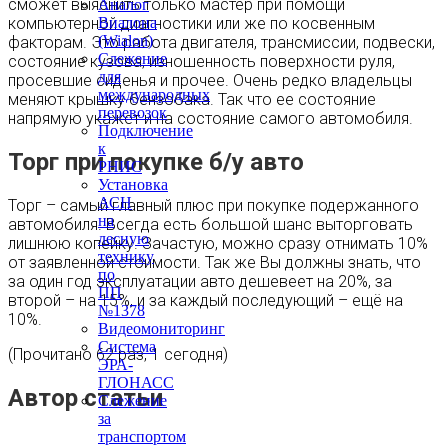
сможет выяснить только мастер при помощи
Аналог
Виалона
компьютерной диагностики или же по косвенным
(Wialon)
факторам. Это работа двигателя, трансмиссии, подвески,
Слежение
состояние кузова, изношенность поверхности руля,
для
просевшие сиденья и прочее. Очень редко владельцы
международных
меняют крышку бензобака. Так что ее состояние
перевозок
напрямую укажет и на состояние самого автомобиля.
Подключение
к
Торг при покупке б/у авто
РНИС
Установка
АСН
Торг – самый главный плюс при покупке подержанного
на
автомобиля. Всегда есть большой шанс выторговать
лесную
лишнюю копейку. Зачастую, можно сразу отнимать 10%
технику
от заявленной стоимости. Так же Вы должны знать, что
по
за один год эксплуатации авто дешевеет на 20%, за
ПП
второй – на 15%, и за каждый последующий – ещё на
№1378
10%.
Видеомониторинг
Система
(Прочитано 62 раз, 1 сегодня)
ЭРА-
ГЛОНАСС
Автор статьи
Слежение
за
транспортом