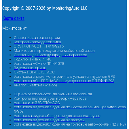
Copyright © 2007-2026 by MonitoringAuto LLC
Карта сайта
Мониторинг
Слежение за транспортом
Контроль расхода топлива
ЭРА-ГЛОНАСС ПП РФ №2216
Мониторинг при отсутствии мобильной связи
Слежение для международных перевозок
Подключение к РНИС
Установка АСН по ПП №1378
Видеомониторинг
Система ЭРА-ГЛОНАСС
Установка систем мониторинга в условиях глушения GPS
Установка АСН ГЛОНАСС на мусоровозы по ПП РФ № 293
Аналог Виалона (Wialon)
Оценка безопасности движения автомобиля
Контроль температуры в рефрижераторе
Установить ЭРА ГЛОНАСС
Установка видеонаблюдения по Постановлению Правительства
№969
Установка видеонаблюдения для опасных грузов
Установка видеонаблюдения в автобусы
Установка видеонаблюдения на грузовые автомобили (N2 и N3)