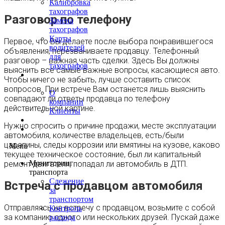
Калибровка
тахографов
Разговор по телефону
Замена
тахографов
Карты
Первое, что Вы делаете после выбора понравившегося
водителей
объявления, перезваниваете продавцу. Телефонный
для
разговор – важная часть сделки. Здесь Вы должны
тахографов
выяснить все самые важные вопросы, касающиеся авто.
О
Чтобы ничего не забыть, лучше составить список
нас
вопросов. При встрече Вам останется лишь выяснить
О
совпадают ли ответы продавца по телефону
компании
действительной картине.
Клиенты
Контакты
Нужно спросить о причине продажи, месте эксплуатации
Блог
автомобиля, количестве владельцев, есть/были
царапины, следы коррозии или вмятины на кузове, каково
Menu
текущее техническое состояние, был ли капитальный
Мониторинг
ремонт двигателя, попадал ли автомобиль в ДТП.
транспорта
Слежение
Встреча с продавцом автомобиля
за
транспортом
Отправляясь на встречу с продавцом, возьмите с собой
Контроль
за компанию одного или нескольких друзей. Пускай даже
расхода