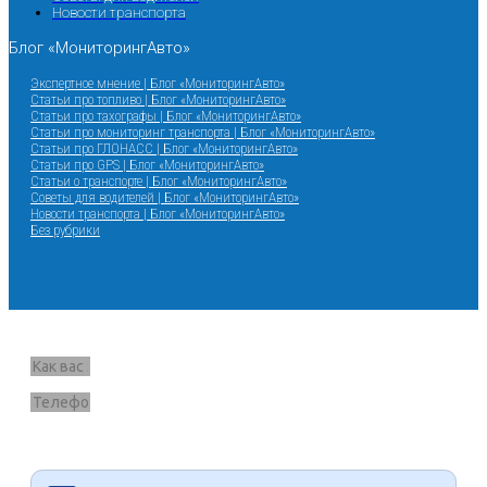
Новости транспорта
Блог «МониторингАвто»
Экспертное мнение | Блог «МониторингАвто»
Статьи про топливо | Блог «МониторингАвто»
Статьи про тахографы | Блог «МониторингАвто»
Статьи про мониторинг транспорта | Блог «МониторингАвто»
Статьи про ГЛОНАСС | Блог «МониторингАвто»
Статьи про GPS | Блог «МониторингАвто»
Статьи о транспорте | Блог «МониторингАвто»
Советы для водителей | Блог «МониторингАвто»
Новости транспорта | Блог «МониторингАвто»
Без рубрики
Запрос звонка
Я согласен на обработку данных