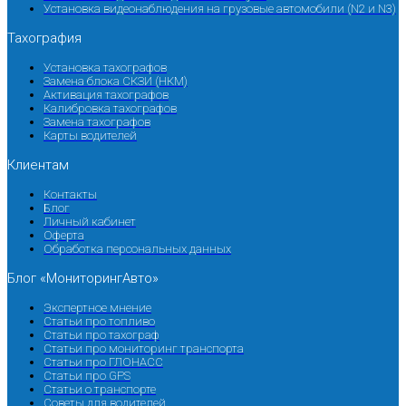
Установка видеонаблюдения на грузовые автомобили (N2 и N3)
Тахография
Установка тахографов
Замена блока СКЗИ (НКМ)
Активация тахографов
Калибровка тахографов
Замена тахографов
Карты водителей
Клиентам
Контакты
Блог
Личный кабинет
Оферта
Обработка персональных данных
Блог «МониторингАвто»
Экспертное мнение
Статьи про топливо
Статьи про тахограф
Статьи про мониторинг транспорта
Статьи про ГЛОНАСС
Статьи про GPS
Статьи о транспорте
Советы для водителей