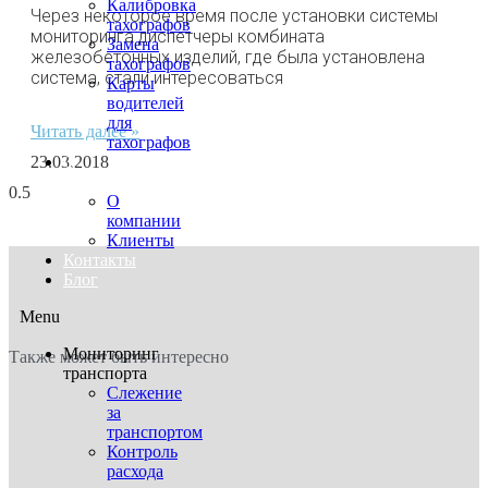
Калибровка
Через некоторое время после установки системы
тахографов
мониторинга диспетчеры комбината
Замена
железобетонных изделий, где была установлена
тахографов
система, стали интересоваться
Карты
водителей
для
Читать далее »
тахографов
23.03.2018
О
нас
О
компании
Клиенты
Контакты
Блог
Menu
Мониторинг
Также может быть интересно
транспорта
Слежение
за
транспортом
Контроль
расхода