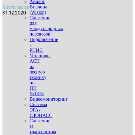
Аналог
Виалона
Читать далее »
(Wialon)
31.12.2020
Слежение
для
международных
перевозок
Подключение
к
РНИС
Установка
АСН
на
лесную
технику
по
ПП
№1378
Видеомониторинг
Система
ЭРА-
ГЛОНАСС
Слежение
за
транспортом