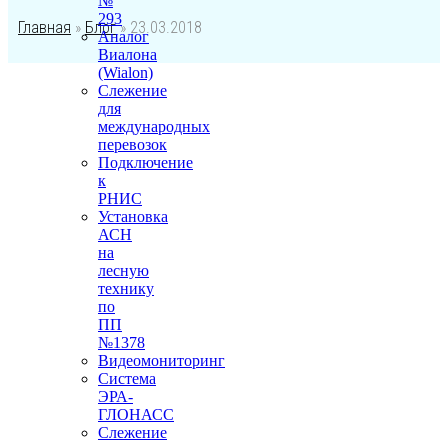
№
293
Главная
»
Блог
»
23.03.2018
Аналог
Виалона
(Wialon)
Слежение
для
международных
перевозок
Подключение
к
РНИС
Установка
АСН
на
лесную
технику
по
ПП
№1378
Видеомониторинг
Система
ЭРА-
ГЛОНАСС
Слежение