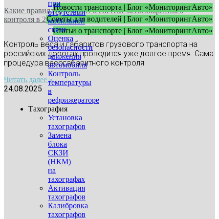
при
Новости транспорта | Блог «МониторингАвто»
Какие правила действуют в системе весогабаритного
отсутствии
Советы для водителей | Блог «МониторингАвто»
контроля в 2025 году
мобильной
связи
Статьи о транспорте | Блог «МониторингАвто»
Оценка
Контроль веса и габаритов грузового транспорта на
безопасности
российских дорогах проводится уже долгое время. Сама
движения
процедура весогабаритного контроля
автомобиля
Контроль
Читать далее »
температуры
24.08.2025
в
рефрижераторе
Тахография
Установка
тахографов
Замена
блока
СКЗИ
(НКМ)
на
тахографах
Активация
тахографов
Калибровка
тахографов