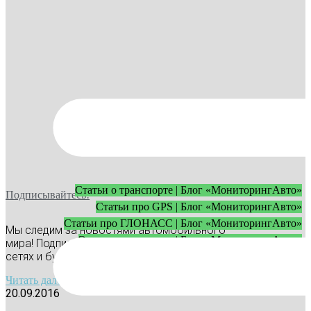
Статьи о транспорте | Блог «МониторингАвто»
Подписывайтесь!
Статьи про GPS | Блог «МониторингАвто»
Статьи про ГЛОНАСС | Блог «МониторингАвто»
Мы следим за новостями автомобильного
Экспертное мнение | Блог «МониторингАвто»
мира! Подписывайтесь на наши группы в социальных
сетях и будьте в курсе!
Читать далее »
20.09.2016