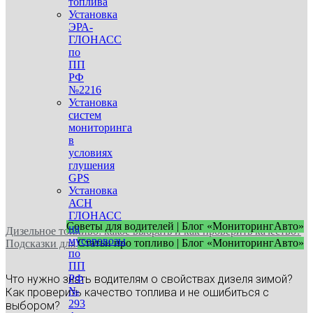
топлива
Установка
ЭРА-
ГЛОНАСС
по
ПП
РФ
№2216
Установка
систем
мониторинга
в
условиях
глушения
GPS
Установка
АСН
ГЛОНАСС
Советы для водителей | Блог «МониторингАвто»
на
Дизельное топливо: какое выбрать и как проверить качество?
мусоровозы
Статьи про топливо | Блог «МониторингАвто»
Подсказки для водителей
по
ПП
РФ
Что нужно знать водителям о свойствах дизеля зимой?
№
Как проверить качество топлива и не ошибиться с
293
выбором?