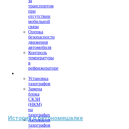
за
транспортом
при
отсутствии
мобильной
связи
Оценка
безопасности
движения
автомобиля
Контроль
температуры
в
рефрижераторе
Тахография
Установка
тахографов
Замена
блока
СКЗИ
(НКМ)
на
тахографах
История о бетономешалке
Активация
тахографов