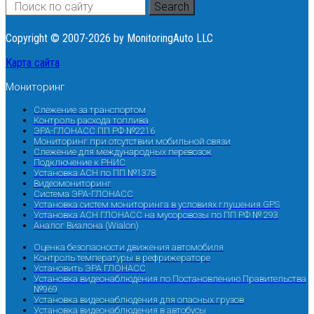
Search
Copyright © 2007-2026 by MonitoringAuto LLC
Карта сайта
Мониторинг
Слежение за транспортом
Контроль расхода топлива
ЭРА-ГЛОНАСС ПП РФ №2216
Мониторинг при отсутствии мобильной связи
Слежение для международных перевозок
Подключение к РНИС
Установка АСН по ПП №1378
Видеомониторинг
Система ЭРА-ГЛОНАСС
Установка систем мониторинга в условиях глушения GPS
Установка АСН ГЛОНАСС на мусоровозы по ПП РФ № 293
Аналог Виалона (Wialon)
Оценка безопасности движения автомобиля
Контроль температуры в рефрижераторе
Установить ЭРА ГЛОНАСС
Установка видеонаблюдения по Постановлению Правительства
№969
Установка видеонаблюдения для опасных грузов
Установка видеонаблюдения в автобусы