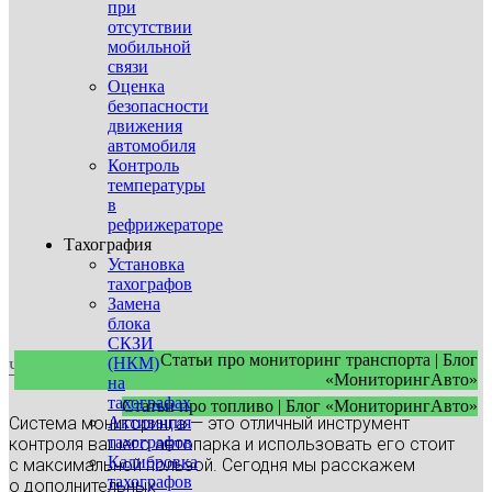
при
отсутствии
мобильной
связи
Оценка
безопасности
движения
автомобиля
Контроль
температуры
в
рефрижераторе
Тахография
Установка
тахографов
Замена
блока
СКЗИ
Статьи про мониторинг транспорта | Блог
(НКМ)
Что еще стоит контролировать? Дополнительные датчики
«МониторингАвто»
на
тахографах
Статьи про топливо | Блог «МониторингАвто»
Активация
Система мониторинга — это отличный инструмент
тахографов
контроля вашего автопарка и использовать его стоит
Калибровка
с максимальной пользой. Сегодня мы расскажем
тахографов
о дополнительных