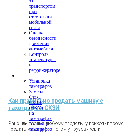
за
транспортом
при
отсутствии
мобильной
связи
Оценка
безопасности
движения
автомобиля
Контроль
температуры
в
рефрижераторе
Тахография
Установка
тахографов
Замена
блока
Как правильно продать машину с
СКЗИ
тахографом СКЗИ
(НКМ)
на
тахографах
Рано или поздно любому владельцу приходит время
Активация
продать машину. При этом у грузовиков и
тахографов