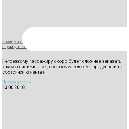
Новости транспорта | Блог «МониторингАвто»
Пьяного пассажира будут определять при подаче заявки в
службу такси!
Нетрезвому пассажиру скоро будет сложнее заказать
такси в системе Uber, поскольку водителя предупредят о
состоянии клиента и
Читать далее »
13.06.2018