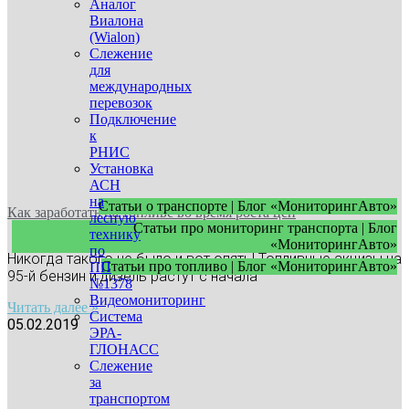
Аналог
Виалона
(Wialon)
Слежение
для
международных
перевозок
Подключение
к
РНИС
Установка
АСН
на
Статьи о транспорте | Блог «МониторингАвто»
Как заработать на топливе во время роста цен
лесную
Статьи про мониторинг транспорта | Блог
технику
«МониторингАвто»
по
Никогда такого не было и вот опять! Топливные акцизы на
Статьи про топливо | Блог «МониторингАвто»
ПП
95-й бензин и дизель растут с начала
№1378
Видеомониторинг
Читать далее »
Система
05.02.2019
ЭРА-
ГЛОНАСС
Слежение
за
транспортом