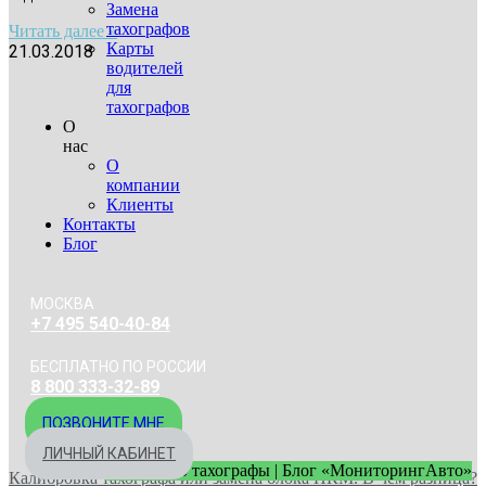
Замена
тахографов
Читать далее »
Карты
21.03.2018
водителей
для
тахографов
О
нас
О
компании
Клиенты
Контакты
Блог
МОСКВА
+7 495 540-40-84
БЕСПЛАТНО ПО РОССИИ
8 800 333-32-89
ПОЗВОНИТЕ МНЕ
ЛИЧНЫЙ КАБИНЕТ
Статьи про тахографы | Блог «МониторингАвто»
Калибровка тахографа или замена блока НКМ. В чем разница?