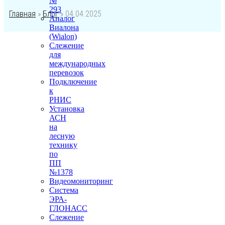
№
293
Главная
»
Блог
»
04.04.2025
Аналог
Виалона
(Wialon)
Слежение
для
международных
перевозок
Подключение
к
РНИС
Установка
АСН
на
лесную
технику
по
ПП
№1378
Видеомониторинг
Система
ЭРА-
ГЛОНАСС
Слежение