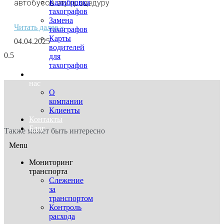
автобусов эту процедуру
Калибровка
тахографов
Замена
Читать далее »
тахографов
Карты
04.04.2025
водителей
для
тахографов
О
нас
О
компании
Клиенты
Контакты
Блог
Также может быть интересно
Menu
Мониторинг
транспорта
Слежение
за
транспортом
Контроль
расхода