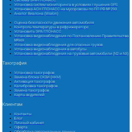
Система ЭРА-ГЛОНАСС
Установка систем мониторинга в условиях глушения GPS
Установка АСН ГЛОНАСС на мусоровозы по ПП РФ № 293
Аналог Виалона (Wialon)
Оценка безопасности движения автомобиля
Контроль температуры в рефрижераторе
Установить ЭРА ГЛОНАСС
Установка видеонаблюдения по Постановлению Правительства
№969
Установка видеонаблюдения для опасных грузов
Установка видеонаблюдения в автобусы
Установка видеонаблюдения на грузовые автомобили (N2 и N3)
Тахография
Установка тахографов
Замена блока СКЗИ (НКМ)
Активация тахографов
Калибровка тахографов
Замена тахографов
Карты водителей
Клиентам
Контакты
Блог
Личный кабинет
Оферта
Обработка персональных данных