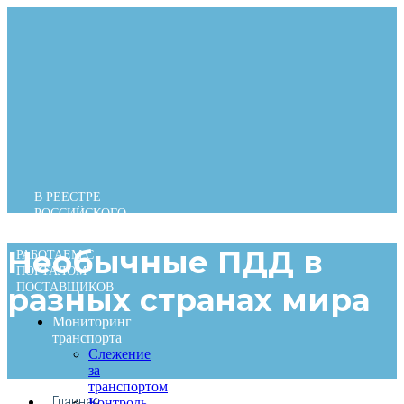
Перейти
к
содержимому
В РЕЕСТРЕ
РОССИЙСКОГО
ПО
Необычные ПДД в
РАБОТАЕМ С
ПОРТАЛОМ
ПОСТАВЩИКОВ
разных странах мира
Мониторинг
транспорта
Слежение
за
транспортом
Главная
Контроль