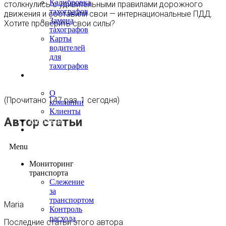
Калибровка
столкнулись с удивительными правилами дорожного
тахографов
движения и составили свои — интернациональные ПДД.
Замена
Хотите проверить свои силы?
тахографов
Карты
водителей
для
тахографов
О
нас
О
(Прочитано 147 раз, 1 сегодня)
компании
Клиенты
Автор статьи
Контакты
Блог
Menu
Мониторинг
транспорта
Слежение
за
транспортом
Maria
Контроль
расхода
Последние статьи этого автора