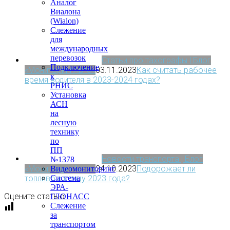
Аналог
Виалона
(Wialon)
Слежение
для
международных
перевозок
Статьи про тахографы | Блог
Подключение
«МониторингАвто»
03.11.2023
Как считать рабочее
к
время водителя в 2023-2024 годах?
РНИС
Установка
АСН
на
лесную
технику
по
ПП
Новости транспорта | Блог
№1378
«МониторингАвто»
24.10.2023
Подорожает ли
Видеомониторинг
топливо к концу 2023 года?
Система
ЭРА-
Оцените статью
ГЛОНАСС
Слежение
за
транспортом