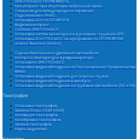
ЭРА-ГЛОНАСС ПП РФ №2216
Мониторинг при отсутствии мобильной связи
Слежение для международных перевозок
Подключение к РНИС
Установка АСН по ПП №1378
Видеомониторинг
Система ЭРА-ГЛОНАСС
Установка систем мониторинга в условиях глушения GPS
Установка АСН ГЛОНАСС на мусоровозы по ПП РФ № 293
Аналог Виалона (Wialon)
Оценка безопасности движения автомобиля
Контроль температуры в рефрижераторе
Установить ЭРА ГЛОНАСС
Установка видеонаблюдения по Постановлению Правительства
№969
Установка видеонаблюдения для опасных грузов
Установка видеонаблюдения в автобусы
Установка видеонаблюдения на грузовые автомобили (N2 и N3)
Тахография
Установка тахографов
Замена блока СКЗИ (НКМ)
Активация тахографов
Калибровка тахографов
Замена тахографов
Карты водителей