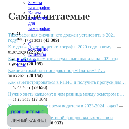
Замена
тахографов
Самые читаемые
Карты
водителей
для
тахографов
О
Тахографы для физлиц: кто должен установить в 2021
нас
году?
(43 309)
17.02.2021
О
Кто должен установить тахограф в 2020 году, а кому…
компании
(22 927)
01.07.2020
Клиенты
Как пройти техосмотр: актуальные правила на 2022 год
Контакты
(20 195)
31.05.2022
Блог
Какие автомобили попадают под «Платон»? И…
(20 154)
30.03.2021
МОСКВА
Как зарегистрироваться в РНИС и получить пропуск для…
+7 495 540-40-84
(19 056)
07.03.2021
Нужно знать каждому: в чем разница между осмотром и…
БЕСПЛАТНО ПО РОССИИ
(17 164)
21.12.2022
8 800 333-32-89
Как считать рабочее время водителя в 2023-2024 годах?
(17 014)
03.11.2023
ПОЗВОНИТЕ МНЕ
Что значит разный цветовой фон дорожных знаков и
ЛИЧНЫЙ КАБИНЕТ
щитов?
(16 933)
03.08.2023