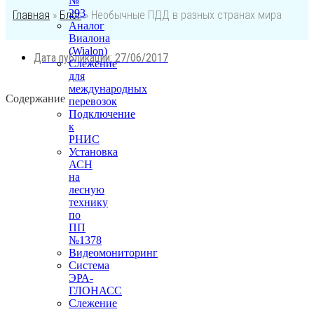
№
293
Главная
»
Блог
»
Необычные ПДД в разных странах мира
Аналог
Виалона
(Wialon)
Дата публикации:
27/06/2017
Слежение
для
международных
Содержание
перевозок
Подключение
к
РНИС
Установка
АСН
на
лесную
технику
по
ПП
№1378
Видеомониторинг
Система
ЭРА-
ГЛОНАСС
Слежение