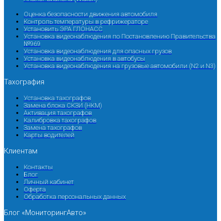
Оценка безопасности движения автомобиля
Контроль температуры в рефрижераторе
Установить ЭРА ГЛОНАСС
Установка видеонаблюдения по Постановлению Правительства
№969
Установка видеонаблюдения для опасных грузов
Установка видеонаблюдения в автобусы
Установка видеонаблюдения на грузовые автомобили (N2 и N3)
Тахография
Установка тахографов
Замена блока СКЗИ (НКМ)
Активация тахографов
Калибровка тахографов
Замена тахографов
Карты водителей
Клиентам
Контакты
Блог
Личный кабинет
Оферта
Обработка персональных данных
Блог «МониторингАвто»