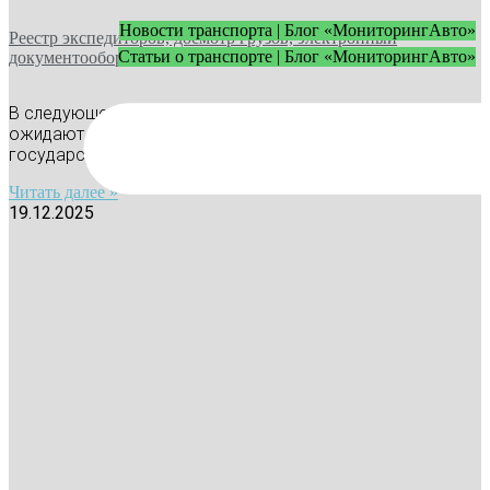
Новости транспорта | Блог «МониторингАвто»
Реестр экспедиторов, досмотр грузов, электронный
Статьи о транспорте | Блог «МониторингАвто»
документооборот: что ждет перевозчиков в 2026 году
В следующем году организаторов грузоперевозок
ожидают масштабные изменения: с 1 марта заработает
государственный реестр экспедиторов, а с
Читать далее »
19.12.2025