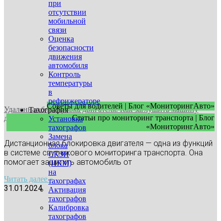
при
отсутствии
мобильной
связи
Оценка
безопасности
движения
автомобиля
Контроль
температуры
в
рефрижераторе
Советы для водителей | Блог «МониторингАвто»
Удаленная блокировка двигателя. Как заглушить машину
Тахография
Статьи про мониторинг транспорта | Блог
дистанционно?
Установка
«МониторингАвто»
тахографов
Замена
Дистанционная блокировка двигателя — одна из функций
блока
в системе спутникового мониторинга транспорта. Она
СКЗИ
помогает защитить автомобиль от
(НКМ)
на
Читать далее »
тахографах
31.01.2024
Активация
тахографов
Калибровка
тахографов