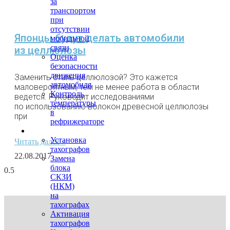
за
транспортом
при
отсутствии
Японцы будут делать автомобили
мобильной
связи
из целлюлозы
Оценка
безопасности
движения
Заменить сталь целлюлозой? Это кажется
автомобиля
маловероятным, тем не менее работа в области
Контроль
ведется. Руководит исследованиями
температуры
по использованию волокон древесной целлюлозы
в
при
рефрижераторе
Тахография
Установка
Читать далее »
тахографов
22.08.2017
Замена
блока
СКЗИ
(НКМ)
на
тахографах
Активация
тахографов