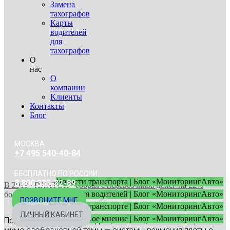
Замена
тахографов
Карты
водителей
для
тахографов
О
нас
О
компании
Клиенты
Контакты
Блог
МОСКВА
+7 495 540-40-84
БЕСПЛАТНО ПО РОССИИ
Новости транспорта | Блог «МониторингАвто»
8 800 333-32-89
В 2019 «ПЛАТОН» собрал с перевозчиков денег на 22%
Советы для водителей | Блог «МониторингАвто»
больше чем в 2018 году
ПОЗВОНИТЕ МНЕ
Статьи о транспорте | Блог «МониторингАвто»
ЛИЧНЫЙ КАБИНЕТ
Экспертное мнение | Блог «МониторингАвто»
Подводим итоги 2019 года и, конечно, не можем пройти