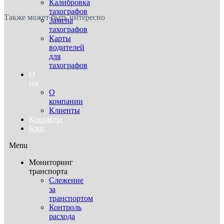
Калибровка
тахографов
Также может быть интересно
Замена
тахографов
Карты
водителей
для
тахографов
О
нас
О
компании
Клиенты
Контакты
Блог
Menu
Мониторинг
транспорта
Слежение
за
транспортом
Контроль
расхода