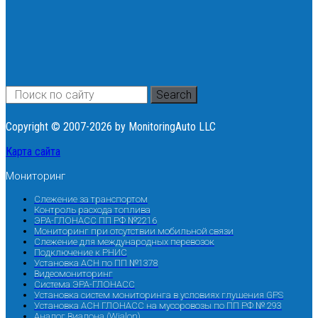
Search
Copyright © 2007-2026 by MonitoringAuto LLC
Карта сайта
Мониторинг
Слежение за транспортом
Контроль расхода топлива
ЭРА-ГЛОНАСС ПП РФ №2216
Мониторинг при отсутствии мобильной связи
Слежение для международных перевозок
Подключение к РНИС
Установка АСН по ПП №1378
Видеомониторинг
Система ЭРА-ГЛОНАСС
Установка систем мониторинга в условиях глушения GPS
Установка АСН ГЛОНАСС на мусоровозы по ПП РФ № 293
Аналог Виалона (Wialon)