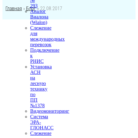
№
293
Главная
»
Блог
»
22.08.2017
Аналог
Виалона
(Wialon)
Слежение
для
международных
перевозок
Подключение
к
РНИС
Установка
АСН
на
лесную
технику
по
ПП
№1378
Видеомониторинг
Система
ЭРА-
ГЛОНАСС
Слежение