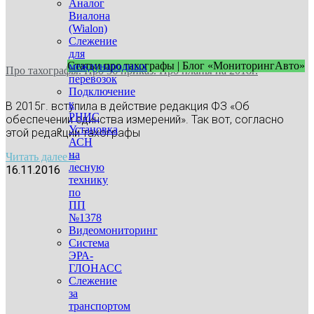
Аналог
Виалона
(Wialon)
Слежение
для
Статьи про тахографы | Блог «МониторингАвто»
международных
Про тахографы. Про 36 приказ. Про планы на 2018г.
перевозок
Подключение
к
В 2015г. вступила в действие редакция ФЗ «Об
РНИС
обеспечении единства измерений». Так вот, согласно
Установка
этой редакции тахографы
АСН
на
Читать далее »
лесную
16.11.2016
технику
по
ПП
№1378
Видеомониторинг
Система
ЭРА-
ГЛОНАСС
Слежение
за
транспортом