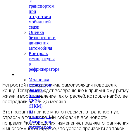
за
транспортом
при
отсутствии
мобильной
связи
Оценка
безопасности
движения
автомобиля
Контроль
температуры
в
рефрижераторе
Тахография
Установка
Непростой период режима самоизоляции подошел к
тахографов
концу. Теперь нас ждет возвращение к привычному ритму
Замена
блока
жизни и восстановление тех отраслей, которые наиболее
СКЗИ
пострадали за эти 2,5 месяца.
(НКМ)
на
Этот карантин принес много перемен, в транспортную
тахографах
отрасль в том числе. Мы собрали в все новости,
Активация
поправки, нововведения, изменения, правила, ограничения
тахографов
и многое-многое другое, что успело произойти за такой