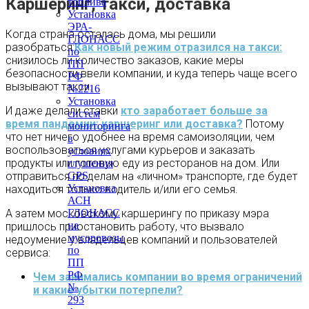
Каршеринг, такси, доставка
топлива
Установка
ЭРА-
Когда страна осталась дома, мы решили
ГЛОНАСС
разобраться:
Как новый режим отразился на такси:
по
снизилось ли количество заказов, какие меры
ПП
безопасности ввели компании, и куда теперь чаще всего
РФ
вызывают такси.
№2216
Установка
И даже делали ставки
кто заработает больше за
систем
время пандемии: каршеринг или доставка?
Потому
мониторинга
что нет ничего удобнее на время самоизоляции, чем
в
воспользоваться услугами курьеров и заказать
условиях
продукты или готовую еду из ресторанов на дом. Или
глушения
отправиться по делам на «личном» транспорте, где будет
GPS
Установка
находиться только водитель и/или его семья.
АСН
А затем московскому каршерингу по приказу мэра
ГЛОНАСС
на
пришлось приостановить работу, что вызвало
мусоровозы
недоумение у владельцев компаний и пользователей
по
сервиса:
ПП
РФ
Чем занимались компании во время ограничений
№
и какие убытки потерпели?
293