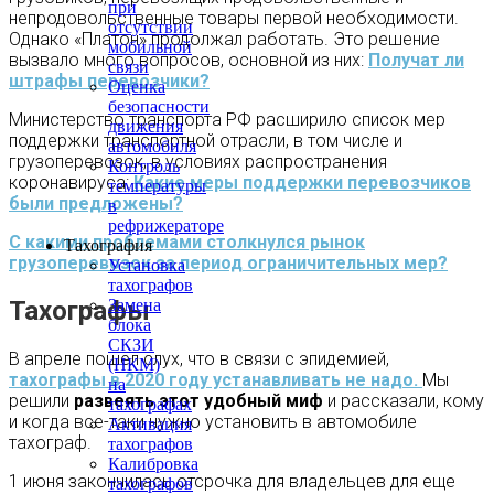
при
непродовольственные товары первой необходимости.
отсутствии
Однако «Платон» продолжал работать. Это решение
мобильной
вызвало много вопросов, основной из них:
Получат ли
связи
штрафы перевозчики?
Оценка
безопасности
Министерство транспорта РФ расширило список мер
движения
поддержки транспортной отрасли, в том числе и
автомобиля
грузоперевозок, в условиях распространения
Контроль
коронавируса:
Какие меры поддержки перевозчиков
температуры
были предложены?
в
рефрижераторе
С какими проблемами столкнулся рынок
Тахография
грузоперевозок за период ограничительных мер?
Установка
тахографов
Замена
Тахографы
блока
СКЗИ
В апреле пошел слух, что в связи с эпидемией,
(НКМ)
тахографы в 2020 году устанавливать не надо.
Мы
на
решили
развеять этот удобный миф
и рассказали, кому
тахографах
и когда все-таки нужно установить в автомобиле
Активация
тахограф.
тахографов
Калибровка
1 июня закончилась отсрочка для владельцев для еще
тахографов