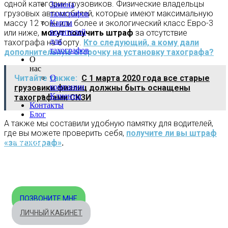
одной категории грузовиков. Физические владельцы
Замена
грузовых автомобилей, которые имеют максимальную
тахографов
Карты
массу 12 тонн или более и экологический класс Евро-3
водителей
или ниже,
могут получить штраф
за отсутствие
для
тахографа на борту.
Кто следующий, а кому дали
тахографов
дополнительную отсрочку на установку тахографа?
О
нас
О
Читайте также:
С 1 марта 2020 года все старые
компании
грузовики физлиц должны быть оснащены
Клиенты
тахографами СКЗИ
Контакты
Блог
А также мы составили удобную памятку для водителей,
где вы можете проверить себя,
получите ли вы штраф
«за тахограф»
.
МОСКВА
+7 495 540-40-84
БЕСПЛАТНО ПО РОССИИ
8 800 333-32-89
ПОЗВОНИТЕ МНЕ
ЛИЧНЫЙ КАБИНЕТ