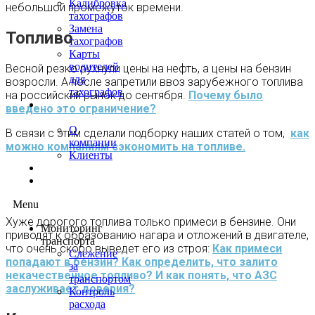
Калибровка
небольшой промежуток времени.
тахографов
Замена
Топливо
тахографов
Карты
водителей
Весной резко рухнули цены на нефть, а цены на бензин
для
возросли. А после запретили ввоз зарубежного топлива
тахографов
на российский рынок до сентября.
Почему было
О
введено это ограничение?
нас
О
В связи с этим сделали подборку наших статей о том,
как
компании
можно компаниям сэкономить на топливе.
Клиенты
Контакты
Блог
Menu
Хуже дорогого топлива только примеси в бензине. Они
Мониторинг
приводят к образованию нагара и отложений в двигателе,
транспорта
что очень скоро выведет его из строя:
Как примеси
Слежение
попадают в бензин? Как определить, что залито
за
некачественное топливо? И как понять, что АЗС
транспортом
заслуживает доверия?
Контроль
расхода