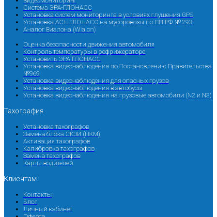
Видеомониторинг
Система ЭРА-ГЛОНАСС
Установка систем мониторинга в условиях глушения GPS
Установка АСН ГЛОНАСС на мусоровозы по ПП РФ № 293
Аналог Виалона (Wialon)
Оценка безопасности движения автомобиля
Контроль температуры в рефрижераторе
Установить ЭРА ГЛОНАСС
Установка видеонаблюдения по Постановлению Правительства
№969
Установка видеонаблюдения для опасных грузов
Установка видеонаблюдения в автобусы
Установка видеонаблюдения на грузовые автомобили (N2 и N3)
Тахография
Установка тахографов
Замена блока СКЗИ (НКМ)
Активация тахографов
Калибровка тахографов
Замена тахографов
Карты водителей
Клиентам
Контакты
Блог
Личный кабинет
Оферта