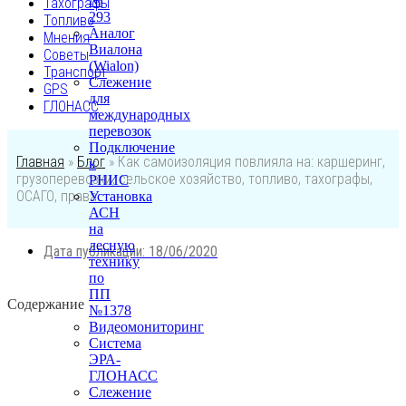
№
Тахографы
293
Топливо
Аналог
Мнения
Виалона
Советы
(Wialon)
Транспорт
Слежение
GPS
для
ГЛОНАСС
международных
перевозок
Подключение
Главная
»
Блог
»
Как самоизоляция повлияла на: каршеринг,
к
грузоперевозки, сельское хозяйство, топливо, тахографы,
РНИС
ОСАГО, права
Установка
АСН
на
лесную
Дата публикации:
18/06/2020
технику
по
ПП
Содержание
№1378
Видеомониторинг
Система
ЭРА-
ГЛОНАСС
Слежение