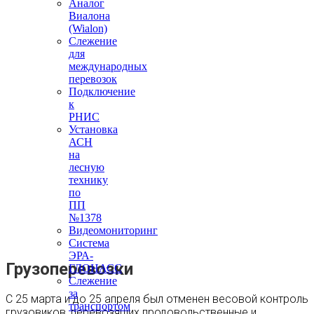
Аналог
Виалона
(Wialon)
Слежение
для
международных
перевозок
Подключение
к
РНИС
Установка
АСН
на
лесную
технику
по
ПП
№1378
Видеомониторинг
Система
ЭРА-
Грузоперевозки
ГЛОНАСС
Слежение
за
С 25 марта и до 25 апреля был отменен весовой контроль
транспортом
грузовиков, перевозящих продовольственные и