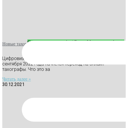
Статьи про тахографы | Блог «МониторингАвто»
Новые тахографы с 2022 года: что поменяется?
Цифровизация в перевозках идет полным ходом. 1
сентября 2022 года начнется переход на онлайн-
тахографы. Что это за
Читать далее »
30.12.2021