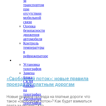
за
транспортом
при
отсутствии
мобильной
связи
Оценка
безопасности
движения
автомобиля
Контроль
температуры
в
рефрижераторе
Тахография
Установка
тахографов
Замена
блока
«Свободный поток»: новые правила
СКЗИ
проезда по платным дорогам
(НКМ)
на
тахографах
Новые правила проезда на платные дороги: что
Активация
такое «свободный поток»? Как будет взиматься
тахографов
плата за проезд? Кто