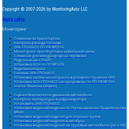
Copyright © 2007-2026 by MonitoringAuto LLC
Карта сайта
Мониторинг
Слежение за транспортом
Контроль расхода топлива
ЭРА-ГЛОНАСС ПП РФ №2216
Мониторинг при отсутствии мобильной связи
Слежение для международных перевозок
Подключение к РНИС
Установка АСН по ПП №1378
Видеомониторинг
Система ЭРА-ГЛОНАСС
Установка систем мониторинга в условиях глушения GPS
Установка АСН ГЛОНАСС на мусоровозы по ПП РФ № 293
Аналог Виалона (Wialon)
Оценка безопасности движения автомобиля
Контроль температуры в рефрижераторе
Установить ЭРА ГЛОНАСС
Установка видеонаблюдения по Постановлению Правительства
№969
Установка видеонаблюдения для опасных грузов
Установка видеонаблюдения в автобусы
Установка видеонаблюдения на грузовые автомобили (N2 и N3)