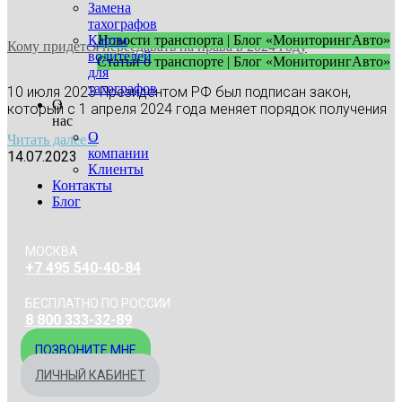
Замена
тахографов
Карты
Новости транспорта | Блог «МониторингАвто»
Кому придется пересдавать на права в 2024 году
водителей
Статьи о транспорте | Блог «МониторингАвто»
для
тахографов
10 июля 2023 Президентом РФ был подписан закон,
О
который с 1 апреля 2024 года меняет порядок получения
нас
О
Читать далее »
компании
14.07.2023
Клиенты
Контакты
Блог
МОСКВА
+7 495 540-40-84
БЕСПЛАТНО ПО РОССИИ
8 800 333-32-89
ПОЗВОНИТЕ МНЕ
ЛИЧНЫЙ КАБИНЕТ