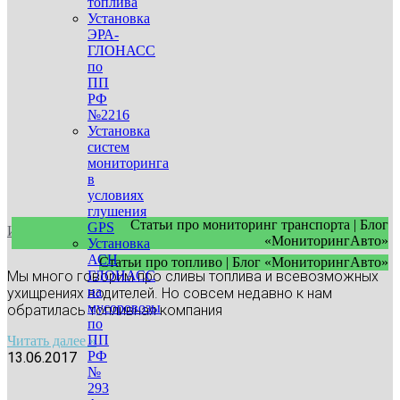
топлива
Установка
ЭРА-
ГЛОНАСС
по
ПП
РФ
№2216
Установка
систем
мониторинга
в
условиях
глушения
Статьи про мониторинг транспорта | Блог
GPS
Исчезающее горючее…
«МониторингАвто»
Установка
АСН
Статьи про топливо | Блог «МониторингАвто»
ГЛОНАСС
Мы много говорим про сливы топлива и всевозможных
на
ухищрениях водителей. Но совсем недавно к нам
мусоровозы
обратилась топливная компания
по
ПП
Читать далее »
РФ
13.06.2017
№
293