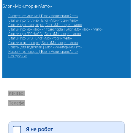
Блог «МониторингАвто»
Экспертное мнение | Блог «МониторингАвто»
Статьи про топливо | Блог «МониторингАвто»
Статьи про тахографы | Блог «МониторингАвто»
Статьи про мониторинг транспорта | Блог «МониторингАвто»
Статьи про ГЛОНАСС | Блог «МониторингАвто»
Статьи про GPS | Блог «МониторингАвто»
Статьи о транспорте | Блог «МониторингАвто»
Советы для водителей | Блог «МониторингАвто»
Новости транспорта | Блог «МониторингАвто»
Без рубрики
Запрос звонка
Я согласен на обработку данных