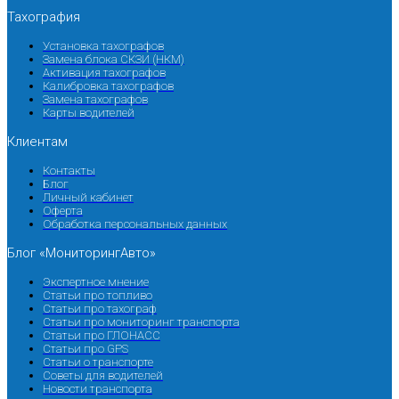
Тахография
Установка тахографов
Замена блока СКЗИ (НКМ)
Активация тахографов
Калибровка тахографов
Замена тахографов
Карты водителей
Клиентам
Контакты
Блог
Личный кабинет
Оферта
Обработка персональных данных
Блог «МониторингАвто»
Экспертное мнение
Статьи про топливо
Статьи про тахограф
Статьи про мониторинг транспорта
Статьи про ГЛОНАСС
Статьи про GPS
Статьи о транспорте
Советы для водителей
Новости транспорта