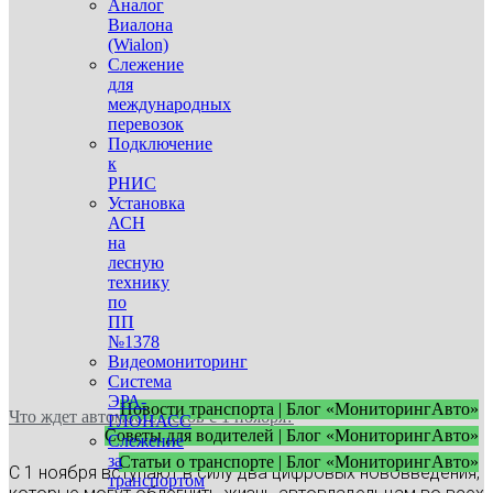
Аналог
Виалона
(Wialon)
Слежение
для
международных
перевозок
Подключение
к
РНИС
Установка
АСН
на
лесную
технику
по
ПП
№1378
Видеомониторинг
Система
ЭРА-
Новости транспорта | Блог «МониторингАвто»
Что ждет автомобилистов с 1 ноября?
ГЛОНАСС
Советы для водителей | Блог «МониторингАвто»
Слежение
за
Статьи о транспорте | Блог «МониторингАвто»
С 1 ноября вступают в силу два цифровых нововведения,
транспортом