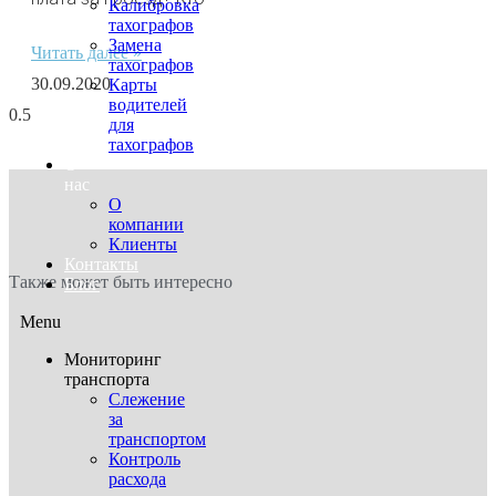
Калибровка
тахографов
Замена
Читать далее »
тахографов
30.09.2020
Карты
водителей
для
тахографов
О
нас
О
компании
Клиенты
Контакты
Также может быть интересно
Блог
Menu
Мониторинг
транспорта
Слежение
за
транспортом
Контроль
расхода