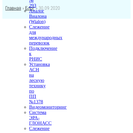
№
293
Главная
»
Блог
»
30.09.2020
Аналог
Виалона
(Wialon)
Слежение
для
международных
перевозок
Подключение
к
РНИС
Установка
АСН
на
лесную
технику
по
ПП
№1378
Видеомониторинг
Система
ЭРА-
ГЛОНАСС
Слежение