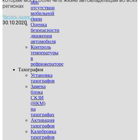
которые могут облегчить жизнь автовладельцам во всех
при
регионах
отсутствии
мобильной
Читать далее »
связи
30.10.2020
Оценка
безопасности
движения
автомобиля
Контроль
температуры
в
рефрижераторе
Тахография
Установка
тахографов
Замена
блока
СКЗИ
(НКМ)
на
тахографах
Активация
тахографов
Калибровка
тахографов