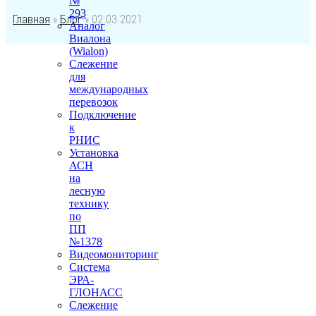
№
293
Главная
»
Блог
»
02.03.2021
Аналог
Виалона
(Wialon)
Слежение
для
международных
перевозок
Подключение
к
РНИС
Установка
АСН
на
лесную
технику
по
ПП
№1378
Видеомониторинг
Система
ЭРА-
ГЛОНАСС
Слежение