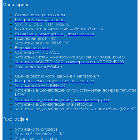
Мониторинг
Слежение за транспортом
Контроль расхода топлива
ЭРА-ГЛОНАСС ПП РФ №2216
Мониторинг при отсутствии мобильной связи
Слежение для международных перевозок
Подключение к РНИС
Установка АСН по ПП №1378
Видеомониторинг
Система ЭРА-ГЛОНАСС
Установка систем мониторинга в условиях глушения GPS
Установка АСН ГЛОНАСС на мусоровозы по ПП РФ № 293
Аналог Виалона (Wialon)
Оценка безопасности движения автомобиля
Контроль температуры в рефрижераторе
Установить ЭРА ГЛОНАСС
Установка видеонаблюдения по Постановлению Правительства
№969
Установка видеонаблюдения для опасных грузов
Установка видеонаблюдения в автобусы
Установка видеонаблюдения на грузовые автомобили (N2 и N3)
Тахография
Установка тахографов
Замена блока СКЗИ (НКМ)
Активация тахографов