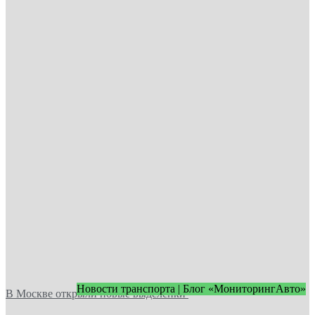
Новости транспорта | Блог «МониторингАвто»
В Москве открыли новые выделенки