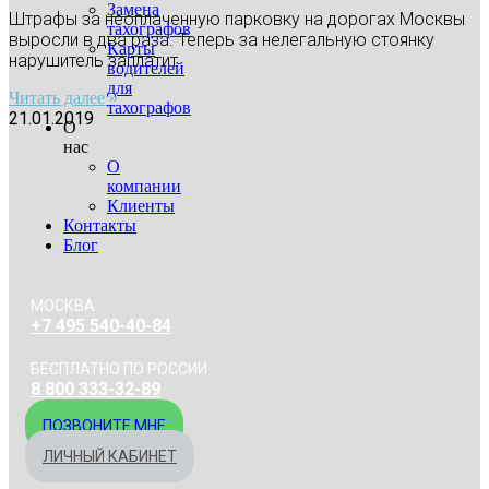
Замена
Штрафы за неоплаченную парковку на дорогах Москвы
тахографов
выросли в два раза. Теперь за нелегальную стоянку
Карты
нарушитель заплатит
водителей
для
Читать далее »
тахографов
21.01.2019
О
нас
О
компании
Клиенты
Контакты
Блог
МОСКВА
+7 495 540-40-84
БЕСПЛАТНО ПО РОССИИ
8 800 333-32-89
ПОЗВОНИТЕ МНЕ
ЛИЧНЫЙ КАБИНЕТ