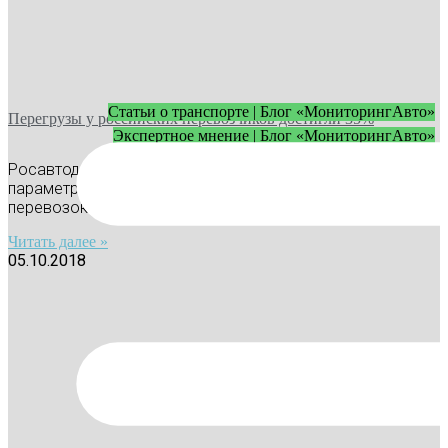
Статьи о транспорте | Блог «МониторингАвто»
Перегрузы у российских перевозчиков достигли 35%
Экспертное мнение | Блог «МониторингАвто»
Росавтодор сообщил, что нарушения весовых
параметров грузового транспорта достигли 35%, а доля
перевозок без специальных разрешений –
Читать далее »
05.10.2018