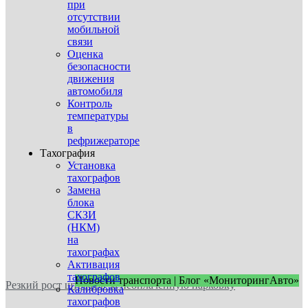
при
отсутствии
мобильной
связи
Оценка
безопасности
движения
автомобиля
Контроль
температуры
в
рефрижераторе
Тахография
Установка
тахографов
Замена
блока
СКЗИ
(НКМ)
на
тахографах
Активация
тахографов
Новости транспорта | Блог «МониторингАвто»
Резкий рост штрафов за неоплаченную парковку
Калибровка
тахографов