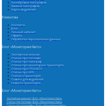
Калибровка тахографов
Замена тахографов
Карты водителей
Клиентам
Контакты
Блог
Личный кабинет
Оферта
Обработка персональных данных
Блог «МониторингАвто»
Экспертное мнение
Статьи про топливо
Статьи про тахограф
Статьи про мониторинг транспорта
Статьи про ГЛОНАСС
Статьи про GPS
Статьи о транспорте
Советы для водителей
Новости транспорта
Блог «МониторингАвто»
Экспертное мнение | Блог «МониторингАвто»
Статьи про топливо | Блог «МониторингАвто»
Статьи про тахографы | Блог «МониторингАвто»