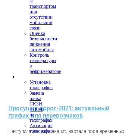
за
транспортом
при
отсутствии
мобильной
связи
Оценка
безопасности
движения
автомобиля
Контроль
температуры
в
рефрижераторе
Тахография
Установка
тахографов
Замена
блока
СКЗИ
Просушка дорог-2021: актуальный
(НКМ)
график для перевозчиков
на
тахографах
Активация
Наступила весна, а значит, настала пора временных
тахографов