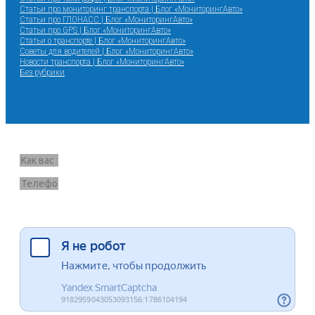
Статьи про мониторинг транспорта | Блог «МониторингАвто»
Статьи про ГЛОНАСС | Блог «МониторингАвто»
Статьи про GPS | Блог «МониторингАвто»
Статьи о транспорте | Блог «МониторингАвто»
Советы для водителей | Блог «МониторингАвто»
Новости транспорта | Блог «МониторингАвто»
Без рубрики
Запрос звонка
Я согласен на обработку данных