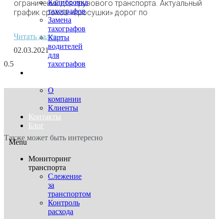
Калибровка
ограничений для грузового транспорта. Актуальный
тахографов
график сроков «просушки» дорог по
Замена
тахографов
Читать далее »
Карты
водителей
02.03.2021
для
тахографов
О
нас
О
компании
Клиенты
Контакты
Блог
Также может быть интересно
Menu
Мониторинг
транспорта
Слежение
за
транспортом
Контроль
расхода