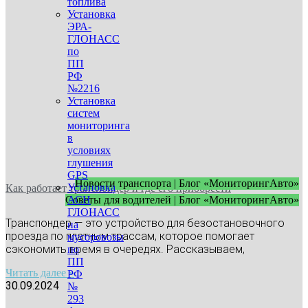
топлива
Установка
ЭРА-
ГЛОНАСС
по
ПП
РФ
№2216
Установка
систем
мониторинга
в
условиях
глушения
GPS
Новости транспорта | Блог «МониторингАвто»
Установка
Как работает транспондер и где его приобрести
АСН
Советы для водителей | Блог «МониторингАвто»
ГЛОНАСС
Транспондер — это устройство для безостановочного
на
проезда по платным трассам, которое помогает
мусоровозы
сэкономить время в очередях. Рассказываем,
по
ПП
Читать далее »
РФ
30.09.2024
№
293