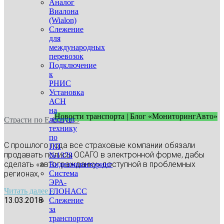
Аналог
Виалона
(Wialon)
Слежение
для
международных
перевозок
Подключение
к
РНИС
Установка
АСН
на
Новости транспорта | Блог «МониторингАвто»
лесную
Cтрасти по Е-ОСАГО
технику
по
С прошлого года все страховые компании обязали
ПП
продавать полисы ОСАГО в электронной форме, дабы
№1378
сделать «автогражданку» доступной в проблемных
Видеомониторинг
Система
регионах,
ЭРА-
Читать далее »
ГЛОНАСС
13.03.2018
Слежение
за
транспортом