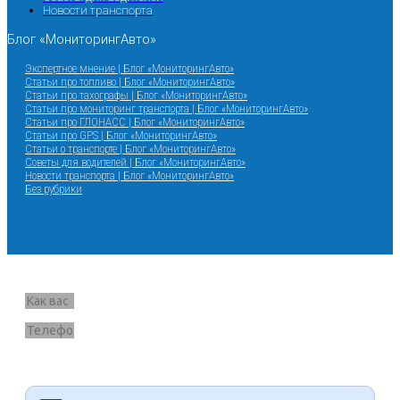
Новости транспорта
Блог «МониторингАвто»
Экспертное мнение | Блог «МониторингАвто»
Статьи про топливо | Блог «МониторингАвто»
Статьи про тахографы | Блог «МониторингАвто»
Статьи про мониторинг транспорта | Блог «МониторингАвто»
Статьи про ГЛОНАСС | Блог «МониторингАвто»
Статьи про GPS | Блог «МониторингАвто»
Статьи о транспорте | Блог «МониторингАвто»
Советы для водителей | Блог «МониторингАвто»
Новости транспорта | Блог «МониторингАвто»
Без рубрики
Запрос звонка
Я согласен на обработку данных