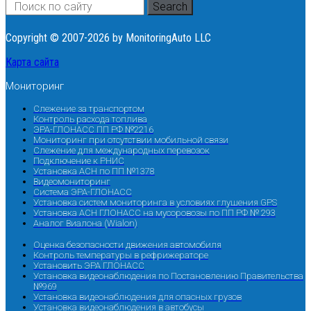
Search
Copyright © 2007-2026 by MonitoringAuto LLC
Карта сайта
Мониторинг
Слежение за транспортом
Контроль расхода топлива
ЭРА-ГЛОНАСС ПП РФ №2216
Мониторинг при отсутствии мобильной связи
Слежение для международных перевозок
Подключение к РНИС
Установка АСН по ПП №1378
Видеомониторинг
Система ЭРА-ГЛОНАСС
Установка систем мониторинга в условиях глушения GPS
Установка АСН ГЛОНАСС на мусоровозы по ПП РФ № 293
Аналог Виалона (Wialon)
Оценка безопасности движения автомобиля
Контроль температуры в рефрижераторе
Установить ЭРА ГЛОНАСС
Установка видеонаблюдения по Постановлению Правительства
№969
Установка видеонаблюдения для опасных грузов
Установка видеонаблюдения в автобусы