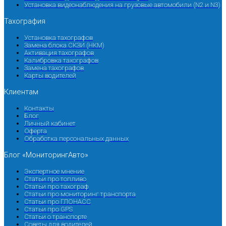
Установка видеонаблюдения на грузовые автомобили (N2 и N3)
Тахография
Установка тахографов
Замена блока СКЗИ (НКМ)
Активация тахографов
Калибровка тахографов
Замена тахографов
Карты водителей
Клиентам
Контакты
Блог
Личный кабинет
Оферта
Обработка персональных данных
Блог «МониторингАвто»
Экспертное мнение
Статьи про топливо
Статьи про тахограф
Статьи про мониторинг транспорта
Статьи про ГЛОНАСС
Статьи про GPS
Статьи о транспорте
Советы для водителей