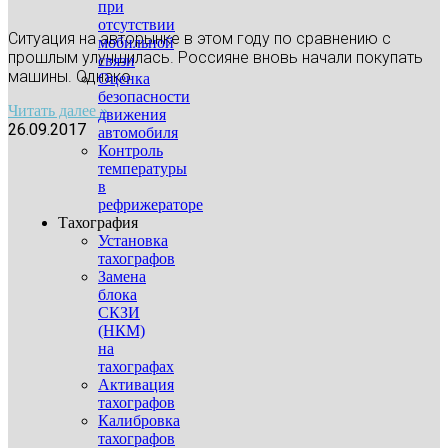
при
отсутствии
Ситуация на авторынке в этом году по сравнению с
мобильной
прошлым улучшилась. Россияне вновь начали покупать
связи
машины. Однако
Оценка
безопасности
Читать далее »
движения
26.09.2017
автомобиля
Контроль
температуры
в
рефрижераторе
Тахография
Установка
тахографов
Замена
блока
СКЗИ
(НКМ)
на
тахографах
Активация
тахографов
Калибровка
тахографов