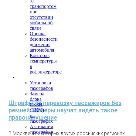
за
транспортом
при
отсутствии
мобильной
связи
Оценка
безопасности
движения
автомобиля
Контроль
температуры
в
рефрижераторе
Тахография
Установка
тахографов
Замена
блока
Штрафы за перевозку пассажиров без
СКЗИ
ремней: камеры научат видеть такое
(НКМ)
на
правонарушение
тахографах
Активация
тахографов
В Москве и некоторых других российских регионах