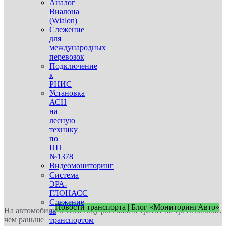
Аналог
Виалона
(Wialon)
Слежение
для
международных
перевозок
Подключение
к
РНИС
Установка
АСН
на
лесную
технику
по
ПП
№1378
Видеомониторинг
Система
ЭРА-
ГЛОНАСС
Слежение
Новости транспорта | Блог «МониторингАвто»
На автомобили в этом году россиянин тратит на треть больше,
за
чем раньше
транспортом