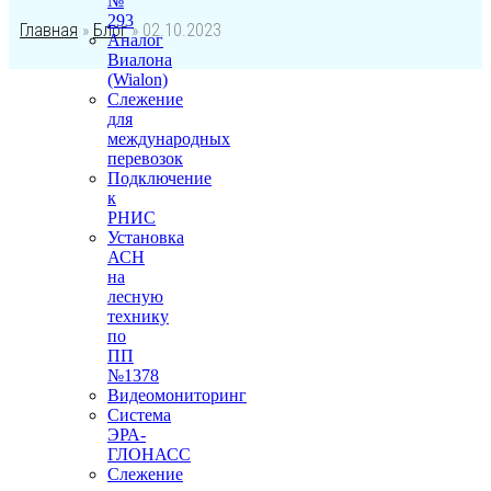
№
293
Главная
»
Блог
»
02.10.2023
Аналог
Виалона
(Wialon)
Слежение
для
международных
перевозок
Подключение
к
РНИС
Установка
АСН
на
лесную
технику
по
ПП
№1378
Видеомониторинг
Система
ЭРА-
ГЛОНАСС
Слежение