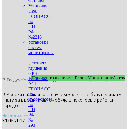
топлива
Установка
ЭРА-
ГЛОНАСС
по
ПП
РФ
№2216
Установка
систем
мониторинга
в
условиях
глушения
GPS
Новости транспорта | Блог «МониторингАвто»
Установка
В Госдуме отказались вводить платный въезд в города
АСН
ГЛОНАСС
на
В России на законодательном уровне не будут взимать
мусоровозы
плату за въезд на автомобиле в некоторые районы
по
городов.
ПП
РФ
Читать далее »
№
31.05.2017
293