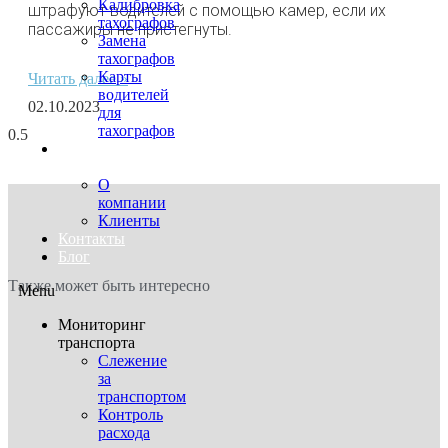
Калибровка
штрафуют водителей с помощью камер, если их
тахографов
пассажиры не пристегнуты.
Замена
тахографов
Карты
Читать далее »
водителей
02.10.2023
для
тахографов
О
нас
О
компании
Клиенты
Контакты
Блог
Также может быть интересно
Menu
Мониторинг
транспорта
Слежение
за
транспортом
Контроль
расхода