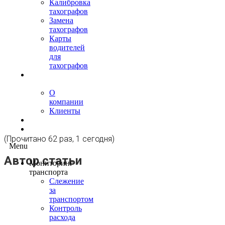
Калибровка
тахографов
Замена
тахографов
Карты
водителей
для
тахографов
О
нас
О
компании
Клиенты
Контакты
Блог
(Прочитано 62 раз, 1 сегодня)
Menu
Автор статьи
Мониторинг
транспорта
Слежение
за
транспортом
Контроль
расхода