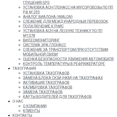
ГЛУШЕНИЯ GPS
УСТАНОВКА АСН ГЛОНАСС НА МУСОРОВОЗЫ ПО ПП
РФ № 293
АНАЛОГ ВИАЛОНА (WIALON)
СЛЕЖЕНИЕ ДЛЯ МЕЖДУНАРОДНЫХ ПЕРЕВОЗОК
ПОДКЛЮЧЕНИЕ К РНИС
УСТАНОВКА АСН НА ЛЕСНУЮ ТЕХНИКУ ПО ПП
№1378
ВИДЕОМОНИТОРИНГ
СИСТЕМА ЭРА-ГЛОНАСС
СЛЕЖЕНИЕ ЗА ТРАНСПОРТОМ ПРИ ОТСУТСТВИИ
МОБИЛЬНОЙ СВЯЗИ
ОЦЕНКА БЕЗОПАСНОСТИ ДВИЖЕНИЯ АВТОМОБИЛЯ
КОНТРОЛЬ ТЕМПЕРАТУРЫ В РЕФРИЖЕРАТОРЕ
ТАХОГРАФИЯ
УСТАНОВКА ТАХОГРАФОВ
ЗАМЕНА БЛОКА СКЗИ (НКМ) НА ТАХОГРАФАХ
АКТИВАЦИЯ ТАХОГРАФОВ
КАЛИБРОВКА ТАХОГРАФОВ
ЗАМЕНА ТАХОГРАФОВ
КАРТЫ ВОДИТЕЛЕЙ ДЛЯ ТАХОГРАФОВ
О НАС
О КОМПАНИИ
КЛИЕНТЫ
КОНТАКТЫ