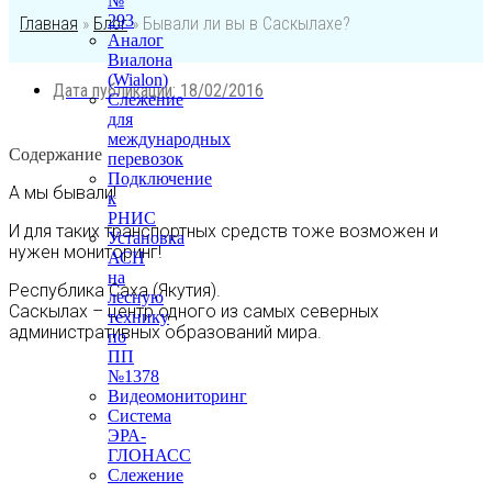
№
293
Главная
»
Блог
»
Бывали ли вы в Саскылахе?
Аналог
Виалона
(Wialon)
Дата публикации:
18/02/2016
Слежение
для
международных
Содержание
перевозок
Подключение
А мы бывали!
к
РНИС
И для таких транспортных средств тоже возможен и
Установка
нужен мониторинг!
АСН
на
Республика Саха (Якутия).
лесную
Саскылах – центр одного из самых северных
технику
административных образований мира.
по
ПП
№1378
Видеомониторинг
Система
ЭРА-
ГЛОНАСС
Слежение