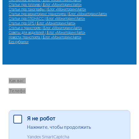
Статьи про топливо | Блог «МониторингАвто»
Статьи про тахографы | Блог «МониторингАвто»
Статьи про мониторинг транспорта | Блог «МониторингАвто»
Статьи про ГЛОНАСС | Блог «МониторингАвто»
Статьи про GPS | Блог «МониторингАвто»
Статьи о транспорте | Блог «МониторингАвто»
Советы для водителей | Блог «МониторингАвто»
Новости транспорта | Блог «МониторингАвто»
Без рубрики
Запрос звонка
Я согласен на обработку данных