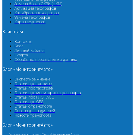
Замена блока СКЗИ (НКМ)
Активация тахографов
Калибровка тахографов
Замена тахографов
Карты водителей
Клиентам
Контакты
Блог
Личный кабинет
Оферта
Обработка персональных данных
Блог «МониторингАвто»
Экспертное мнение
Статьи про топливо
Статьи про тахограф
Статьи про мониторинг транспорта
Статьи про ГЛОНАСС
Статьи про GPS
Статьи о транспорте
Советы для водителей
Новости транспорта
Блог «МониторингАвто»
Экспертное мнение | Блог «МониторингАвто»