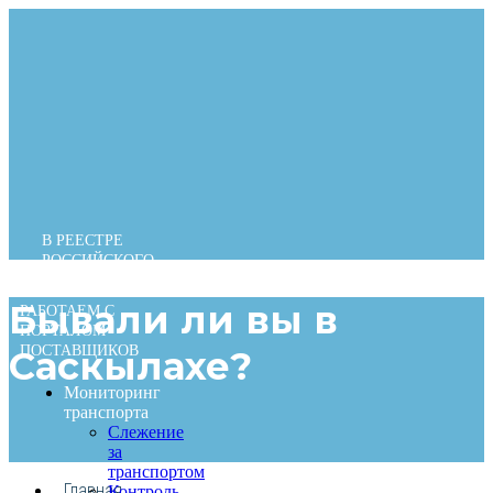
Перейти
к
содержимому
В РЕЕСТРЕ
РОССИЙСКОГО
ПО
Бывали ли вы в
РАБОТАЕМ С
ПОРТАЛОМ
ПОСТАВЩИКОВ
Саскылахе?
Мониторинг
транспорта
Слежение
за
транспортом
Главная
Контроль