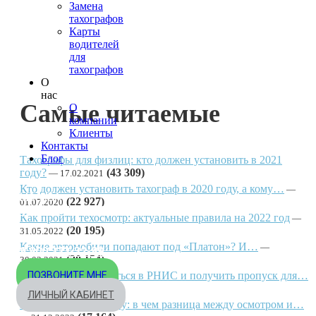
Замена
тахографов
Карты
водителей
для
тахографов
О
нас
Самые читаемые
О
компании
Клиенты
Контакты
Блог
Тахографы для физлиц: кто должен установить в 2021
году?
(43 309)
17.02.2021
Кто должен установить тахограф в 2020 году, а кому…
МОСКВА
(22 927)
01.07.2020
+7 495 540-40-84
Как пройти техосмотр: актуальные правила на 2022 год
(20 195)
31.05.2022
БЕСПЛАТНО ПО РОССИИ
Какие автомобили попадают под «Платон»? И…
8 800 333-32-89
(20 154)
30.03.2021
Как зарегистрироваться в РНИС и получить пропуск для…
ПОЗВОНИТЕ МНЕ
(19 056)
07.03.2021
ЛИЧНЫЙ КАБИНЕТ
Нужно знать каждому: в чем разница между осмотром и…