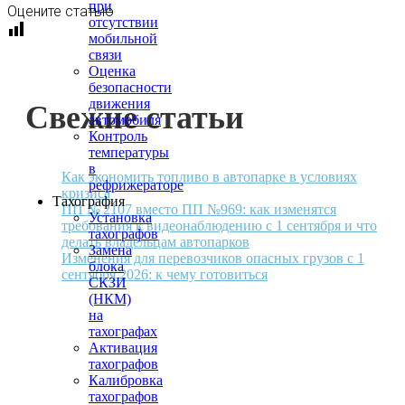
при
Оцените статью
отсутствии
мобильной
связи
Оценка
безопасности
движения
Свежие статьи
автомобиля
Контроль
температуры
в
Как экономить топливо в автопарке в условиях
рефрижераторе
кризиса
Тахография
ПП № 2107 вместо ПП №969: как изменятся
Установка
требования к видеонаблюдению с 1 сентября и что
тахографов
делать владельцам автопарков
Замена
Изменения для перевозчиков опасных грузов с 1
блока
сентября 2026: к чему готовиться
СКЗИ
(НКМ)
на
тахографах
Активация
тахографов
Калибровка
тахографов