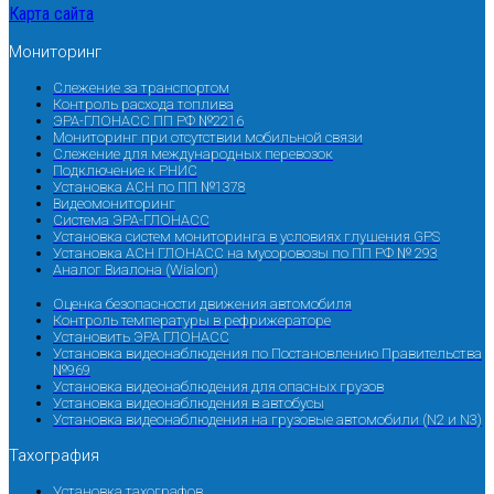
Карта сайта
Мониторинг
Слежение за транспортом
Контроль расхода топлива
ЭРА-ГЛОНАСС ПП РФ №2216
Мониторинг при отсутствии мобильной связи
Слежение для международных перевозок
Подключение к РНИС
Установка АСН по ПП №1378
Видеомониторинг
Система ЭРА-ГЛОНАСС
Установка систем мониторинга в условиях глушения GPS
Установка АСН ГЛОНАСС на мусоровозы по ПП РФ № 293
Аналог Виалона (Wialon)
Оценка безопасности движения автомобиля
Контроль температуры в рефрижераторе
Установить ЭРА ГЛОНАСС
Установка видеонаблюдения по Постановлению Правительства
№969
Установка видеонаблюдения для опасных грузов
Установка видеонаблюдения в автобусы
Установка видеонаблюдения на грузовые автомобили (N2 и N3)
Тахография
Установка тахографов