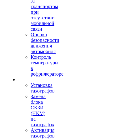
за
транспортом
при
отсутствии
мобильной
связи
Оценка
безопасности
движения
автомобиля
Контроль
температуры
в
рефрижераторе
Тахография
Установка
тахографов
Замена
блока
СКЗИ
(НКМ)
на
тахографах
Активация
тахографов