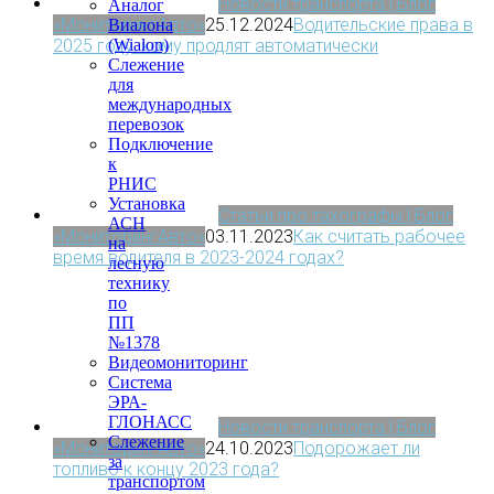
Новости транспорта | Блог
Аналог
«МониторингАвто»
25.12.2024
Водительские права в
Виалона
2025 году: кому продлят автоматически
(Wialon)
Слежение
для
международных
перевозок
Подключение
к
РНИС
Установка
Статьи про тахографы | Блог
АСН
«МониторингАвто»
03.11.2023
Как считать рабочее
на
время водителя в 2023-2024 годах?
лесную
технику
по
ПП
№1378
Видеомониторинг
Система
ЭРА-
ГЛОНАСС
Новости транспорта | Блог
Слежение
«МониторингАвто»
24.10.2023
Подорожает ли
за
топливо к концу 2023 года?
транспортом