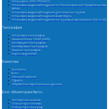
Установить ЭРА ГЛОНАСС
Установка видеонаблюдения по Постановлению Правительства
№969
Установка видеонаблюдения для опасных грузов
Установка видеонаблюдения в автобусы
Установка видеонаблюдения на грузовые автомобили (N2 и N3)
Тахография
Установка тахографов
Замена блока СКЗИ (НКМ)
Активация тахографов
Калибровка тахографов
Замена тахографов
Карты водителей
Клиентам
Контакты
Блог
Личный кабинет
Оферта
Обработка персональных данных
Блог «МониторингАвто»
Экспертное мнение
Статьи про топливо
Статьи про тахограф