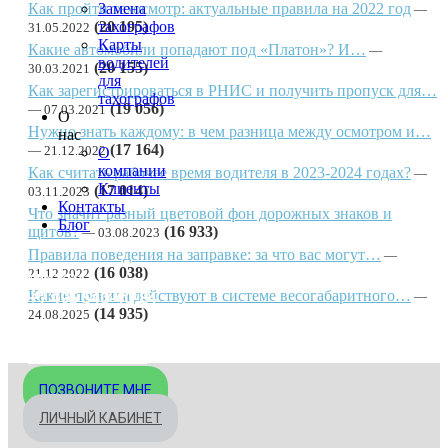
Как пройти техосмотр: актуальные правила на 2022 год
Замена
(20 195)
тахографов
31.05.2022
Карты
Какие автомобили попадают под «Платон»? И…
водителей
(20 155)
30.03.2021
для
Как зарегистрироваться в РНИС и получить пропуск для…
тахографов
(19 056)
07.03.2021
О
Нужно знать каждому: в чем разница между осмотром и…
нас
(17 164)
21.12.2022
О
компании
Как считать рабочее время водителя в 2023-2024 годах?
Клиенты
(17 014)
03.11.2023
Контакты
Что значит разный цветовой фон дорожных знаков и
Блог
щитов?
(16 933)
03.08.2023
Правила поведения на заправке: за что вас могут…
(16 038)
21.12.2022
МОСКВА
Какие правила действуют в системе весогабаритного…
+7 495 540-40-84
(14 935)
24.08.2025
БЕСПЛАТНО ПО РОССИИ
8 800 333-32-89
ПОЗВОНИТЕ МНЕ
ЛИЧНЫЙ КАБИНЕТ