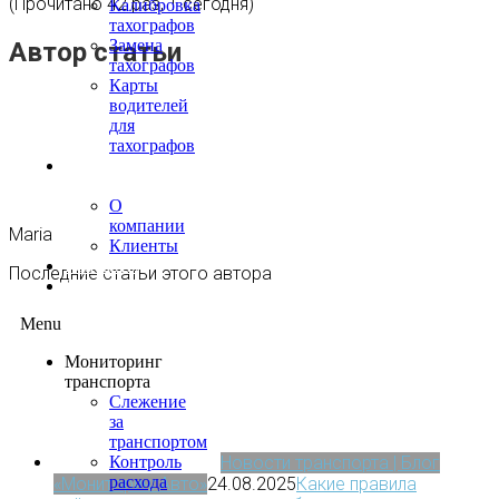
(Прочитано 42 раз, 1 сегодня)
Калибровка
тахографов
Замена
Автор статьи
тахографов
Карты
водителей
для
тахографов
О
нас
О
компании
Maria
Клиенты
Контакты
Последние статьи этого автора
Блог
Menu
Мониторинг
транспорта
Слежение
за
транспортом
Новости транспорта | Блог
Контроль
расхода
«МониторингАвто»
24.08.2025
Какие правила