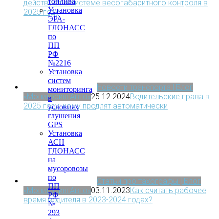
топлива
действуют в системе весогабаритного контроля в
Установка
2025 году
ЭРА-
ГЛОНАСС
по
ПП
РФ
№2216
Установка
систем
Новости транспорта | Блог
мониторинга
«МониторингАвто»
25.12.2024
Водительские права в
в
2025 году: кому продлят автоматически
условиях
глушения
GPS
Установка
АСН
ГЛОНАСС
на
мусоровозы
по
Статьи про тахографы | Блог
ПП
«МониторингАвто»
03.11.2023
Как считать рабочее
РФ
время водителя в 2023-2024 годах?
№
293