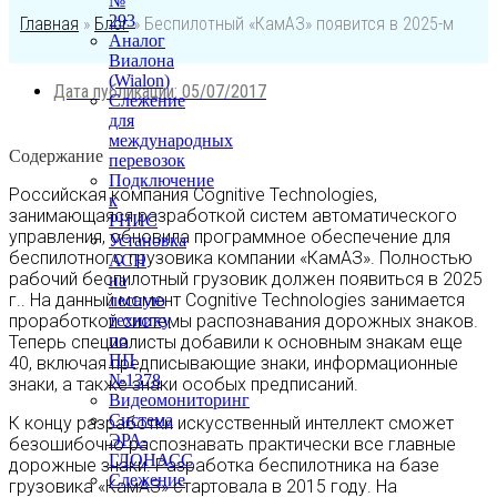
№
293
Главная
»
Блог
»
Беспилотный «КамАЗ» появится в 2025-м
Аналог
Виалона
(Wialon)
Дата публикации:
05/07/2017
Слежение
для
международных
Содержание
перевозок
Подключение
Российская компания Cognitive Technologies,
к
занимающаяся разработкой систем автоматического
РНИС
управления, обновила программное обеспечение для
Установка
беспилотного грузовика компании «КамАЗ». Полностью
АСН
рабочий беспилотный грузовик должен появиться в 2025
на
г.. На данный момент Cognitive Technologies занимается
лесную
проработкой системы распознавания дорожных знаков.
технику
по
Теперь специалисты добавили к основным знакам еще
ПП
40, включая предписывающие знаки, информационные
№1378
знаки, а также знаки особых предписаний.
Видеомониторинг
Система
К концу разработки искусственный интеллект сможет
ЭРА-
безошибочно распознавать практически все главные
ГЛОНАСС
дорожные знаки. Разработка беспилотника на базе
Слежение
грузовика «КамАЗ» стартовала в 2015 году. На