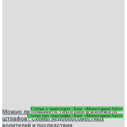
Статьи о транспорте | Блог «МониторингАвто»
Можно ли обмануть тахограф и избежать
Статьи про тахографы | Блог «МониторингАвто»
штрафов? Схемы недобросовестных
водителей и последствия