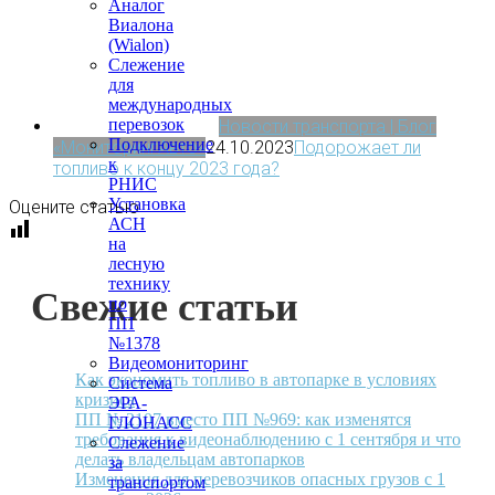
Аналог
Виалона
(Wialon)
Слежение
для
международных
перевозок
Новости транспорта | Блог
Подключение
«МониторингАвто»
24.10.2023
Подорожает ли
к
топливо к концу 2023 года?
РНИС
Установка
Оцените статью
АСН
на
лесную
технику
Свежие статьи
по
ПП
№1378
Видеомониторинг
Как экономить топливо в автопарке в условиях
Система
кризиса
ЭРА-
ПП № 2107 вместо ПП №969: как изменятся
ГЛОНАСС
требования к видеонаблюдению с 1 сентября и что
Слежение
делать владельцам автопарков
за
Изменения для перевозчиков опасных грузов с 1
транспортом