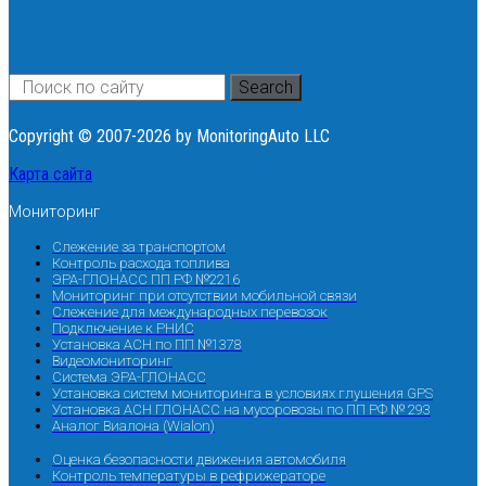
Search
Copyright © 2007-2026 by MonitoringAuto LLC
Карта сайта
Мониторинг
Слежение за транспортом
Контроль расхода топлива
ЭРА-ГЛОНАСС ПП РФ №2216
Мониторинг при отсутствии мобильной связи
Слежение для международных перевозок
Подключение к РНИС
Установка АСН по ПП №1378
Видеомониторинг
Система ЭРА-ГЛОНАСС
Установка систем мониторинга в условиях глушения GPS
Установка АСН ГЛОНАСС на мусоровозы по ПП РФ № 293
Аналог Виалона (Wialon)
Оценка безопасности движения автомобиля
Контроль температуры в рефрижераторе