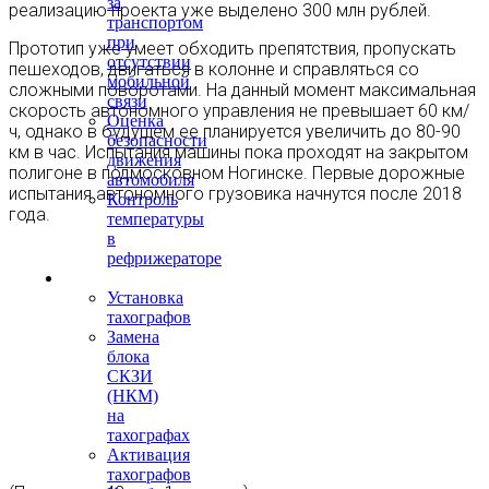
за
реализацию проекта уже выделено 300 млн рублей.
транспортом
при
Прототип уже умеет обходить препятствия, пропускать
отсутствии
пешеходов, двигаться в колонне и справляться со
мобильной
сложными поворотами. На данный момент максимальная
связи
скорость автономного управления не превышает 60 км/
Оценка
ч, однако в будущем ее планируется увеличить до 80-90
безопасности
км в час. Испытания машины пока проходят на закрытом
движения
полигоне в подмосковном Ногинске. Первые дорожные
автомобиля
испытания автономного грузовика начнутся после 2018
Контроль
года.
температуры
в
рефрижераторе
Тахография
Установка
тахографов
Замена
блока
СКЗИ
(НКМ)
на
тахографах
Активация
тахографов