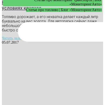
Как экономить топливо в автопарке в
«МониторингАвто»
условиях кризиса
Статьи про топливо | Блог «МониторингАвто»
Топливо дорожает, а его нехватка делает каждый литр
буквально на вес золота. Для автопарка сейчас даже
небольшой перерасход — это прямые убытки, которые
быстро складываются
Читать далее »
05.07.2017