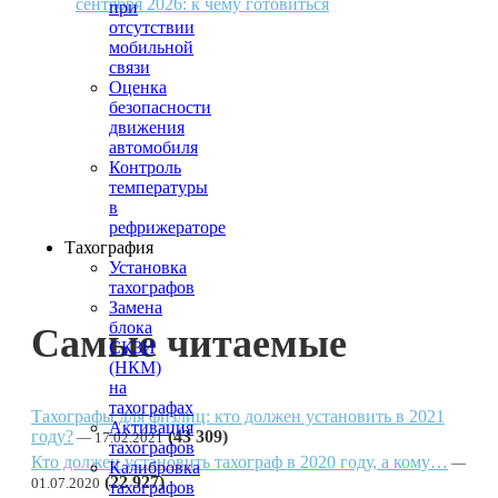
сентября 2026: к чему готовиться
при
отсутствии
мобильной
связи
Оценка
безопасности
движения
автомобиля
Контроль
температуры
в
рефрижераторе
Тахография
Установка
тахографов
Замена
блока
Самые читаемые
СКЗИ
(НКМ)
на
тахографах
Тахографы для физлиц: кто должен установить в 2021
Активация
году?
(43 309)
17.02.2021
тахографов
Кто должен установить тахограф в 2020 году, а кому…
Калибровка
(22 927)
01.07.2020
тахографов