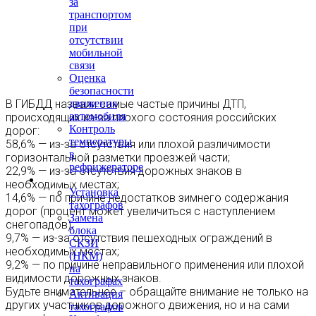
за
транспортом
при
отсутствии
мобильной
связи
Оценка
безопасности
В ГИБДД назвали самые частые причины ДТП,
движения
автомобиля
происходящих из-за плохого состояния российских
Контроль
дорог:
температуры
58,6% — из-за отсутствия или плохой различимости
в
горизонтальной разметки проезжей части;
рефрижераторе
22,9% — из-за отсутствия дорожных знаков в
Тахография
необходимых местах;
Установка
14,6% — по причине недостатков зимнего содержания
тахографов
дорог (процент может увеличиться с наступлением
Замена
снегопадов);
блока
9,7% — из-за отсутствия пешеходных ограждений в
СКЗИ
необходимых местах;
(НКМ)
9,2% — по причине неправильного применения или плохой
на
видимости дорожных знаков.
тахографах
Будьте внимательнее – обращайте внимание не только на
Активация
других участников дорожного движения, но и на сами
тахографов