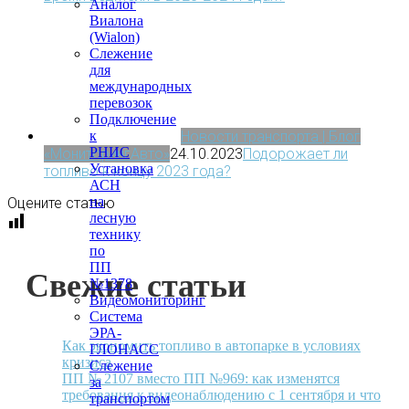
Аналог
Виалона
(Wialon)
Слежение
для
международных
перевозок
Подключение
Новости транспорта | Блог
к
РНИС
«МониторингАвто»
24.10.2023
Подорожает ли
Установка
топливо к концу 2023 года?
АСН
на
Оцените статью
лесную
технику
по
ПП
Свежие статьи
№1378
Видеомониторинг
Система
ЭРА-
Как экономить топливо в автопарке в условиях
ГЛОНАСС
кризиса
Слежение
ПП № 2107 вместо ПП №969: как изменятся
за
требования к видеонаблюдению с 1 сентября и что
транспортом