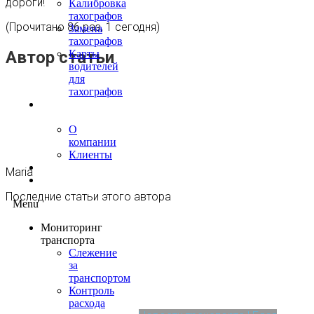
дороги!
Калибровка
тахографов
(Прочитано 86 раз, 1 сегодня)
Замена
тахографов
Автор статьи
Карты
водителей
для
тахографов
О
нас
О
компании
Клиенты
Контакты
Maria
Блог
Последние статьи этого автора
Menu
Мониторинг
транспорта
Слежение
за
транспортом
Контроль
расхода