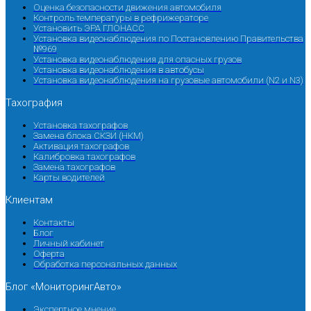
Оценка безопасности движения автомобиля
Контроль температуры в рефрижераторе
Установить ЭРА ГЛОНАСС
Установка видеонаблюдения по Постановлению Правительства
№969
Установка видеонаблюдения для опасных грузов
Установка видеонаблюдения в автобусы
Установка видеонаблюдения на грузовые автомобили (N2 и N3)
Тахография
Установка тахографов
Замена блока СКЗИ (НКМ)
Активация тахографов
Калибровка тахографов
Замена тахографов
Карты водителей
Клиентам
Контакты
Блог
Личный кабинет
Оферта
Обработка персональных данных
Блог «МониторингАвто»
Экспертное мнение