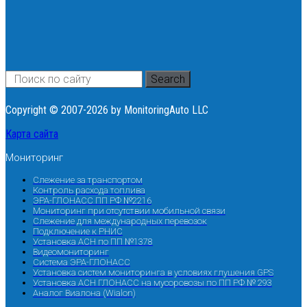
Search
Copyright © 2007-2026 by MonitoringAuto LLC
Карта сайта
Мониторинг
Слежение за транспортом
Контроль расхода топлива
ЭРА-ГЛОНАСС ПП РФ №2216
Мониторинг при отсутствии мобильной связи
Слежение для международных перевозок
Подключение к РНИС
Установка АСН по ПП №1378
Видеомониторинг
Система ЭРА-ГЛОНАСС
Установка систем мониторинга в условиях глушения GPS
Установка АСН ГЛОНАСС на мусоровозы по ПП РФ № 293
Аналог Виалона (Wialon)