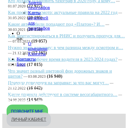
Кто должен установить тахограф в 2020 году, а кому…
Замена
(22 927)
01.07.2020
тахографов
Как пройти техосмотр: актуальные правила на 2022 год
Карты
(20 195)
водителей
31.05.2022
для
Какие автомобили попадают под «Платон»? И…
тахографов
(20 158)
30.03.2021
О
Как зарегистрироваться в РНИС и получить пропуск для…
нас
(19 057)
07.03.2021
О
Нужно знать каждому: в чем разница между осмотром и…
компании
(17 165)
21.12.2022
Клиенты
Контакты
Как считать рабочее время водителя в 2023-2024 годах?
Блог
(17 015)
03.11.2023
Что значит разный цветовой фон дорожных знаков и
щитов?
(16 940)
03.08.2023
МОСКВА
Правила поведения на заправке: за что вас могут…
+7 495 540-40-84
(16 042)
21.12.2022
Какие правила действуют в системе весогабаритного…
БЕСПЛАТНО ПО РОССИИ
(14 943)
24.08.2025
8 800 333-32-89
ПОЗВОНИТЕ МНЕ
ЛИЧНЫЙ КАБИНЕТ