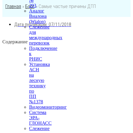
№
293
Главная
»
Блог
»
Самые частые причины ДТП
Аналог
Виалона
(Wialon)
Дата публикации:
07/11/2018
Слежение
для
международных
Содержание
перевозок
Подключение
к
РНИС
Установка
АСН
на
лесную
технику
по
ПП
№1378
Видеомониторинг
Система
ЭРА-
ГЛОНАСС
Слежение