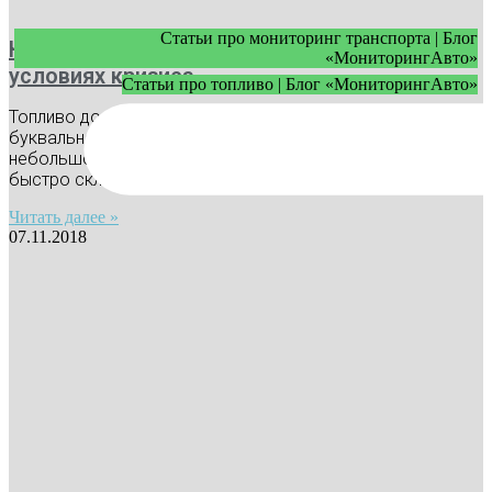
Статьи про мониторинг транспорта | Блог
Как экономить топливо в автопарке в
«МониторингАвто»
условиях кризиса
Статьи про топливо | Блог «МониторингАвто»
Топливо дорожает, а его нехватка делает каждый литр
буквально на вес золота. Для автопарка сейчас даже
небольшой перерасход — это прямые убытки, которые
быстро складываются
Читать далее »
07.11.2018