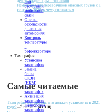
делать владельцам автопарков
при
Изменения для перевозчиков опасных грузов с 1
отсутствии
сентября 2026: к чему готовиться
мобильной
связи
Оценка
безопасности
движения
автомобиля
Контроль
температуры
в
рефрижераторе
Тахография
Установка
тахографов
Замена
блока
СКЗИ
(НКМ)
Самые читаемые
на
тахографах
Активация
тахографов
Тахографы для физлиц: кто должен установить в 2021
Калибровка
году?
(43 310)
17.02.2021
тахографов