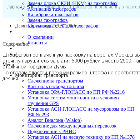
Замена блока СКЗИ (НКМ) на тахографах
Главная
»
Блог
»
Резкий рост штрафов за неоплаченную парков
Активация тахографов
Калибровка тахографов
Замена тахографов
Дата публикации:
21/01/2019
Карты водителей для тахографов
О нас
О компании
Клиенты
Содержание
Контакты
Блог
Штрафы за неоплаченную парковку на дорогах Москвы выр
стоянку нарушитель заплатит 5000 рублей вместо 2500. Т
Menu
столичной Городской Думы.
По словам властей, прежний размер штрафа не соответст
Мониторинг транспорта
деяния.
Слежение за транспортом
Контроль расхода топлива
Установка ЭРА-ГЛОНАСС по ПП РФ №2216
Установка систем мониторинга в условиях
глушения GPS
Установка АСН ГЛОНАСС на мусоровозы по ПП
РФ № 293
Аналог Виалона (Wialon)
Слежение для международных перевозок
Подключение к РНИС
Установка АСН на лесную технику по ПП №1378