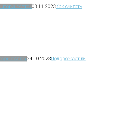
ониторингАвто»
03.11.2023
Как считать
иторингАвто»
24.10.2023
Подорожает ли