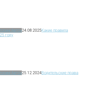
иторингАвто»
24.08.2025
Какие правила
25 году
иторингАвто»
25.12.2024
Водительские права