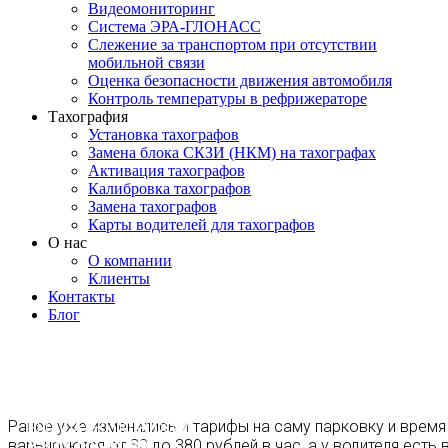
Видеомониторинг
Система ЭРА-ГЛОНАСС
Слежение за транспортом при отсутствии
мобильной связи
Оценка безопасности движения автомобиля
Контроль температуры в рефрижераторе
Тахография
Установка тахографов
Замена блока СКЗИ (НКМ) на тахографах
Активация тахографов
Калибровка тахографов
Замена тахографов
Карты водителей для тахографов
О нас
О компании
Клиенты
Контакты
Блог
МОСКВА
+7 495 540-40-84
Ранее уже изменились и тарифы на саму парковку и время 
БЕСПЛАТНО ПО РОССИИ
варьируются от 80 до 380 рублей в час, а у водителя есть 
8 800 333-32-89