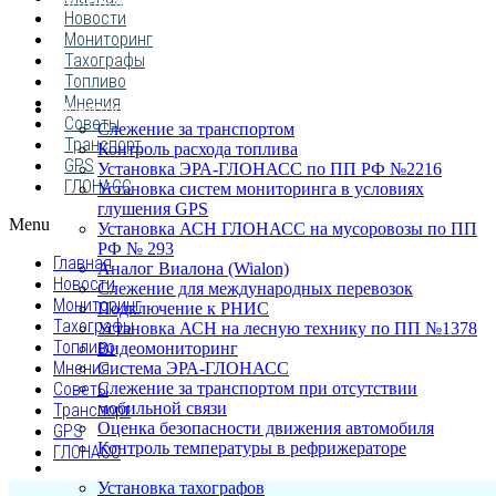
ПОСТАВЩИКОВ
Новости
Мониторинг
Тахографы
Топливо
Мнения
Мониторинг транспорта
Советы
Слежение за транспортом
Транспорт
Контроль расхода топлива
GPS
Установка ЭРА-ГЛОНАСС по ПП РФ №2216
ГЛОНАСС
Установка систем мониторинга в условиях
глушения GPS
Menu
Установка АСН ГЛОНАСС на мусоровозы по ПП
РФ № 293
Главная
Аналог Виалона (Wialon)
Новости
Слежение для международных перевозок
Мониторинг
Подключение к РНИС
Тахографы
Установка АСН на лесную технику по ПП №1378
Топливо
Видеомониторинг
Мнения
Система ЭРА-ГЛОНАСС
Советы
Слежение за транспортом при отсутствии
мобильной связи
Транспорт
Оценка безопасности движения автомобиля
GPS
Контроль температуры в рефрижераторе
ГЛОНАСС
Тахография
Установка тахографов