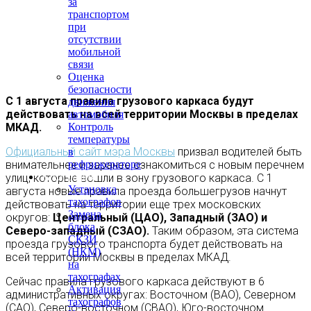
за
транспортом
при
отсутствии
мобильной
связи
Оценка
безопасности
С 1 августа правила грузового каркаса будут
движения
действовать на всей территории Москвы в пределах
автомобиля
МКАД.
Контроль
температуры
Официальный сайт мэра Москвы
призвал водителей быть
в
внимательнее и заранее ознакомиться с новым перечнем
рефрижераторе
Тахография
улиц, которые вошли в зону грузового каркаса. С 1
Установка
августа новые правила проезда большегрузов начнут
тахографов
действовать на территории еще трех московских
Замена
округов:
Центральный (ЦАО), Западный (ЗАО) и
блока
Северо-западный (СЗАО).
Таким образом, эта система
СКЗИ
проезда грузового транспорта будет действовать на
(НКМ)
всей территории Москвы в пределах МКАД.
на
тахографах
Сейчас правила грузового каркаса действуют в 6
Активация
административных округах: Восточном (ВАО), Северном
тахографов
(САО), Северо-восточном (СВАО), Юго-восточном