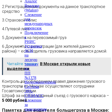
Аналог
Виалона
2.Регистрационные документы на данное транспортное
(Wialon)
средство
Слежение
для
3.Страховой полис
международных
перевозок
4.Путевой лист
Подключение
к
5.Документы на перевозимый груз
РНИС
Установка
6.Документы о регистрации (для жителей данного
АСН
района) – если водитель грузовика направляется домой.
на
лесную
Читайте также:
В Москве открыли новые
технику
выделенки
по
ПП
№1378
Контроль за соблюдением правил движения грузового
Видеомониторинг
транспорта по Москве осуществляют сотрудники
Система
Госавтоинспекции.
ЭРА-
Штраф за необоснованный съезд с грузового каркаса –
ГЛОНАСС
Слежение
5 000 рублей
за
транспортом
Памятка для водителя большегруза в Москве: