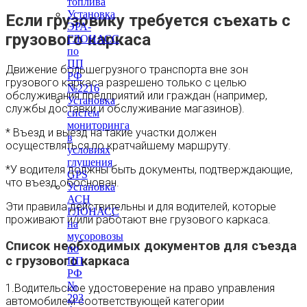
топлива
Установка
Если грузовику требуется съехать с
ЭРА-
грузового каркаса
ГЛОНАСС
по
ПП
Движение большегрузного транспорта вне зон
РФ
грузового каркаса разрешено только с целью
№2216
обслуживания предприятий или граждан (например,
Установка
службы доставки и обслуживание магазинов).
систем
мониторинга
* Въезд и выезд на такие участки должен
в
осуществляться по кратчайшему маршруту.
условиях
глушения
*У водителя должны быть документы, подтверждающие,
GPS
что въезд обоснован.
Установка
АСН
Эти правила действительны и для водителей, которые
ГЛОНАСС
проживают и/или работают вне грузового каркаса.
на
мусоровозы
Список необходимых документов для съезда
по
с грузового каркаса
ПП
РФ
№
1.Водительское удостоверение на право управления
293
автомобилем соответствующей категории