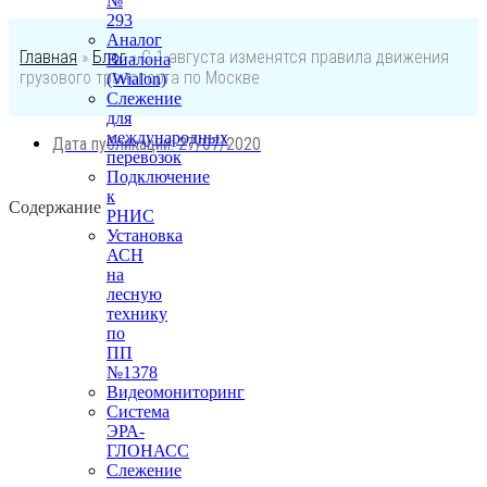
№
293
Аналог
Главная
»
Блог
»
С 1 августа изменятся правила движения
Виалона
грузового транспорта по Москве
(Wialon)
Слежение
для
международных
Дата публикации:
27/07/2020
перевозок
Подключение
к
Содержание
РНИС
Установка
АСН
на
лесную
технику
по
ПП
№1378
Видеомониторинг
Система
ЭРА-
ГЛОНАСС
Слежение