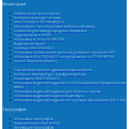
Мониторинг
Слежение за транспортом
Контроль расхода топлива
ЭРА-ГЛОНАСС ПП РФ №2216
Мониторинг при отсутствии мобильной связи
Слежение для международных перевозок
Подключение к РНИС
Установка АСН по ПП №1378
Видеомониторинг
Система ЭРА-ГЛОНАСС
Установка систем мониторинга в условиях глушения GPS
Установка АСН ГЛОНАСС на мусоровозы по ПП РФ № 293
Аналог Виалона (Wialon)
Оценка безопасности движения автомобиля
Контроль температуры в рефрижераторе
Установить ЭРА ГЛОНАСС
Установка видеонаблюдения по Постановлению Правительства
№969
Установка видеонаблюдения для опасных грузов
Установка видеонаблюдения в автобусы
Установка видеонаблюдения на грузовые автомобили (N2 и N3)
Тахография
Установка тахографов
Замена блока СКЗИ (НКМ)
Активация тахографов