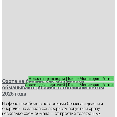
Новости транспорта | Блог «МониторингАвто»
Охота на бензин: как мошенники
Советы для водителей | Блог «МониторингАвто»
обманывают россиян с топливом летом
2026 года
На фоне перебоев с поставками бензина и дизеля и
очередей на заправках аферисты запустили сразу
несколько схем обмана — от простых телефонных