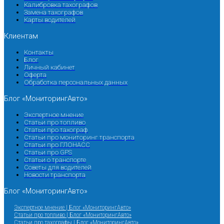
Калибровка тахографов
Замена тахографов
Карты водителей
Клиентам
Контакты
Блог
Личный кабинет
Оферта
Обработка персональных данных
Блог «МониторингАвто»
Экспертное мнение
Статьи про топливо
Статьи про тахограф
Статьи про мониторинг транспорта
Статьи про ГЛОНАСС
Статьи про GPS
Статьи о транспорте
Советы для водителей
Новости транспорта
Блог «МониторингАвто»
Экспертное мнение | Блог «МониторингАвто»
Статьи про топливо | Блог «МониторингАвто»
Статьи про тахографы | Блог «МониторингАвто»