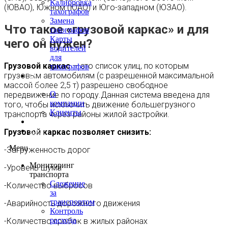
Калибровка
(ЮВАО), Южном (ЮАО) и Юго-западном (ЮЗАО).
тахографов
Замена
Что такое «грузовой каркас» и для
тахографов
Карты
чего он нужен?
водителей
для
Грузовой каркас
— это список улиц, по которым
тахографов
грузовым автомобилям (с разрешенной максимальной
О
массой более 2,5 т) разрешено свободное
нас
О
передвижение по городу.Данная система введена для
компании
того, чтобы исключить движение большегрузного
Клиенты
транспорта через районы жилой застройки.
Контакты
Блог
Грузовой каркас позволяет снизить:
Menu
-Загруженность дорог
Мониторинг
-Уровень шума
транспорта
Слежение
-Количество выбросов
за
транспортом
-Аварийность дорожного движения
Контроль
расхода
-Количество пробок в жилых районах