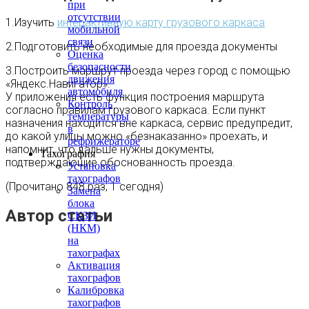
при
отсутствии
1.Изучить
интерактивную карту грузового каркаса
мобильной
связи
2.Подготовить необходимые для проезда документы
Оценка
безопасности
3.Построить маршрут проезда через город с помощью
движения
«Яндекс.Навигатор».
автомобиля
У приложения есть функция построения маршрута
Контроль
согласно правилам грузового каркаса. Если пункт
температуры
назначения находится вне каркаса, сервис предупредит,
в
до какой улицы можно «безнаказанно» проехать, и
рефрижераторе
напомнит, что дальше нужны документы,
Тахография
подтверждающие обоснованность проезда.
Установка
тахографов
(Прочитано 848 раз, 1 сегодня)
Замена
блока
Автор статьи
СКЗИ
(НКМ)
на
тахографах
Активация
тахографов
Калибровка
тахографов