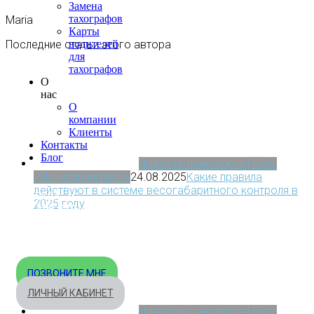
Замена
тахографов
Maria
Карты
водителей
Последние статьи этого автора
для
тахографов
О
нас
О
компании
Клиенты
Контакты
Блог
Новости транспорта | Блог
«МониторингАвто»
24.08.2025
Какие правила
действуют в системе весогабаритного контроля в
МОСКВА
2025 году
+7 495 540-40-84
БЕСПЛАТНО ПО РОССИИ
8 800 333-32-89
ПОЗВОНИТЕ МНЕ
ЛИЧНЫЙ КАБИНЕТ
Новости транспорта | Блог