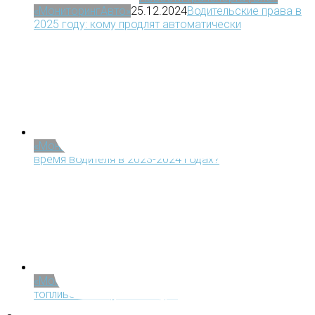
«МониторингАвто»
25.12.2024
Водительские права в
2025 году: кому продлят автоматически
Статьи про тахографы | Блог
«МониторингАвто»
03.11.2023
Как считать рабочее
время водителя в 2023-2024 годах?
Новости транспорта | Блог
«МониторингАвто»
24.10.2023
Подорожает ли
топливо к концу 2023 года?