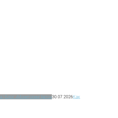
а | Блог «МониторингАвто»
30.07.2026
Как