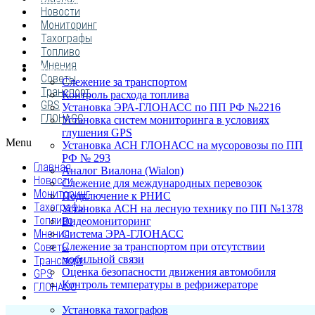
ПОСТАВЩИКОВ
Новости
Мониторинг
Тахографы
Топливо
Мнения
Мониторинг транспорта
Советы
Слежение за транспортом
Транспорт
Контроль расхода топлива
GPS
Установка ЭРА-ГЛОНАСС по ПП РФ №2216
ГЛОНАСС
Установка систем мониторинга в условиях
глушения GPS
Menu
Установка АСН ГЛОНАСС на мусоровозы по ПП
РФ № 293
Главная
Аналог Виалона (Wialon)
Новости
Слежение для международных перевозок
Мониторинг
Подключение к РНИС
Тахографы
Установка АСН на лесную технику по ПП №1378
Топливо
Видеомониторинг
Мнения
Система ЭРА-ГЛОНАСС
Советы
Слежение за транспортом при отсутствии
мобильной связи
Транспорт
Оценка безопасности движения автомобиля
GPS
Контроль температуры в рефрижераторе
ГЛОНАСС
Тахография
Установка тахографов