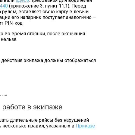
азывали
здесь
. Требования для водителей
440
(приложение 3, пункт 11.1). Перед
 рулем, вставляет свою карту в левый
ации его напарник поступает аналогично —
т PIN-код.
о во время стоянки, после окончания
нельзя.
ы, действия экипажа должны отображаться
С, выводится пиктограмма в виде
изображается перечеркнутый
ти.
 работе в экипаже
шать длительные рейсы без нарушений
ь несколько правил, указанных в
Приказе