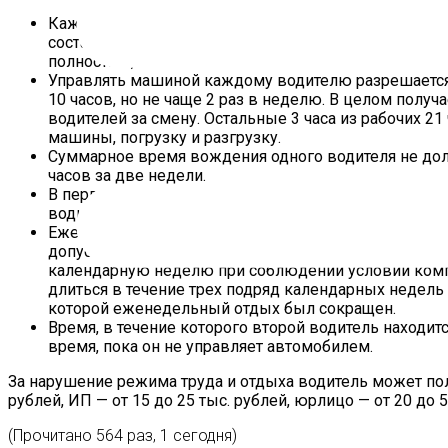
Каждый шофер должен отдыхать не менее 9 часов 
составляет 30 часов рейса. Эти 9 часов отдыха во
полностью, пока машина на стоянке.
Управлять машиной каждому водителю разрешается 
10 часов, но не чаще 2 раз в неделю. В целом получа
водителей за смену. Остальные 3 часа из рабочих 21
машины, погрузку и разгрузку.
Суммарное время вождения одного водителя не до
часов за две недели.
В первые 4,5 часа смены делается специальный пер
водители могут поменяться местами.
Еженедельный отдых обычно составляет не менее 45
допускается сокращение еженедельного отдыха до 
календарную неделю при соблюдении условий ком
длиться в течение трех подряд календарных недель
которой еженедельный отдых был сокращен.
Время, в течение которого второй водитель находит
время, пока он не управляет автомобилем.
За нарушение режима труда и отдыха водитель может по
рублей, ИП — от 15 до 25 тыс. рублей, юрлицо — от 20 до 5
(Прочитано 564 раз, 1 сегодня)