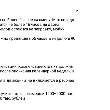
за ежедневный период, который
дители должны расходовать одновременно и
не более 9 часов за смену. Можно и до
ется не более 18 часов на двоих
 часов остаются на заправку, мойку
лжно превышать 56 часов в неделю и 90
ерыв не менее 45 мин. В это время
 часов. Но при работе экипажа
значения не менее 24 часов в каждую
пенсации. Компенсация отдыха должна
 после окончания календарной недели, в
ся в движении, не включается в рабочее
лучить штраф размером 1500–2000 тыс.
0 тыс. рублей.