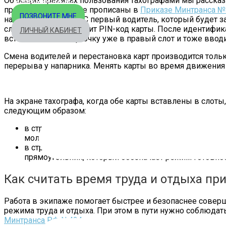
Об общих правилах пользования тахографами мы расск
при работе в экипаже прописаны в
Приказе Минтранса №
ПОЗВОНИТЕ МНЕ
началом движения ТС первый водитель, который будет за
слот тахографа и вводит PIN-код карты. После идентифик
ЛИЧНЫЙ КАБИНЕТ
вставляет свою карточку уже в правый слот и тоже вводи
Смена водителей и перестановка карт производится тольк
перерыва у напарника. Менять карты во время движения 
На экране тахографа, когда обе карты вставлены в слот
следующим образом:
в строке первого водителя, занятого управлением Т
молоточков;
в строке второго шофера, не занятого вождением, 
прямоугольник, который обозначает режим готовнос
Как считать время труда и отдыха при
Работа в экипаже помогает быстрее и безопаснее совер
режима труда и отдыха. При этом в пути нужно соблюдат
Минтранса РФ N 424
.