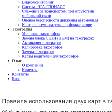
Видеомониторинг
Система ЭРА-ГЛОНАСС
Слежение за транспортом при отсутствии
мобильной связи
Оценка безопасности движения автомобиля
Контроль температуры в рефрижераторе
Тахография
Установка тахографов
Замена блока СКЗИ (НКМ) на тахографах
Активация тахографов
Калибровка тахографов
Замена тахографов
Карты водителей для тахографов
О нас
О компании
Клиенты
Контакты
Блог
МОСКВА
+7 495 540-40-84
Правила использования двух карт в 
БЕСПЛАТНО ПО РОССИИ
8 800 333-32-89