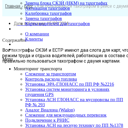
Замена блока СКЗИ (НКМ) на тахографах
Главная
»
Блог
»
Как пользоваться тахографом в рейсе с двум
Активация тахографов
Калибровка тахографов
Замена тахографов
Дата публикации:
15/09/2024
Карты водителей для тахографов
О нас
О компании
Клиенты
Содержание
Контакты
Блог
Все тахографы СКЗИ и ЕСТР имеют два слота для карт, ч
режим труда и отдыха водителей, работающих в составе 
Menu
правильно пользоваться тахографом с двумя картами.
Мониторинг транспорта
Слежение за транспортом
Контроль расхода топлива
Установка ЭРА-ГЛОНАСС по ПП РФ №2216
Установка систем мониторинга в условиях
глушения GPS
Установка АСН ГЛОНАСС на мусоровозы по ПП
РФ № 293
Аналог Виалона (Wialon)
Слежение для международных перевозок
Подключение к РНИС
Установка АСН на лесную технику по ПП №1378