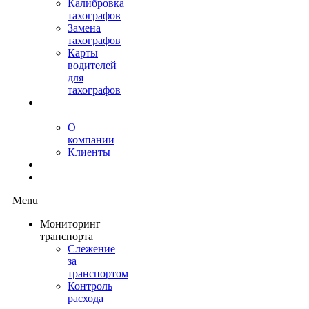
Калибровка
тахографов
Замена
тахографов
Карты
водителей
для
тахографов
О
нас
О
компании
Клиенты
Контакты
Блог
Menu
Мониторинг
транспорта
Слежение
за
транспортом
Контроль
расхода