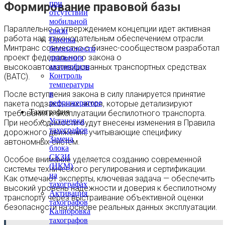
при
Формирование правовой базы
отсутствии
мобильной
Параллельно с утверждением концепции идет активная
связи
работа над законодательным обеспечением отрасли.
Оценка
Минтранс совместно с бизнес-сообществом разработал
безопасности
проект федерального закона о
движения
высокоавтоматизированных транспортных средствах
автомобиля
Контроль
(ВАТС).
температуры
После вступления закона в силу планируется принятие
в
рефрижераторе
пакета подзаконных актов, которые детализируют
Тахография
требования к эксплуатации беспилотного транспорта.
Установка
При необходимости будут внесены изменения в Правила
тахографов
дорожного движения, учитывающие специфику
Замена
автономных систем.
блока
СКЗИ
Особое внимание уделяется созданию современной
(НКМ)
системы технического регулирования и сертификации.
на
Как отмечают эксперты, ключевая задача — обеспечить
тахографах
высокий уровень надежности и доверия к беспилотному
Активация
транспорту через выстраивание объективной оценки
тахографов
безопасности на основе реальных данных эксплуатации.
Калибровка
тахографов