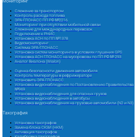
Мониторинг
Слежение за транспортом
Контроль расхода топлива
ЭРА-ГЛОНАСС ПП РФ №2216
Мониторинг при отсутствии мобильной связи
Слежение для международных перевозок
Подключение к РНИС
Установка АСН по ПП №1378
Видеомониторинг
Система ЭРА-ГЛОНАСС
Установка систем мониторинга в условиях глушения GPS
Установка АСН ГЛОНАСС на мусоровозы по ПП РФ № 293
Аналог Виалона (Wialon)
Оценка безопасности движения автомобиля
Контроль температуры в рефрижераторе
Установить ЭРА ГЛОНАСС
Установка видеонаблюдения по Постановлению Правительства
№969
Установка видеонаблюдения для опасных грузов
Установка видеонаблюдения в автобусы
Установка видеонаблюдения на грузовые автомобили (N2 и N3)
Тахография
Установка тахографов
Замена блока СКЗИ (НКМ)
Активация тахографов
Калибровка тахографов