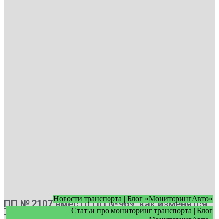
Новости транспорта | Блог «МониторингАвто»
ПП № 2107 вместо ПП №969: как изменятся
Статьи про мониторинг транспорта | Блог
требования к видеонаблюдению с 1