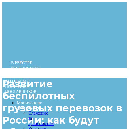
Перейти
к
содержимому
В РЕЕСТРЕ
РОССИЙСКОГО
ПО
Развитие
РАБОТАЕМ С
ПОРТАЛОМ
ПОСТАВЩИКОВ
беспилотных
Мониторинг
грузовых перевозок в
транспорта
Слежение
России: как будут
за
транспортом
Контроль