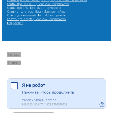
Статьи про мониторинг транспорта | Блог «МониторингАвто»
Статьи про ГЛОНАСС | Блог «МониторингАвто»
Статьи про GPS | Блог «МониторингАвто»
Статьи о транспорте | Блог «МониторингАвто»
Советы для водителей | Блог «МониторингАвто»
Новости транспорта | Блог «МониторингАвто»
Без рубрики
Запрос звонка
Я согласен на обработку данных