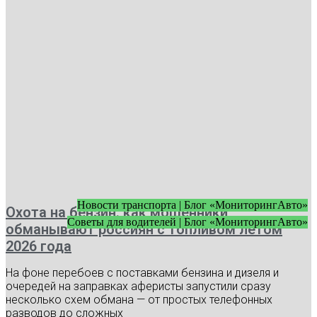
Новости транспорта | Блог «МониторингАвто»
Охота на бензин: как мошенники
Советы для водителей | Блог «МониторингАвто»
обманывают россиян с топливом летом
2026 года
На фоне перебоев с поставками бензина и дизеля и
очередей на заправках аферисты запустили сразу
несколько схем обмана — от простых телефонных
разводов до сложных