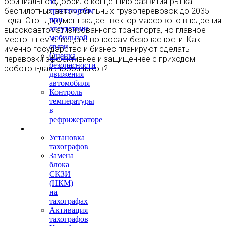
официально одобрило концепцию развития рынка
за
беспилотных автомобильных грузоперевозок до 2035
транспортом
при
года. Этот документ задает вектор массового внедрения
отсутствии
высокоавтоматизированного транспорта, но главное
мобильной
место в нем отведено вопросам безопасности. Как
связи
именно государство и бизнес планируют сделать
Оценка
перевозки эффективнее и защищеннее с приходом
безопасности
роботов-дальнобойщиков?
движения
автомобиля
Контроль
температуры
в
рефрижераторе
Тахография
Установка
тахографов
Замена
блока
СКЗИ
(НКМ)
на
тахографах
Активация
тахографов