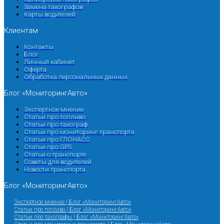
Замена тахографов
Карты водителей
Клиентам
Контакты
Блог
Личный кабинет
Оферта
Обработка персональных данных
Блог «МониторингАвто»
Экспертное мнение
Статьи про топливо
Статьи про тахограф
Статьи про мониторинг транспорта
Статьи про ГЛОНАСС
Статьи про GPS
Статьи о транспорте
Советы для водителей
Новости транспорта
Блог «МониторингАвто»
Экспертное мнение | Блог «МониторингАвто»
Статьи про топливо | Блог «МониторингАвто»
Статьи про тахографы | Блог «МониторингАвто»