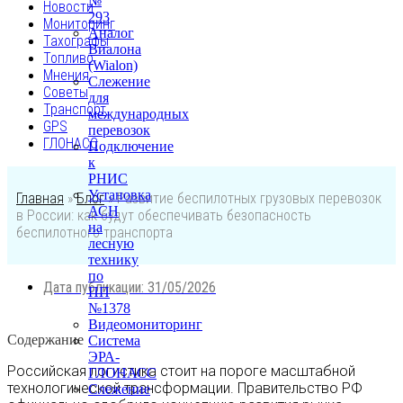
№
Новости
293
Мониторинг
Аналог
Тахографы
Виалона
Топливо
(Wialon)
Мнения
Слежение
Советы
для
Транспорт
международных
GPS
перевозок
ГЛОНАСС
Подключение
к
РНИС
Установка
Главная
»
Блог
»
Развитие беспилотных грузовых перевозок
АСН
в России: как будут обеспечивать безопасность
на
беспилотного транспорта
лесную
технику
по
Дата публикации:
31/05/2026
ПП
№1378
Видеомониторинг
Содержание
Система
ЭРА-
Российская логистика стоит на пороге масштабной
ГЛОНАСС
технологической трансформации. Правительство РФ
Слежение