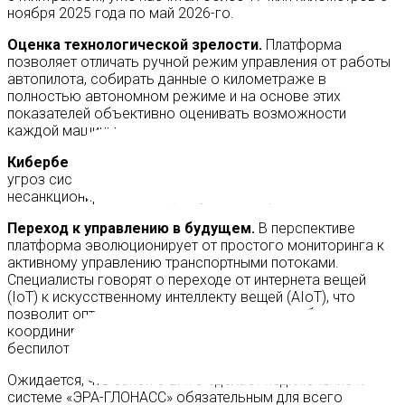
ноября 2025 года по май 2026-го.
Оценка технологической зрелости.
Платформа
позволяет отличать ручной режим управления от работы
автопилота, собирать данные о километраже в
полностью автономном режиме и на основе этих
показателей объективно оценивать возможности
каждой машины.
Кибербезопасность.
В условиях растущих цифровых
угроз система обеспечивает защиту от
несанкционированного доступа и кибератак.
Переход к управлению в будущем.
В перспективе
платформа эволюционирует от простого мониторинга к
активному управлению транспортными потоками.
Специалисты говорят о переходе от интернета вещей
(IoT) к искусственному интеллекту вещей (AIoT), что
позволит оптимально маршрутизировать роботов и
координировать работу воздушных, наземных и водных
беспилотников.
Ожидается, что закон о ВАТС сделает подключение к
системе «ЭРА-ГЛОНАСС» обязательным для всего