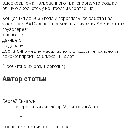
высокоавтоматизированного транспорта, что создаст
единую экосистему контроля и управления.
Концепция до 2035 года и параллельная работа над
законом о ВАТС задают рамки для развития беспилотных
грузоперевозок. Система «ЭРА-ГЛОНАСС» уже работает
как платформа идентификации и мониторинга, собирая
данные о работе автономных грузовиков на
федеральных трассах. Насколько эти меры окажутся
достаточными для масштабного внедрения технологий,
покажет практика ближайших лет.
(Прочитано 32 раз, 1 сегодня)
Автор статьи
Сергей Скнарин
Генеральный директор МониторингАвто
Последние статьи этого автора