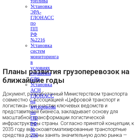
топлива
Установка
ЭРА-
ГЛОНАСС
по
ПП
РФ
№2216
Установка
систем
мониторинга
в
условиях
Планы развития грузоперевозок на
глушения
ближайшие годы
GPS
Установка
АСН
Документ, разработанный Министерством транспорта
ГЛОНАСС
совместно с Ассоциацией «Цифровой транспорт и
на
логистика» при участии ключевых ведомств и
мусоровозы
представителей бизнеса, закладывает основу для
по
масштабной трансформации логистической
ПП
инфраструктуры страны. Согласно принятой концепции, к
РФ
2035 году высокоавтоматизированные транспортные
№
средства должны занять значительную долю рынка —
293