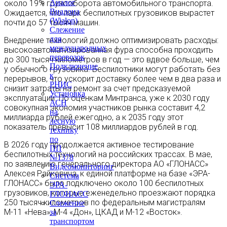
Аналог
около 19% грузооборота автомобильного транспорта.
Виалона
Ожидается, что парк беспилотных грузовиков вырастет
(Wialon)
почти до 57 тысяч машин.
Слежение
для
Внедрение технологий должно оптимизировать расходы:
международных
высокоавтоматизированная фура способна проходить
перевозок
до 300 тысяч километров в год — это вдвое больше, чем
Подключение
у обычного грузовика. Беспилотники могут работать без
к
перерывов, что ускорит доставку более чем в два раза и
РНИС
снизит затраты на ремонт за счет предсказуемой
Установка
эксплуатации. По оценкам Минтранса, уже к 2030 году
АСН
совокупная экономия участников рынка составит 4,2
на
миллиарда рублей ежегодно, а к 2035 году этот
лесную
показатель превысит 108 миллиардов рублей в год.
технику
по
В 2026 году продолжается активное тестирование
ПП
беспилотных технологий на российских трассах. В мае,
№1378
по заявлению генерального директора АО «ГЛОНАСС»
Видеомониторинг
Алексея Райкевича, к единой платформе на базе «ЭРА-
Система
ГЛОНАСС» было подключено около 100 беспилотных
ЭРА-
грузовиков, которые еженедельно проезжают порядка
ГЛОНАСС
250 тысяч километров по федеральным магистралям
Слежение
М-11 «Нева», М-4 «Дон», ЦКАД и М-12 «Восток».
за
транспортом