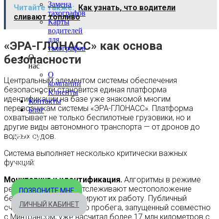
Замена
Читайте также:
Как узнать, что водители
тахографов
сливают топливо
Карты
водителей
для
«ЭРА-ГЛОНАСС» как основа
тахографов
безопасности
О
нас
О
Центральным элементом системы обеспечения
компании
безопасности становится единая платформа
Клиенты
идентификации на базе уже знакомой многим
Контакты
перевозчикам системы «ЭРА-ГЛОНАСС». Платформа
Блог
охватывает не только беспилотные грузовики, но и
другие виды автономного транспорта — от дронов до
водных судов.
МОСКВА
+7 495 540-40-84
Система выполняет несколько критически важных
функций:
БЕСПЛАТНО ПО РОССИИ
8 800 333-32-89
Мониторинг и идентификация.
Алгоритмы в режиме
реального времени отслеживают местоположение
ПОЗВОНИТЕ МНЕ
беспилотников и фиксируют их работу. Публичный
ЛИЧНЫЙ КАБИНЕТ
счетчик безаварийного пробега, запущенный совместно
с Минтрансом, уже насчитал более 17 млн километров с