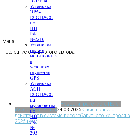
топлива
Установка
ЭРА-
ГЛОНАСС
по
ПП
РФ
№2216
Maria
Установка
систем
Последние статьи этого автора
мониторинга
в
условиях
глушения
GPS
Установка
АСН
ГЛОНАСС
на
Новости транспорта | Блог
мусоровозы
«МониторингАвто»
24.08.2025
Какие правила
по
действуют в системе весогабаритного контроля в
ПП
2025 году
РФ
№
293