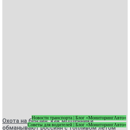
Новости транспорта | Блог «МониторингАвто»
Охота на бензин: как мошенники
Советы для водителей | Блог «МониторингАвто»
обманывают россиян с топливом летом