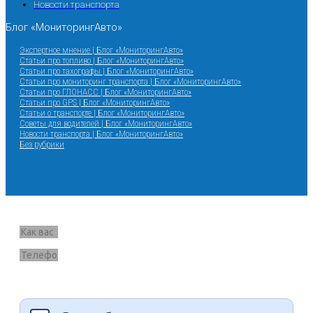
Новости транспорта
Блог «МониторингАвто»
Экспертное мнение | Блог «МониторингАвто»
Статьи про топливо | Блог «МониторингАвто»
Статьи про тахографы | Блог «МониторингАвто»
Статьи про мониторинг транспорта | Блог «МониторингАвто»
Статьи про ГЛОНАСС | Блог «МониторингАвто»
Статьи про GPS | Блог «МониторингАвто»
Статьи о транспорте | Блог «МониторингАвто»
Советы для водителей | Блог «МониторингАвто»
Новости транспорта | Блог «МониторингАвто»
Без рубрики
Запрос звонка
Я согласен на обработку данных