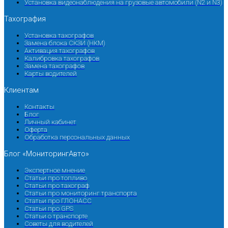
Установка видеонаблюдения на грузовые автомобили (N2 и N3)
Тахография
Установка тахографов
Замена блока СКЗИ (НКМ)
Активация тахографов
Калибровка тахографов
Замена тахографов
Карты водителей
Клиентам
Контакты
Блог
Личный кабинет
Оферта
Обработка персональных данных
Блог «МониторингАвто»
Экспертное мнение
Статьи про топливо
Статьи про тахограф
Статьи про мониторинг транспорта
Статьи про ГЛОНАСС
Статьи про GPS
Статьи о транспорте
Советы для водителей