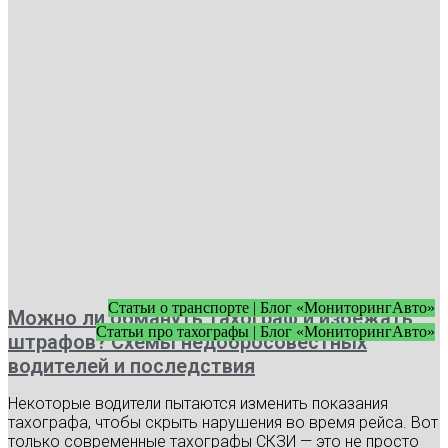
Статьи о транспорте | Блог «МониторингАвто»
Можно ли обмануть тахограф и избежать
Статьи про тахографы | Блог «МониторингАвто»
штрафов? Схемы недобросовестных
водителей и последствия
Некоторые водители пытаются изменить показания
тахографа, чтобы скрыть нарушения во время рейса. Вот
только современные тахографы СКЗИ — это не просто