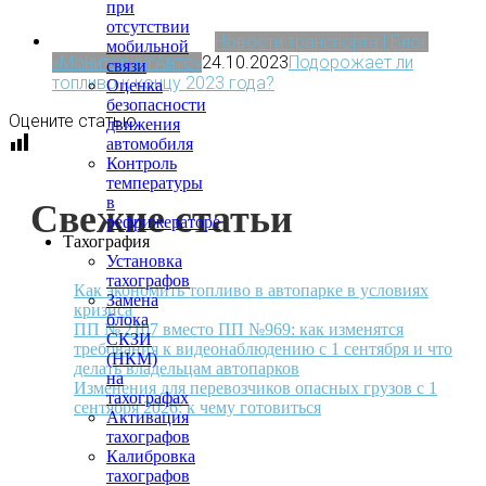
при
отсутствии
Новости транспорта | Блог
мобильной
«МониторингАвто»
24.10.2023
Подорожает ли
связи
топливо к концу 2023 года?
Оценка
безопасности
Оцените статью
движения
автомобиля
Контроль
температуры
в
Свежие статьи
рефрижераторе
Тахография
Установка
тахографов
Как экономить топливо в автопарке в условиях
Замена
кризиса
блока
ПП № 2107 вместо ПП №969: как изменятся
СКЗИ
требования к видеонаблюдению с 1 сентября и что
(НКМ)
делать владельцам автопарков
на
Изменения для перевозчиков опасных грузов с 1
тахографах
сентября 2026: к чему готовиться
Активация
тахографов
Калибровка
тахографов