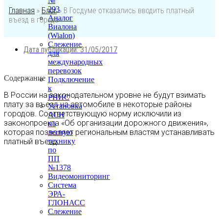
№
293
Главная
»
Блог
»
В Госдуме отказались вводить платный
Аналог
въезд в города
Виалона
(Wialon)
Слежение
Дата публикации:
31/05/2017
для
международных
перевозок
Содержание
Подключение
к
В России на законодательном уровне не будут взимать
РНИС
плату за въезд на автомобиле в некоторые районы
Установка
городов. Соответствующую норму исключили из
АСН
законопроекта «Об организации дорожного движения»,
на
которая позволяет региональным властям устанавливать
лесную
платный въезд.
технику
по
ПП
№1378
Видеомониторинг
Система
ЭРА-
ГЛОНАСС
Слежение