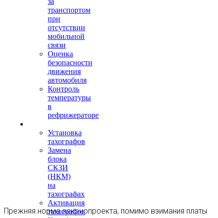
за
транспортом
при
отсутствии
мобильной
связи
Оценка
безопасности
движения
автомобиля
Контроль
температуры
в
рефрижераторе
Тахография
Установка
тахографов
Замена
блока
СКЗИ
(НКМ)
на
тахографах
Активация
Прежняя норма законопроекта, помимо взимания платы
тахографов