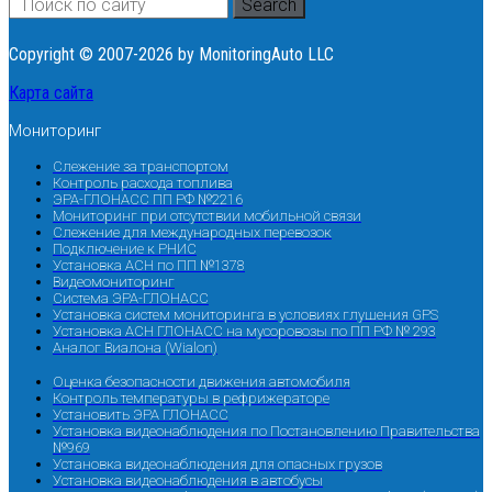
Search
Copyright © 2007-2026 by MonitoringAuto LLC
Карта сайта
Мониторинг
Слежение за транспортом
Контроль расхода топлива
ЭРА-ГЛОНАСС ПП РФ №2216
Мониторинг при отсутствии мобильной связи
Слежение для международных перевозок
Подключение к РНИС
Установка АСН по ПП №1378
Видеомониторинг
Система ЭРА-ГЛОНАСС
Установка систем мониторинга в условиях глушения GPS
Установка АСН ГЛОНАСС на мусоровозы по ПП РФ № 293
Аналог Виалона (Wialon)
Оценка безопасности движения автомобиля
Контроль температуры в рефрижераторе
Установить ЭРА ГЛОНАСС
Установка видеонаблюдения по Постановлению Правительства
№969
Установка видеонаблюдения для опасных грузов
Установка видеонаблюдения в автобусы