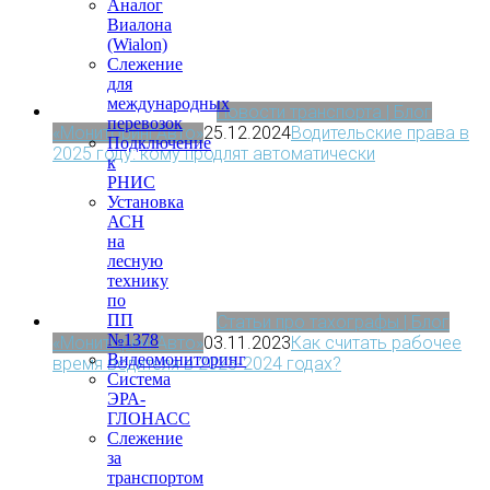
Аналог
Виалона
(Wialon)
Слежение
для
международных
Новости транспорта | Блог
перевозок
«МониторингАвто»
25.12.2024
Водительские права в
Подключение
2025 году: кому продлят автоматически
к
РНИС
Установка
АСН
на
лесную
технику
по
ПП
Статьи про тахографы | Блог
№1378
«МониторингАвто»
03.11.2023
Как считать рабочее
Видеомониторинг
время водителя в 2023-2024 годах?
Система
ЭРА-
ГЛОНАСС
Слежение
за
транспортом