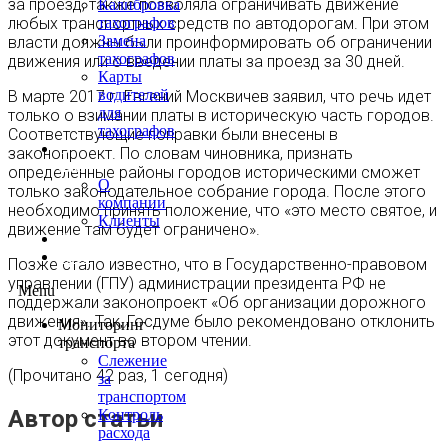
за проезд, также позволяла ограничивать движение
Калибровка
любых транспортных средств по автодорогам. При этом
тахографов
Замена
власти должны были проинформировать об ограничении
тахографов
движения или о введении платы за проезд за 30 дней.
Карты
водителей
В марте 2017 г. Евгений Москвичев заявил, что речь идет
для
только о взимании платы в историческую часть городов.
тахографов
Соответствующие поправки были внесены в
О
законопроект. По словам чиновника, признать
нас
определенные районы городов историческими сможет
О
только законодательное собрание города. После этого
компании
необходимо принять положение, что «это место святое, и
Клиенты
движение там будет ограничено».
Контакты
Блог
Позже стало известно, что в Государственно-правовом
управлении (ГПУ) администрации президента РФ не
Menu
поддержали законопроект «Об организации дорожного
движения». Так, Госдуме было рекомендовано отклонить
Мониторинг
этот документ во втором чтении.
транспорта
Слежение
(Прочитано 42 раз, 1 сегодня)
за
транспортом
Автор статьи
Контроль
расхода