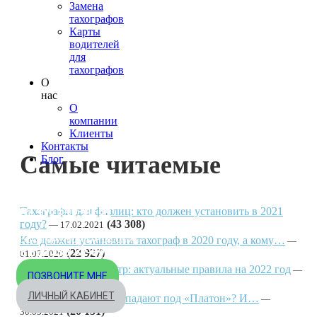
Замена
тахографов
Карты
водителей
для
тахографов
О
нас
О
компании
Клиенты
Контакты
Самые читаемые
Блог
МОСКВА
+7 495 540-40-84
Тахографы для физлиц: кто должен установить в 2021
году?
(43 308)
17.02.2021
БЕСПЛАТНО ПО РОССИИ
Кто должен установить тахограф в 2020 году, а кому…
8 800 333-32-89
(22 927)
01.07.2020
Как пройти техосмотр: актуальные правила на 2022 год
ПОЗВОНИТЕ МНЕ
(20 194)
31.05.2022
ЛИЧНЫЙ КАБИНЕТ
Какие автомобили попадают под «Платон»? И…
(20 151)
30.03.2021