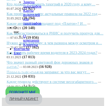
Замена
Кто должен установить тахограф в 2020 году, а кому…
тахографов
(22 927)
01.07.2020
Карты
Как пройти техосмотр: актуальные правила на 2022 год
водителей
(20 194)
31.05.2022
для
тахографов
Какие автомобили попадают под «Платон»? И…
О
(20 148)
30.03.2021
нас
Как зарегистрироваться в РНИС и получить пропуск для…
О
(19 056)
07.03.2021
компании
Нужно знать каждому: в чем разница между осмотром и…
Клиенты
(17 162)
21.12.2022
Контакты
Как считать рабочее время водителя в 2023-2024 годах?
Блог
(17 013)
03.11.2023
Что значит разный цветовой фон дорожных знаков и
МОСКВА
щитов?
(16 928)
03.08.2023
+7 495 540-40-84
Правила поведения на заправке: за что вас могут…
(16 031)
21.12.2022
БЕСПЛАТНО ПО РОССИИ
Какие правила действуют в системе весогабаритного…
8 800 333-32-89
(14 915)
24.08.2025
ПОЗВОНИТЕ МНЕ
ЛИЧНЫЙ КАБИНЕТ