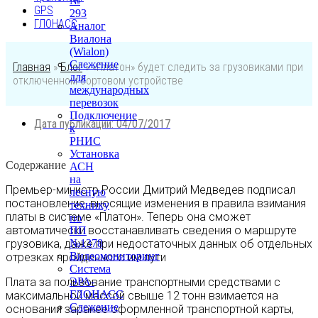
№
GPS
293
ГЛОНАСС
Аналог
Виалона
(Wialon)
Слежение
Главная
»
Блог
»
«Платон» будет следить за грузовиками при
для
отключенном бортовом устройстве
международных
перевозок
Подключение
Дата публикации:
04/07/2017
к
РНИС
Установка
Содержание
АСН
на
Премьер-министр России Дмитрий Медведев подписал
лесную
постановление, вносящие изменения в правила взимания
технику
платы в системе «Платон». Теперь она сможет
по
автоматически восстанавливать сведения о маршруте
ПП
грузовика, даже при недостаточных данных об отдельных
№1378
Видеомониторинг
отрезках пройденного им пути
Система
Плата за пользование транспортными средствами с
ЭРА-
ГЛОНАСС
максимальной массой свыше 12 тонн взимается на
Слежение
основании заранее оформленной транспортной карты,