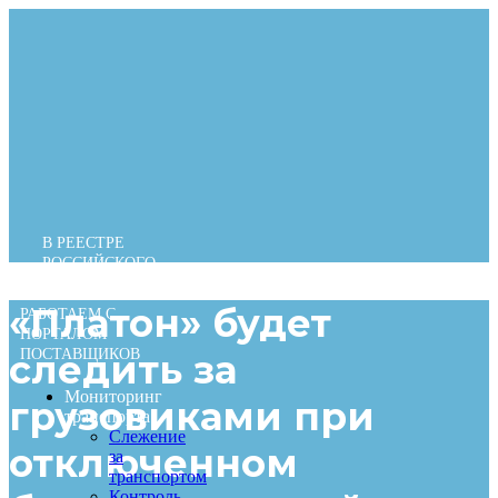
Перейти
к
содержимому
В РЕЕСТРЕ
РОССИЙСКОГО
ПО
«Платон» будет
РАБОТАЕМ С
ПОРТАЛОМ
ПОСТАВЩИКОВ
следить за
Мониторинг
грузовиками при
транспорта
Слежение
отключенном
за
транспортом
Контроль