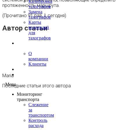
Калибровка
протяженность маршрута.
тахографов
Замена
(Прочитано 91 раз, 1 сегодня)
тахографов
Карты
Автор статьи
водителей
для
тахографов
О
нас
О
компании
Клиенты
Контакты
Блог
Maria
Menu
Последние статьи этого автора
Мониторинг
транспорта
Слежение
за
транспортом
Контроль
расхода