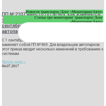
Новости транспорта | Блог «МониторингАвто»
ПП № 2107 вместо ПП №969: как изменятся
Статьи про мониторинг транспорта | Блог
требования к видеонаблюдению с 1
«МониторингАвто»
сентября и что делать владельцам
автопарков
С 1 сентября вступает в силу ПП № 2107, который
заменяет собой ПП № 969. Для владельцев автопарков
этот приказ вводит несколько изменений в требованиях к
системам
Читать далее »
04.07.2017