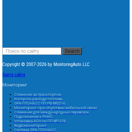
Search
Copyright © 2007-2026 by MonitoringAuto LLC
Карта сайта
Мониторинг
Слежение за транспортом
Контроль расхода топлива
ЭРА-ГЛОНАСС ПП РФ №2216
Мониторинг при отсутствии мобильной связи
Слежение для международных перевозок
Подключение к РНИС
Установка АСН по ПП №1378
Видеомониторинг
Система ЭРА-ГЛОНАСС