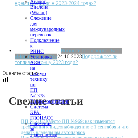
Аналог
время водителя в 2023-2024 годах?
Виалона
(Wialon)
Слежение
для
международных
перевозок
Подключение
к
Новости транспорта | Блог
РНИС
«МониторингАвто»
24.10.2023
Подорожает ли
Установка
топливо к концу 2023 года?
АСН
на
Оцените статью
лесную
технику
по
ПП
№1378
Свежие статьи
Видеомониторинг
Система
ЭРА-
ГЛОНАСС
ПП № 2107 вместо ПП №969: как изменятся
Слежение
требования к видеонаблюдению с 1 сентября и что
за
делать владельцам автопарков
транспортом
Изменения для перевозчиков опасных грузов с 1