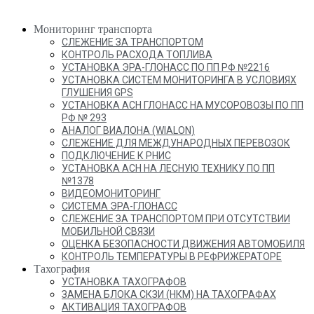
Мониторинг транспорта
СЛЕЖЕНИЕ ЗА ТРАНСПОРТОМ
КОНТРОЛЬ РАСХОДА ТОПЛИВА
УСТАНОВКА ЭРА-ГЛОНАСС ПО ПП РФ №2216
УСТАНОВКА СИСТЕМ МОНИТОРИНГА В УСЛОВИЯХ
ГЛУШЕНИЯ GPS
УСТАНОВКА АСН ГЛОНАСС НА МУСОРОВОЗЫ ПО ПП
РФ № 293
АНАЛОГ ВИАЛОНА (WIALON)
СЛЕЖЕНИЕ ДЛЯ МЕЖДУНАРОДНЫХ ПЕРЕВОЗОК
ПОДКЛЮЧЕНИЕ К РНИС
УСТАНОВКА АСН НА ЛЕСНУЮ ТЕХНИКУ ПО ПП
№1378
ВИДЕОМОНИТОРИНГ
СИСТЕМА ЭРА-ГЛОНАСС
СЛЕЖЕНИЕ ЗА ТРАНСПОРТОМ ПРИ ОТСУТСТВИИ
МОБИЛЬНОЙ СВЯЗИ
ОЦЕНКА БЕЗОПАСНОСТИ ДВИЖЕНИЯ АВТОМОБИЛЯ
КОНТРОЛЬ ТЕМПЕРАТУРЫ В РЕФРИЖЕРАТОРЕ
Тахография
УСТАНОВКА ТАХОГРАФОВ
ЗАМЕНА БЛОКА СКЗИ (НКМ) НА ТАХОГРАФАХ
АКТИВАЦИЯ ТАХОГРАФОВ