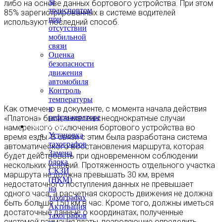
за
либо на основе данных бортового устройства. При этом
транспортом
85% зарегистрированных в системе водителей
при
используют последний способ.
отсутствии
мобильной
связи
Оценка
безопасности
движения
автомобиля
Контроль
температуры
Как отмечено в документе, с момента начала действия
в
рефрижераторе
«Платона» были выявлены неоднократные случаи
Тахография
намеренного отключения бортового устройства во
Установка
время езды. В связи с этим была разработана система
тахографов
автоматического восстановления маршрута, которая
Замена
будет действовать при одновременном соблюдении
блока
нескольких условий. Протяженность отдельного участка
СКЗИ
маршрута не должна превышать 30 км, время
(НКМ)
недостаточного поступления данных не превышает
на
одного часа, а расчетная скорость движения не должна
тахографах
быть больше 150 км в час. Кроме того, должны иметься
Активация
достаточные данные о координатах, полученные
тахографов
системой взимания платы, позволяющие определить