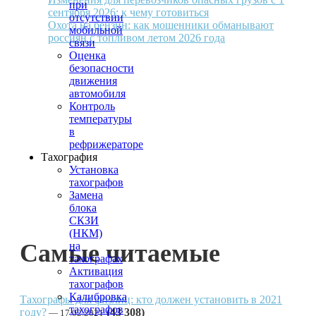
при
сентября 2026: к чему готовиться
отсутствии
Охота на бензин: как мошенники обманывают
мобильной
россиян с топливом летом 2026 года
связи
Оценка
безопасности
движения
автомобиля
Контроль
температуры
в
рефрижераторе
Тахография
Установка
тахографов
Замена
блока
СКЗИ
(НКМ)
Самые читаемые
на
тахографах
Активация
тахографов
Калибровка
Тахографы для физлиц: кто должен установить в 2021
тахографов
году?
(43 308)
17.02.2021