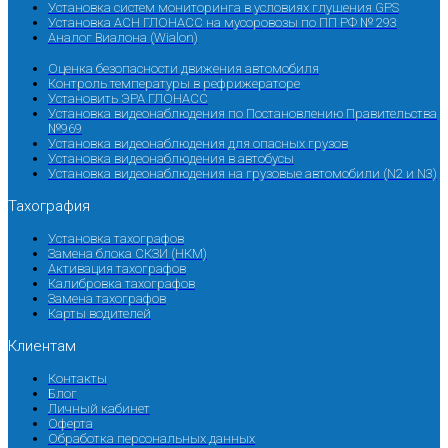
Установка систем мониторинга в условиях глушения GPS
Установка АСН ГЛОНАСС на мусоровозы по ПП РФ № 293
Аналог Виалона (Wialon)
Оценка безопасности движения автомобиля
Контроль температуры в рефрижераторе
Установить ЭРА ГЛОНАСС
Установка видеонаблюдения по Постановлению Правительства
№969
Установка видеонаблюдения для опасных грузов
Установка видеонаблюдения в автобусы
Установка видеонаблюдения на грузовые автомобили (N2 и N3)
Тахография
Установка тахографов
Замена блока СКЗИ (НКМ)
Активация тахографов
Калибровка тахографов
Замена тахографов
Карты водителей
Клиентам
Контакты
Блог
Личный кабинет
Оферта
Обработка персональных данных