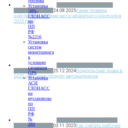
топлива
Новости транспорта | Блог
Установка
«МониторингАвто»
24.08.2025
Какие правила
ЭРА-
действуют в системе весогабаритного контроля в
ГЛОНАСС
2025 году
по
ПП
РФ
№2216
Установка
систем
мониторинга
в
условиях
Новости транспорта | Блог
глушения
«МониторингАвто»
25.12.2024
Водительские права в
GPS
2025 году: кому продлят автоматически
Установка
АСН
ГЛОНАСС
на
мусоровозы
по
ПП
РФ
№
Статьи про тахографы | Блог
293
«МониторингАвто»
03.11.2023
Как считать рабочее