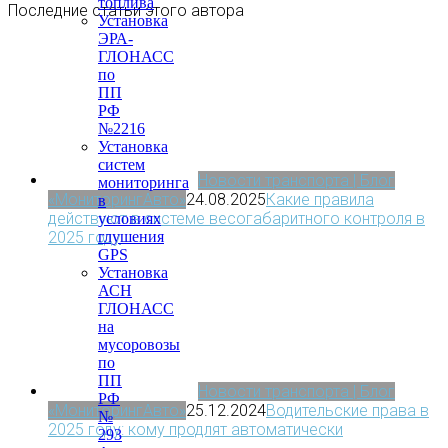
топлива
Последние статьи этого автора
Установка
ЭРА-
ГЛОНАСС
по
ПП
РФ
№2216
Установка
систем
Новости транспорта | Блог
мониторинга
«МониторингАвто»
24.08.2025
Какие правила
в
действуют в системе весогабаритного контроля в
условиях
2025 году
глушения
GPS
Установка
АСН
ГЛОНАСС
на
мусоровозы
по
ПП
Новости транспорта | Блог
РФ
«МониторингАвто»
25.12.2024
Водительские права в
№
2025 году: кому продлят автоматически
293