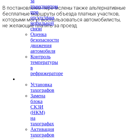
за
транспортом
В постановлении перечислены также альтернативные
при
бесплатные маршруты объезда платных участков,
отсутствии
которыми могут воспользоваться автомобилисты,
мобильной
не желающие платить за проезд.
связи
Оценка
безопасности
движения
автомобиля
Контроль
температуры
в
рефрижераторе
Тахография
Установка
тахографов
Замена
блока
СКЗИ
(НКМ)
на
тахографах
Активация
тахографов