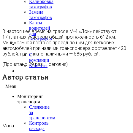
Калибровка
тахографов
Замена
тахографов
Карты
водителей
В настоящее время на трассе М-4 «Дон» действуют
для
17 платных участков общей протяженность 612 км.
тахографов
Минимальная плата за проезд по ним для легковых
О
автомобилей при наличии транспондера составляет 420
нас
рублей, при оплате наличными — 585 рублей.
О
компании
(Прочитано 29 раз, 1 сегодня)
Клиенты
Контакты
Автор статьи
Блог
Menu
Мониторинг
транспорта
Слежение
за
транспортом
Контроль
Maria
расхода