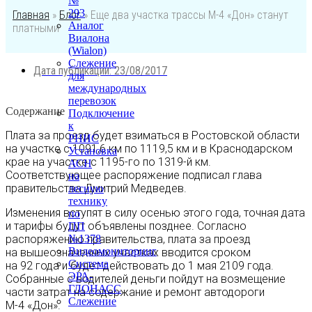
№
293
Главная
»
Блог
»
Еще два участка трассы М-4 «Дон» станут
Аналог
платными
Виалона
(Wialon)
Слежение
Дата публикации:
23/08/2017
для
международных
перевозок
Содержание
Подключение
к
Плата за проезд будет взиматься в Ростовской области
РНИС
на участке с 1091,6 км по 1119,5 км и в Краснодарском
Установка
крае на участке с 1195-го по 1319-й км.
АСН
Соответствующее распоряжение подписал глава
на
правительства Дмитрий Медведев.
лесную
технику
Изменения вступят в силу осенью этого года, точная дата
по
и тарифы будут объявлены позднее. Согласно
ПП
распоряжению правительства, плата за проезд
№1378
Видеомониторинг
на вышеозначенных участках вводится сроком
Система
на 92 года и будет действовать до 1 мая 2109 года.
ЭРА-
Собранные с водителей деньги пойдут на возмещение
ГЛОНАСС
части затрат на содержание и ремонт автодороги
Слежение
М-4 «Дон».