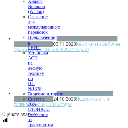
Аналог
Виалона
(Wialon)
Слежение
для
международных
перевозок
Подключение
Статьи про тахографы | Блог
к
«МониторингАвто»
03.11.2023
Как считать рабочее
РНИС
время водителя в 2023-2024 годах?
Установка
АСН
на
лесную
технику
по
ПП
№1378
Новости транспорта | Блог
Видеомониторинг
«МониторингАвто»
24.10.2023
Подорожает ли
Система
топливо к концу 2023 года?
ЭРА-
ГЛОНАСС
Оцените статью
Слежение
за
транспортом