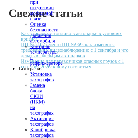
при
отсутствии
Свежие статьи
мобильной
связи
Оценка
безопасности
Как экономить топливо в автопарке в условиях
движения
кризиса
автомобиля
ПП № 2107 вместо ПП №969: как изменятся
Контроль
требования к видеонаблюдению с 1 сентября и что
температуры
делать владельцам автопарков
в
Изменения для перевозчиков опасных грузов с 1
рефрижераторе
сентября 2026: к чему готовиться
Тахография
Установка
тахографов
Замена
блока
СКЗИ
(НКМ)
на
тахографах
Активация
тахографов
Калибровка
тахографов