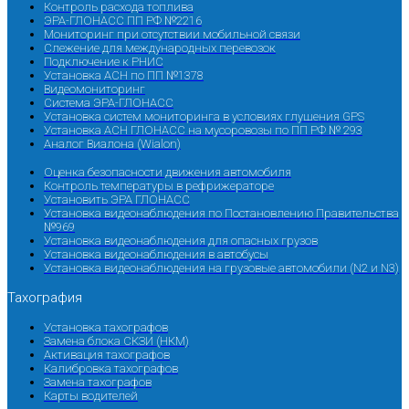
Контроль расхода топлива
ЭРА-ГЛОНАСС ПП РФ №2216
Мониторинг при отсутствии мобильной связи
Слежение для международных перевозок
Подключение к РНИС
Установка АСН по ПП №1378
Видеомониторинг
Система ЭРА-ГЛОНАСС
Установка систем мониторинга в условиях глушения GPS
Установка АСН ГЛОНАСС на мусоровозы по ПП РФ № 293
Аналог Виалона (Wialon)
Оценка безопасности движения автомобиля
Контроль температуры в рефрижераторе
Установить ЭРА ГЛОНАСС
Установка видеонаблюдения по Постановлению Правительства
№969
Установка видеонаблюдения для опасных грузов
Установка видеонаблюдения в автобусы
Установка видеонаблюдения на грузовые автомобили (N2 и N3)
Тахография
Установка тахографов
Замена блока СКЗИ (НКМ)
Активация тахографов
Калибровка тахографов
Замена тахографов
Карты водителей