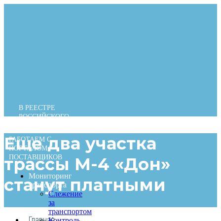
Перейти
к
содержимому
В РЕЕСТРЕ
РОССИЙСКОГО
ПО
Еще два участка
РАБОТАЕМ С
ПОРТАЛОМ
ПОСТАВЩИКОВ
трассы М-4 «Дон»
Мониторинг
станут платными
транспорта
Слежение
за
транспортом
Главная
Контроль