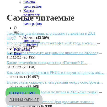
Замена
тахографов
Карты
Самые читаемые
водителей
для
тахографов
О
нас
Тахографы для физлиц: кто должен установить в 2021
О
году?
(43 309)
17.02.2021
компании
Кто должен установить тахограф в 2020 году, а кому…
Клиенты
(22 927)
01.07.2020
Контакты
Как пройти техосмотр: актуальные правила на 2022 год
Блог
(20 195)
31.05.2022
Какие автомобили попадают под «Платон»? И…
(20 158)
МОСКВА
30.03.2021
+7 495 540-40-84
Как зарегистрироваться в РНИС и получить пропуск для…
(19 057)
07.03.2021
БЕСПЛАТНО ПО РОССИИ
Нужно знать каждому: в чем разница между осмотром и…
8 800 333-32-89
(17 165)
21.12.2022
Как считать рабочее время водителя в 2023-2024 годах?
ПОЗВОНИТЕ МНЕ
(17 015)
03.11.2023
ЛИЧНЫЙ КАБИНЕТ
Что значит разный цветовой фон дорожных знаков и
щитов?
(16 939)
03.08.2023