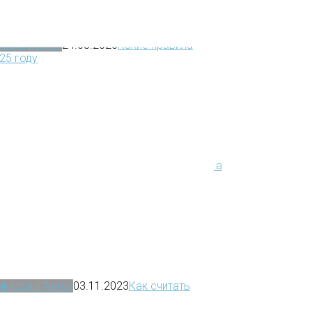
иторингАвто»
24.08.2025
Какие правила
25 году
иторингАвто»
25.12.2024
Водительские права
ониторингАвто»
03.11.2023
Как считать