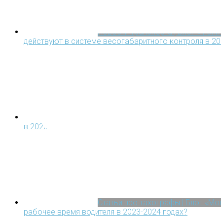
Новости транспорта | Блог «Мон
действуют в системе весогабаритного контроля в 20
Новости транспорта | Блог «Мон
в 2025 году: кому продлят автоматически
Статьи про тахографы | Блог «М
рабочее время водителя в 2023-2024 годах?