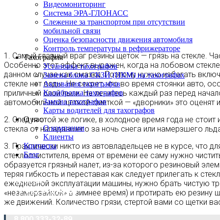
Видеомониторинг
Система ЭРА-ГЛОНАСС
Слежение за транспортом при отсутствии
мобильной связи
Оценка безопасности движения автомобиля
Контроль температуры в рефрижераторе
1. Самый главный враг резины щеток — грязь на стекле. Ча
Тахография
Особенно этот эффект выражен, когда на лобовом стекле 
Установка тахографов
данном случае как смазка. Поэтому нужно избегать включ
Замена блока СКЗИ (НКМ) на тахографах
стекле нет воды. Не секрет, что во время стоянки авто, о
Активация тахографов
приличный слой пыли. Не ленитесь каждый раз перед начал
Калибровка тахографов
Замена тахографов
автомобильной щеткой-сметкой — «дворники» это оценят 
Карты водителей для тахографов
2. Следуя этой же логике, в холодное время года не стоит
О нас
О компании
стекла от нападавшего за ночь снега или намерзшего льда
Клиенты
3. Практически никто из автовладельцев не в курсе, что д
Контакты
Блог
стеклоочистителя, время от времени ее саму нужно чистит
образуется грязный налет, из-за которого резиновый элеме
теряя гибкость и переставая как следует прилегать к стек
МОСКВА
ежедневной эксплуатации машины, нужно брать чистую тря
+7 495 540-40-84
«незамерзайкой» в зимнее время) и протирать ею резину щ
же движений. Количество грязи, стертой вами со щетки ва
БЕСПЛАТНО ПО РОССИИ
8 800 333-32-89