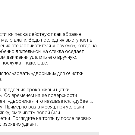
стички песка действуют как абразив.
мало влаги. Ведь последняя выступает в
ения стеклоочистителя «насухую», когда на
собенно длительной, на стекла оседает
ом движения удалить его вручную,
и послужат подольше.
 использовать «дворники» для очистки
.
ля продления срока жизни щетки
ь. Со временем на ее поверхности
нт «дворника», что называется, «дубеет»,
лу. Примерно раз в месяц, при условии
пку, смачивать водой (или
етки. Поглядите на тряпицу после первых
с изрядно удивит.