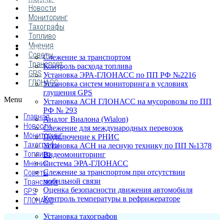
ПОСТАВЩИКОВ
Новости
Мониторинг
Тахографы
Топливо
Мнения
Мониторинг транспорта
Советы
Слежение за транспортом
Транспорт
Контроль расхода топлива
GPS
Установка ЭРА-ГЛОНАСС по ПП РФ №2216
ГЛОНАСС
Установка систем мониторинга в условиях
глушения GPS
Menu
Установка АСН ГЛОНАСС на мусоровозы по ПП
РФ № 293
Главная
Аналог Виалона (Wialon)
Новости
Слежение для международных перевозок
Мониторинг
Подключение к РНИС
Тахографы
Установка АСН на лесную технику по ПП №1378
Топливо
Видеомониторинг
Мнения
Система ЭРА-ГЛОНАСС
Советы
Слежение за транспортом при отсутствии
мобильной связи
Транспорт
Оценка безопасности движения автомобиля
GPS
Контроль температуры в рефрижераторе
ГЛОНАСС
Тахография
Установка тахографов