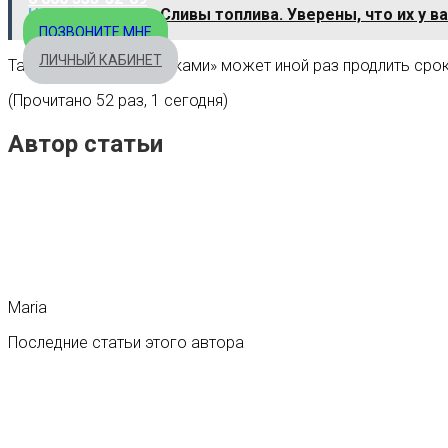
Читайте также:
Сливы топлива. Уверены, что их у в
ПОЗВОНИТЕ МНЕ
ЛИЧНЫЙ КАБИНЕТ
Такой уход за «дворниками» может иной раз продлить срок
(Прочитано 52 раз, 1 сегодня)
Автор статьи
Maria
Последние статьи этого автора