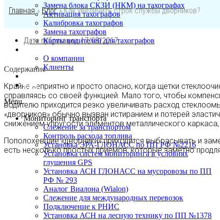
Замена блока СКЗИ (НКМ) на тахографах
Главная
»
Блог
»
Как увеличить строк службы дворников?
Активация тахографов
Калибровка тахографов
Замена тахографов
Дата публикации:
17/08/2017
Карты водителей для тахографов
О нас
О компании
Клиенты
Содержание
Контакты
Блог
Крайне неприятно и просто опасно, когда щетки стеклоочи
справляясь со своей функцией. Мало того, чтобы компенс
Menu
водителю приходится резко увеличивать расход стеклоом
«дворников» обычно вызван истиранием и потерей эластич
Мониторинг транспорта
снижением упругости элементов металлического каркаса,
Слежение за транспортом
Контроль расхода топлива
Пополохевшие «дворники» приходится выбрасывать и замен
Установка ЭРА-ГЛОНАСС по ПП РФ №2216
есть несколько простых приемов, которые заметно продл
Установка систем мониторинга в условиях
глушения GPS
Установка АСН ГЛОНАСС на мусоровозы по ПП
РФ № 293
Аналог Виалона (Wialon)
Слежение для международных перевозок
Подключение к РНИС
Установка АСН на лесную технику по ПП №1378