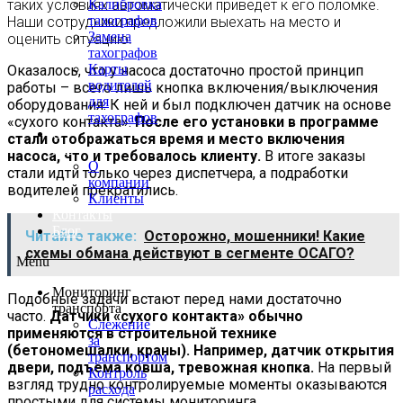
таких условиях автоматически приведет к его поломке.
Калибровка
тахографов
Наши сотрудники предложили выехать на место и
Замена
оценить ситуацию.
тахографов
Карты
Оказалось, что у насоса достаточно простой принцип
водителей
работы – всего лишь кнопка включения/выключения
для
оборудования. К ней и был подключен датчик на основе
тахографов
«сухого контакта».
После его установки в программе
О
стали отображаться время и место включения
нас
насоса, что и требовалось клиенту.
В итоге заказы
О
стали идти только через диспетчера, а подработки
компании
водителей прекратились.
Клиенты
Контакты
Блог
Читайте также:
Осторожно, мошенники! Какие
схемы обмана действуют в сегменте ОСАГО?
Menu
Мониторинг
Подобные задачи встают перед нами достаточно
транспорта
часто.
Датчики «сухого контакта» обычно
Слежение
применяются в строительной технике
за
(бетономешалки, краны). Например, датчик открытия
транспортом
двери, подъема ковша, тревожная кнопка.
На первый
Контроль
взгляд трудно контролируемые моменты оказываются
расхода
простыми для системы мониторинга.