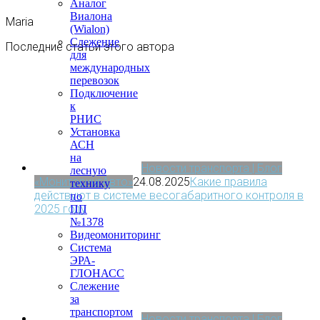
Аналог
Виалона
Maria
(Wialon)
Слежение
Последние статьи этого автора
для
международных
перевозок
Подключение
к
РНИС
Установка
АСН
на
Новости транспорта | Блог
лесную
«МониторингАвто»
24.08.2025
Какие правила
технику
действуют в системе весогабаритного контроля в
по
2025 году
ПП
№1378
Видеомониторинг
Система
ЭРА-
ГЛОНАСС
Слежение
за
транспортом
Новости транспорта | Блог