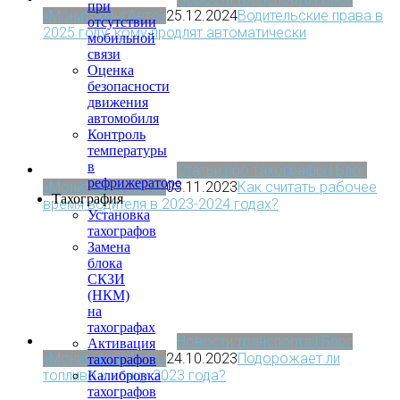
при
«МониторингАвто»
25.12.2024
Водительские права в
отсутствии
2025 году: кому продлят автоматически
мобильной
связи
Оценка
безопасности
движения
автомобиля
Контроль
температуры
в
Статьи про тахографы | Блог
рефрижераторе
«МониторингАвто»
03.11.2023
Как считать рабочее
Тахография
время водителя в 2023-2024 годах?
Установка
тахографов
Замена
блока
СКЗИ
(НКМ)
на
тахографах
Новости транспорта | Блог
Активация
«МониторингАвто»
24.10.2023
Подорожает ли
тахографов
топливо к концу 2023 года?
Калибровка
тахографов