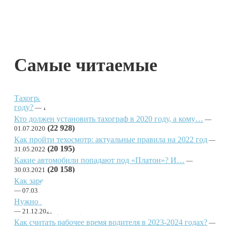
Самые читаемые
Тахографы для физлиц: кто должен установить в 2021
году?
(43 310)
17.02.2021
Кто должен установить тахограф в 2020 году, а кому…
(22 928)
01.07.2020
Как пройти техосмотр: актуальные правила на 2022 год
(20 195)
31.05.2022
Какие автомобили попадают под «Платон»? И…
(20 158)
30.03.2021
Как зарегистрироваться в РНИС и получить пропуск для…
(19 057)
07.03.2021
Нужно знать каждому: в чем разница между осмотром и…
(17 165)
21.12.2022
Как считать рабочее время водителя в 2023-2024 годах?