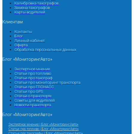
Калибровка тахографов
Замена тахографов
Карты водителей
Клиентам
Контакты
Блог
Личный кабинет
Оферта
Обработка персональных данных
Блог «МониторингАвто»
Экспертное мнение
Статьи про топливо
Статьи про тахограф
Статьи про мониторинг транспорта
Статьи про ГЛОНАСС
Статьи про GPS
Статьи о транспорте
Советы для водителей
Новости транспорта
Блог «МониторингАвто»
Экспертное мнение | Блог «МониторингАвто»
Статьи про топливо | Блог «МониторингАвто»
Статьи про тахографы | Блог «МониторингАвто»