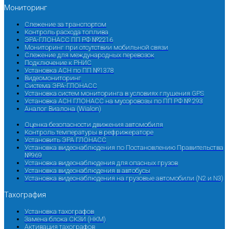
Мониторинг
Слежение за транспортом
Контроль расхода топлива
ЭРА-ГЛОНАСС ПП РФ №2216
Мониторинг при отсутствии мобильной связи
Слежение для международных перевозок
Подключение к РНИС
Установка АСН по ПП №1378
Видеомониторинг
Система ЭРА-ГЛОНАСС
Установка систем мониторинга в условиях глушения GPS
Установка АСН ГЛОНАСС на мусоровозы по ПП РФ № 293
Аналог Виалона (Wialon)
Оценка безопасности движения автомобиля
Контроль температуры в рефрижераторе
Установить ЭРА ГЛОНАСС
Установка видеонаблюдения по Постановлению Правительства
№969
Установка видеонаблюдения для опасных грузов
Установка видеонаблюдения в автобусы
Установка видеонаблюдения на грузовые автомобили (N2 и N3)
Тахография
Установка тахографов
Замена блока СКЗИ (НКМ)
Активация тахографов