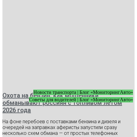
Новости транспорта | Блог «МониторингАвто»
Охота на бензин: как мошенники
Советы для водителей | Блог «МониторингАвто»
обманывают россиян с топливом летом
2026 года
На фоне перебоев с поставками бензина и дизеля и
очередей на заправках аферисты запустили сразу
несколько схем обмана — от простых телефонных