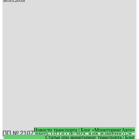
30.03.2018
Новости транспорта | Блог «МониторингАвто»
ПП № 2107 вместо ПП №969: как изменятся
Статьи про мониторинг транспорта | Блог