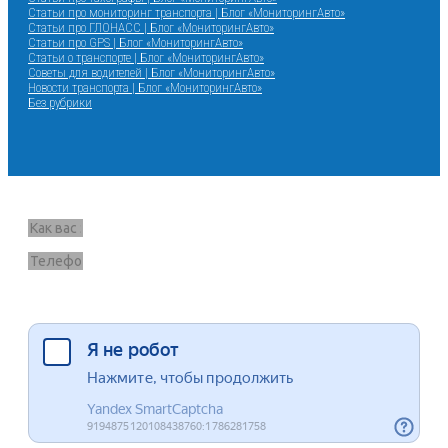
Статьи про мониторинг транспорта | Блог «МониторингАвто»
Статьи про ГЛОНАСС | Блог «МониторингАвто»
Статьи про GPS | Блог «МониторингАвто»
Статьи о транспорте | Блог «МониторингАвто»
Советы для водителей | Блог «МониторингАвто»
Новости транспорта | Блог «МониторингАвто»
Без рубрики
Запрос звонка
Я согласен на обработку данных