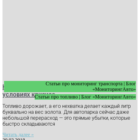
Статьи про мониторинг транспорта | Блог
Как экономить топливо в автопарке в
«МониторингАвто»
условиях кризиса
Статьи про топливо | Блог «МониторингАвто»
Топливо дорожает, а его нехватка делает каждый литр
буквально на вес золота. Для автопарка сейчас даже
небольшой перерасход — это прямые убытки, которые
быстро складываются
Читать далее »