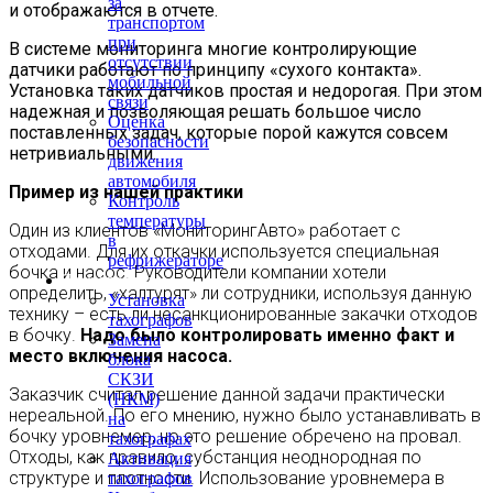
за
и отображаются в отчете.
транспортом
при
В системе мониторинга многие контролирующие
отсутствии
датчики работают по принципу «сухого контакта».
мобильной
Установка таких датчиков простая и недорогая. При этом
связи
надежная и позволяющая решать большое число
Оценка
поставленных задач, которые порой кажутся совсем
безопасности
нетривиальными.
движения
автомобиля
Пример из нашей практики
Контроль
температуры
Один из клиентов «МониторингАвто» работает с
в
отходами. Для их откачки используется специальная
рефрижераторе
бочка и насос. Руководители компании хотели
Тахография
определить, «халтурят» ли сотрудники, используя данную
Установка
технику – есть ли несанкционированные закачки отходов
тахографов
в бочку.
Надо было контролировать именно факт и
Замена
место включения насоса.
блока
СКЗИ
Заказчик считал решение данной задачи практически
(НКМ)
нереальной. По его мнению, нужно было устанавливать в
на
бочку уровнемер, но это решение обречено на провал.
тахографах
Отходы, как правило, субстанция неоднородная по
Активация
структуре и плотности. Использование уровнемера в
тахографов