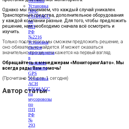
топлива
Установка
Однако мы понимаем, что каждый случай уникален.
ЭРА-
Транспортные средства, дополнительное оборудования
ГЛОНАСС
у каждой компании разные. Для того, чтобы предложить
по
решение, нам необходимо сначала всё осмотреть и
ПП
изучить.
РФ
№2216
Только после этого мы сможем предложить решение, а
Установка
оно обязательно найдется. И может оказаться
систем
значительно проще, чем кажется на первый взгляд.
мониторинга
в
Обращайтесь к менеджерам «МониторингАвто». Мы
условиях
всегда рады Вам помочь!
глушения
GPS
(Прочитано 568 раз, 1 сегодня)
Установка
АСН
ГЛОНАСС
Автор статьи
на
мусоровозы
по
ПП
РФ
№
293