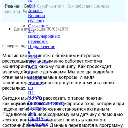
№
293
Главная
»
Блог
»
Сухой контакт. Как работает система
Аналог
мониторинга?
Виалона
(Wialon)
Слежение
Дата публикации:
30/03/2018
для
международных
перевозок
Содержание
Подключение
к
Многие наши клиенты с большим интересом
РНИС
расспрашивают, как именно работает система
Установка
мониторинга, по какому принципу. Как происходит
АСН
взаимодействие с датчиками. Мы всегда подробно
на
отвечаем на задаваемые вопросы. И видя
лесную
такой интерес, решили затронуть эту тему и в наших
технику
по
рассылках.
ПП
Сегодня мы хотим рассказать о таком понятии,
№1378
Видеомониторинг
как
«сухой контакт»
— это цифровой вход, который при
Система
подаче на него напряжения становится активным.
ЭРА-
Подключение к необходимому нам датчику с помощью
ГЛОНАСС
«сухого контакта» позволяет понять в каком он
Слежение
состоянии: вкл/выкл. Данные передаются в программу