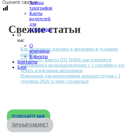
Оцените статью
Замена
тахографов
Карты
водителей
для
Свежие статьи
тахографов
О
нас
О
Как экономить топливо в автопарке в условиях
компании
кризиса
Клиенты
ПП № 2107 вместо ПП №969: как изменятся
Контакты
требования к видеонаблюдению с 1 сентября и что
Блог
делать владельцам автопарков
Изменения для перевозчиков опасных грузов с 1
сентября 2026: к чему готовиться
МОСКВА
+7 495 540-40-84
БЕСПЛАТНО ПО РОССИИ
8 800 333-32-89
ПОЗВОНИТЕ МНЕ
ЛИЧНЫЙ КАБИНЕТ