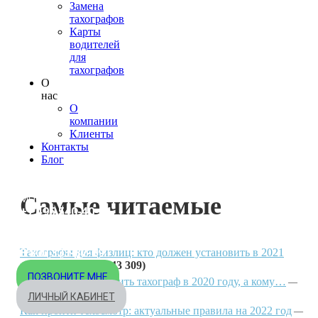
Замена
тахографов
Карты
водителей
для
тахографов
О
нас
О
компании
Клиенты
Контакты
Блог
Самые читаемые
МОСКВА
+7 495 540-40-84
БЕСПЛАТНО ПО РОССИИ
8 800 333-32-89
Тахографы для физлиц: кто должен установить в 2021
году?
(43 309)
17.02.2021
ПОЗВОНИТЕ МНЕ
Кто должен установить тахограф в 2020 году, а кому…
(22 927)
01.07.2020
ЛИЧНЫЙ КАБИНЕТ
Как пройти техосмотр: актуальные правила на 2022 год