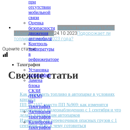
при
отсутствии
мобильной
связи
Оценка
Новости транспорта | Блог
безопасности
«МониторингАвто»
24.10.2023
Подорожает ли
движения
автомобиля
топливо к концу 2023 года?
Контроль
Оцените статью
температуры
в
рефрижераторе
Тахография
Установка
Свежие статьи
тахографов
Замена
блока
СКЗИ
Как экономить топливо в автопарке в условиях
(НКМ)
кризиса
на
ПП № 2107 вместо ПП №969: как изменятся
тахографах
требования к видеонаблюдению с 1 сентября и что
Активация
делать владельцам автопарков
тахографов
Изменения для перевозчиков опасных грузов с 1
Калибровка
сентября 2026: к чему готовиться
тахографов