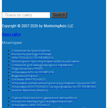
Search
Copyright © 2007-2026 by MonitoringAuto LLC
Карта сайта
Мониторинг
Слежение за транспортом
Контроль расхода топлива
ЭРА-ГЛОНАСС ПП РФ №2216
Мониторинг при отсутствии мобильной связи
Слежение для международных перевозок
Подключение к РНИС
Установка АСН по ПП №1378
Видеомониторинг
Система ЭРА-ГЛОНАСС
Установка систем мониторинга в условиях глушения GPS
Установка АСН ГЛОНАСС на мусоровозы по ПП РФ № 293
Аналог Виалона (Wialon)
Оценка безопасности движения автомобиля
Контроль температуры в рефрижераторе
Установить ЭРА ГЛОНАСС