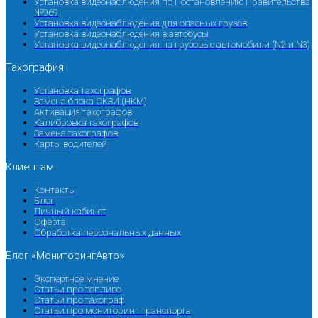
Установка видеонаблюдения по Постановлению Правительства
№969
Установка видеонаблюдения для опасных грузов
Установка видеонаблюдения в автобусы
Установка видеонаблюдения на грузовые автомобили (N2 и N3)
Тахография
Установка тахографов
Замена блока СКЗИ (НКМ)
Активация тахографов
Калибровка тахографов
Замена тахографов
Карты водителей
Клиентам
Контакты
Блог
Личный кабинет
Оферта
Обработка персональных данных
Блог «МониторингАвто»
Экспертное мнение
Статьи про топливо
Статьи про тахограф
Статьи про мониторинг транспорта