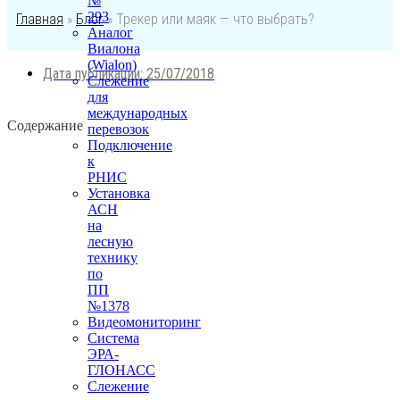
№
293
Главная
»
Блог
»
Трекер или маяк — что выбрать?
Аналог
Виалона
(Wialon)
Дата публикации:
25/07/2018
Слежение
для
международных
Содержание
перевозок
Подключение
к
РНИС
Установка
АСН
на
лесную
технику
по
ПП
№1378
Видеомониторинг
Система
ЭРА-
ГЛОНАСС
Слежение