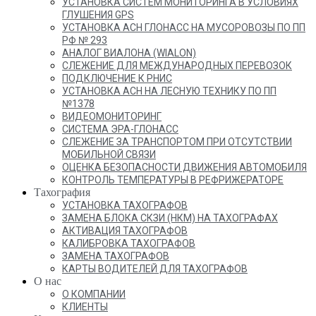
УСТАНОВКА СИСТЕМ МОНИТОРИНГА В УСЛОВИЯХ
ГЛУШЕНИЯ GPS
УСТАНОВКА АСН ГЛОНАСС НА МУСОРОВОЗЫ ПО ПП
РФ № 293
АНАЛОГ ВИАЛОНА (WIALON)
СЛЕЖЕНИЕ ДЛЯ МЕЖДУНАРОДНЫХ ПЕРЕВОЗОК
ПОДКЛЮЧЕНИЕ К РНИС
УСТАНОВКА АСН НА ЛЕСНУЮ ТЕХНИКУ ПО ПП
№1378
ВИДЕОМОНИТОРИНГ
СИСТЕМА ЭРА-ГЛОНАСС
СЛЕЖЕНИЕ ЗА ТРАНСПОРТОМ ПРИ ОТСУТСТВИИ
МОБИЛЬНОЙ СВЯЗИ
ОЦЕНКА БЕЗОПАСНОСТИ ДВИЖЕНИЯ АВТОМОБИЛЯ
КОНТРОЛЬ ТЕМПЕРАТУРЫ В РЕФРИЖЕРАТОРЕ
Тахография
УСТАНОВКА ТАХОГРАФОВ
ЗАМЕНА БЛОКА СКЗИ (НКМ) НА ТАХОГРАФАХ
АКТИВАЦИЯ ТАХОГРАФОВ
КАЛИБРОВКА ТАХОГРАФОВ
ЗАМЕНА ТАХОГРАФОВ
КАРТЫ ВОДИТЕЛЕЙ ДЛЯ ТАХОГРАФОВ
О нас
О КОМПАНИИ
КЛИЕНТЫ