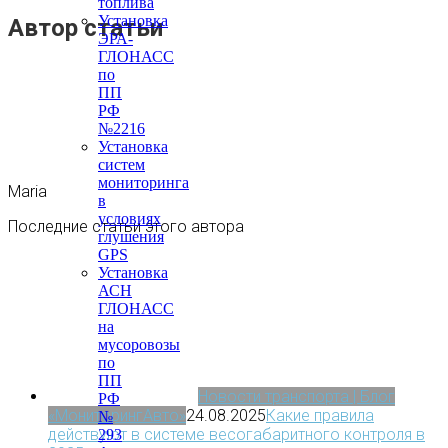
топлива
Установка
Автор статьи
ЭРА-
ГЛОНАСС
по
ПП
РФ
№2216
Установка
систем
мониторинга
Maria
в
условиях
Последние статьи этого автора
глушения
GPS
Установка
АСН
ГЛОНАСС
на
мусоровозы
по
ПП
Новости транспорта | Блог
РФ
«МониторингАвто»
24.08.2025
Какие правила
№
действуют в системе весогабаритного контроля в
293