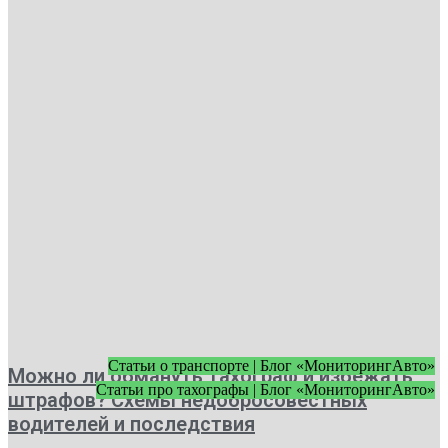
Статьи о транспорте | Блог «МониторингАвто»
Можно ли обмануть тахограф и избежать
Статьи про тахографы | Блог «МониторингАвто»
штрафов? Схемы недобросовестных
водителей и последствия