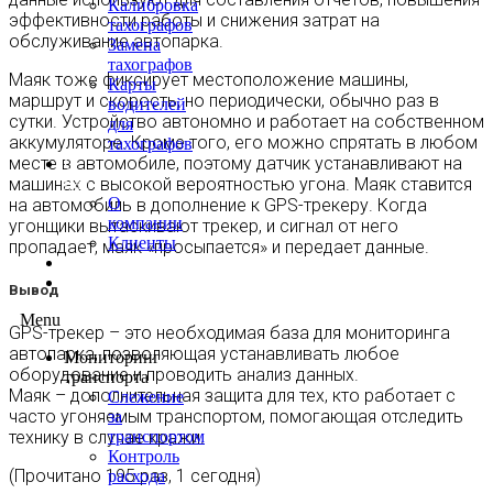
Калибровка
эффективности работы и снижения затрат на
тахографов
обслуживание автопарка.
Замена
тахографов
Маяк тоже фиксирует местоположение машины,
Карты
маршрут и скорость, но периодически, обычно раз в
водителей
сутки. Устройство автономно и работает на собственном
для
аккумуляторе. Кроме того, его можно спрятать в любом
тахографов
месте в автомобиле, поэтому датчик устанавливают на
О
машинах с высокой вероятностью угона. Маяк ставится
нас
О
на автомобиль в дополнение к GPS-трекеру. Когда
компании
угонщики вытаскивают трекер, и сигнал от него
Клиенты
пропадает, маяк «просыпается» и передает данные.
Контакты
Блог
Вывод
Menu
GPS-трекер – это необходимая база для мониторинга
автопарка, позволяющая устанавливать любое
Мониторинг
оборудование и проводить анализ данных.
транспорта
Маяк – дополнительная защита для тех, кто работает с
Слежение
часто угоняемым транспортом, помогающая отследить
за
транспортом
технику в случае кражи.
Контроль
(Прочитано 195 раз, 1 сегодня)
расхода