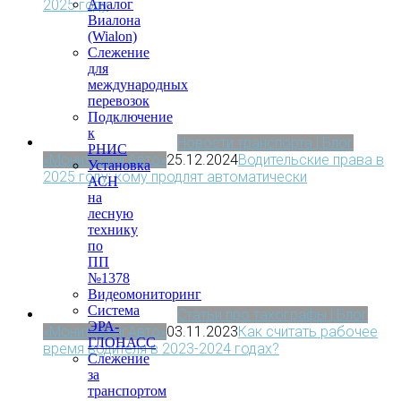
Аналог
2025 году
Виалона
(Wialon)
Слежение
для
международных
перевозок
Подключение
к
Новости транспорта | Блог
РНИС
«МониторингАвто»
25.12.2024
Водительские права в
Установка
2025 году: кому продлят автоматически
АСН
на
лесную
технику
по
ПП
№1378
Видеомониторинг
Система
Статьи про тахографы | Блог
ЭРА-
«МониторингАвто»
03.11.2023
Как считать рабочее
ГЛОНАСС
время водителя в 2023-2024 годах?
Слежение
за
транспортом