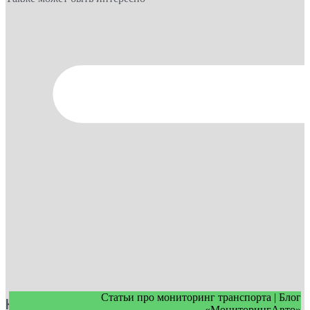
Статьи про мониторинг транспорта | Блог
Как экономить топливо в автопарке в
«МониторингАвто»