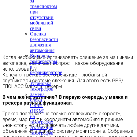
за
транспортом
при
отсутствии
мобильной
связи
Оценка
безопасности
движения
автомобиля
Контроль
Когда необходимо организовать слежение за машинами
температуры
автопарка, возникает вопрос – какое оборудование
в
использовать?
рефрижераторе
Конечно, прежде всего речь идет глобальной
Тахография
спутниковой системе слежения. Для этого есть GPS/
Установка
ГЛОНАСС маяки и трекеры.
тахографов
Замена
В чем же их различие? В первую очередь, у маяка и
блока
трекера разный функционал.
СКЗИ
(НКМ)
Трекер позволяет не только отслеживать скорость,
на
время, маршрут и координаты автомобиля в режиме
тахографах
«нон-стоп», но и подключать любые другие датчики,
Активация
объединяя их в единую систему мониторинга. Собранные
тахографов
данные используют для составления отчетов, повышения