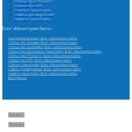
Статьи про ГЛОНАСС
Статьи про GPS
Статьи о транспорте
Советы для водителей
Новости транспорта
Блог «МониторингАвто»
Экспертное мнение | Блог «МониторингАвто»
Статьи про топливо | Блог «МониторингАвто»
Статьи про тахографы | Блог «МониторингАвто»
Статьи про мониторинг транспорта | Блог «МониторингАвто»
Статьи про ГЛОНАСС | Блог «МониторингАвто»
Статьи про GPS | Блог «МониторингАвто»
Статьи о транспорте | Блог «МониторингАвто»
Советы для водителей | Блог «МониторингАвто»
Новости транспорта | Блог «МониторингАвто»
Без рубрики
Запрос звонка