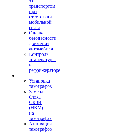
за
транспортом
при
отсутствии
мобильной
связи
Оценка
безопасности
движения
автомобиля
Контроль
температуры
в
рефрижераторе
Тахография
Установка
тахографов
Замена
блока
СКЗИ
(НКМ)
на
тахографах
Активация
тахографов