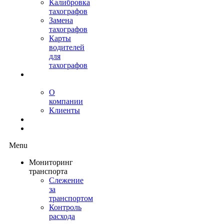
Калибровка
тахографов
Замена
тахографов
Карты
водителей
для
тахографов
О
нас
О
компании
Клиенты
Контакты
Блог
Menu
Мониторинг
транспорта
Слежение
за
транспортом
Контроль
расхода