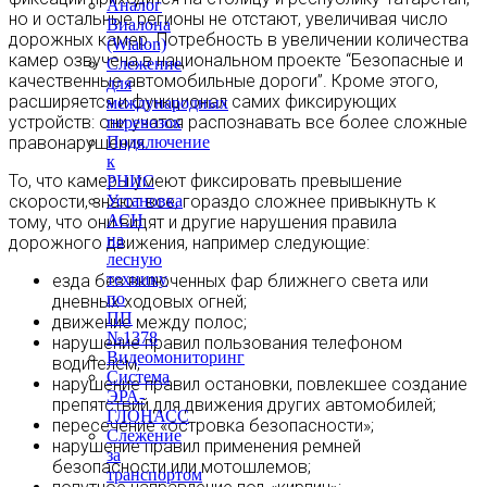
Аналог
но и остальные регионы не отстают, увеличивая число
Виалона
дорожных камер. Потребность в увеличении количества
(Wialon)
камер озвучена в национальном проекте “Безопасные и
Слежение
качественные автомобильные дороги”. Кроме этого,
для
расширяется и функционал самих фиксирующих
международных
устройств: они учатся распознавать все более сложные
перевозок
правонарушения.
Подключение
к
То, что камеры умеют фиксировать превышение
РНИС
скорости, знают все, гораздо сложнее привыкнуть к
Установка
АСН
тому, что они видят и другие нарушения правила
на
дорожного движения, например следующие:
лесную
технику
езда без включенных фар ближнего света или
по
дневных ходовых огней;
ПП
движение между полос;
№1378
нарушение правил пользования телефоном
Видеомониторинг
водителем;
Система
нарушение правил остановки, повлекшее создание
ЭРА-
препятствий для движения других автомобилей;
ГЛОНАСС
пересечение «островка безопасности»;
Слежение
нарушение правил применения ремней
за
безопасности или мотошлемов;
транспортом