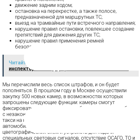
движение задним ходом;
остановка на перекрестке, а также полосе,
предназначенной для маршрутных ТС;
выезд на трамвайные пути встречного направления;
нарушение правил остановки, повлекшее создание
препятствий для движения других ТС;
нарушение правил применения ремней
безопасности или мотошлемов.
Читайте также:
10 правил общения с
инспектором ГИБДД при остановке автомобиля
Мы перечислили весь список штрафов, и он будет
пополняться. В прошлом году в Москве осуществили
закупку 500 новых камер, в возможностях которых
запрошены следующие функции: камеры смогут
фиксировать езду на мотоцикле без шлема, автомобили
с незаконной установкой опознавательного фонаря
такси на крыше, стоянку и проезд на велодорожках,
автомобилей с незаконной установкой
цветографических схем и устройств для подачи
специальных световых сигналов, отсутствие ОСАГО, ТО и