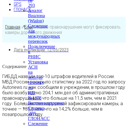
№
GPS
293
ГЛОНАСС
Аналог
Виалона
(Wialon)
Слежение
Главная
»
Блог
»
Какие правонарушения могут фиксировать
для
камеры дорожного движения
международных
перевозок
Подключение
Дата публикации:
12/05/2023
к
РНИС
Установка
Содержание
АСН
на
ГИБДД назвали топ-10 штрафов водителей в России.
лесную
МВД России раскрыло статистику за 2022 год по запросу
технику
Autonews.ru: как сообщили в учреждении, в прошлом году
по
было возбуждено 204,1 млн дел об административных
ПП
правонарушениях, что больше на 11,5 млн, чем в 2021
№1378
Видеомониторинг
году. Большинство нарушений зафиксировали камеры, а
Система
точнее — 183,5 млн, что на 14,2% больше, чем в
ЭРА-
позапрошлом году.
ГЛОНАСС
Слежение