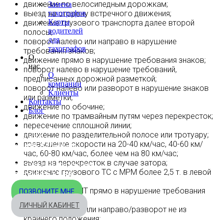
движение по велосипедным дорожкам;
Замена
выезд на сторону встречного движения;
тахографов
Карты
движение грузового транспорта далее второй
водителей
полосы;
для
поворот налево или направо в нарушение
тахографов
требования знаков;
О
движение прямо в нарушение требования знаков;
нас
поворот налево в нарушение требований,
О
предписанных дорожной разметкой;
компании
поворот налево или разворот в нарушение знаков
Клиенты
или разметки;
Контакты
движение по обочине;
Блог
движение по трамвайным путям через перекресток;
пересечение сплошной линии;
движение по разделительной полосе или тротуару;
МОСКВА
превышение скорости на 20-40 км/час, 40-60 км/
+7 495 540-40-84
час, 60-80 км/час, более чем на 80 км/час;
выезд на перекресток в случае затора;
БЕСПЛАТНО ПО РОССИИ
движение грузового ТС с МРМ более 2,5 т. в левой
8 800 333-32-89
полосе;
движение по ПМТ прямо в нарушение требования
ПОЗВОНИТЕ МНЕ
знаков;
ЛИЧНЫЙ КАБИНЕТ
поворот налево или направо/разворот не из
крайнего положения;