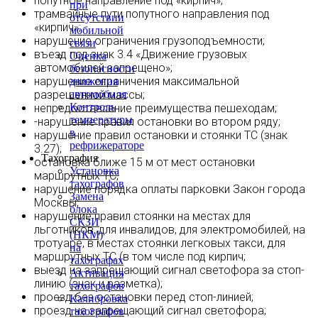
попутное направление под «кирпич»;
при
трамвайные пути попутного направления под
отсутствии
«кирпич»;
мобильной
нарушение ограничения грузоподъемности;
связи
въезд под знак 3.4 «Движение грузовых
Оценка
автомобилей запрещено»;
безопасности
нарушение ограничения максимальной
движения
разрешенной массы;
автомобиля
Контроль
непредоставление преимущества пешеходам;
температуры
-нарушение правил остановки во втором ряду;
в
нарушение правил остановки и стоянки ТС (знак
рефрижераторе
3.27);
Тахография
остановка ближе 15 м от мест остановки
Установка
маршрутных ТС;
тахографов
нарушение порядка оплаты парковки Закон города
Замена
Москвы;
блока
нарушение правил стоянки на местах для
СКЗИ
льготников, для инвалидов, для электромобилей, на
(НКМ)
тротуаре, в местах стоянки легковых такси, для
на
маршрутных ТС (в том числе под кирпич;
тахографах
выезд на запрещающий сигнал светофора за стоп-
Активация
линию (знак и разметка);
тахографов
проезд без остановки перед стоп-линией;
Калибровка
проезд на запрещающий сигнал светофора;
тахографов