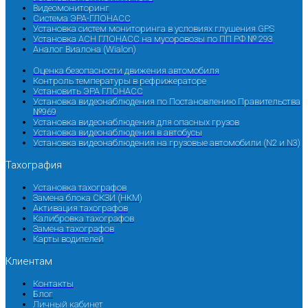
Видеомониторинг
Система ЭРА-ГЛОНАСС
Установка систем мониторинга в условиях глушения GPS
Установка АСН ГЛОНАСС на мусоровозы по ПП РФ № 293
Аналог Виалона (Wialon)
Оценка безопасности движения автомобиля
Контроль температуры в рефрижераторе
Установить ЭРА ГЛОНАСС
Установка видеонаблюдения по Постановлению Правительства
№969
Установка видеонаблюдения для опасных грузов
Установка видеонаблюдения в автобусы
Установка видеонаблюдения на грузовые автомобили (N2 и N3)
Тахография
Установка тахографов
Замена блока СКЗИ (НКМ)
Активация тахографов
Калибровка тахографов
Замена тахографов
Карты водителей
Клиентам
Контакты
Блог
Личный кабинет