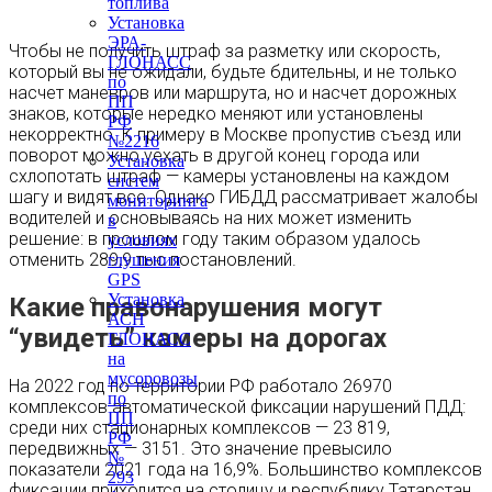
топлива
Установка
ЭРА-
Чтобы не получить штраф за разметку или скорость,
ГЛОНАСС
который вы не ожидали, будьте бдительны, и не только
по
насчет маневров или маршрута, но и насчет дорожных
ПП
знаков, которые нередко меняют или установлены
РФ
некорректно. К примеру в Москве пропустив съезд или
№2216
поворот можно уехать в другой конец города или
Установка
схлопотать штраф — камеры установлены на каждом
систем
шагу и видят все. Однако ГИБДД рассматривает жалобы
мониторинга
водителей и основываясь на них может изменить
в
решение: в прошлом году таким образом удалось
условиях
отменить 289,9 тыс постановлений.
глушения
GPS
Установка
Какие правонарушения могут
АСН
“увидеть” камеры на дорогах
ГЛОНАСС
на
мусоровозы
На 2022 год по территории РФ работало 26970
по
комплексов автоматической фиксации нарушений ПДД:
ПП
среди них стационарных комплексов — 23 819,
РФ
передвижных — 3151. Это значение превысило
№
показатели 2021 года на 16,9%. Большинство комплексов
293
фиксации приходится на столицу и республику Татарстан,