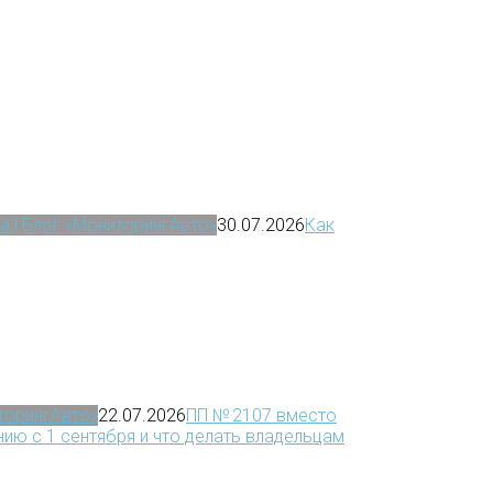
а | Блог «МониторингАвто»
30.07.2026
Как
иторингАвто»
22.07.2026
ПП № 2107 вместо
ию с 1 сентября и что делать владельцам