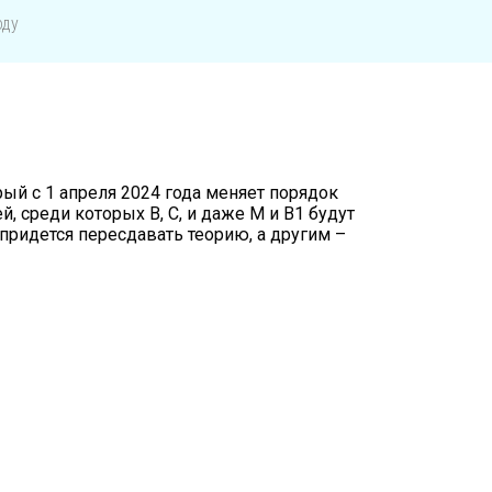
оду
ый с 1 апреля 2024 года меняет порядок
, среди которых B, C, и даже M и B1 будут
ридется пересдавать теорию, а другим –