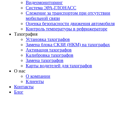
Видеомониторинг
Система ЭРА-ГЛОНАСС
Слежение за транспортом при отсутствии
мобильной связи
Оценка безопасности движения автомобиля
Контроль температуры в рефрижераторе
Тахография
Установка тахографов
Замена блока СКЗИ (НКМ) на тахографах
Активация тахографов
Калибровка тахографов
Замена тахографов
Карты водителей для тахографов
О нас
О компании
Клиенты
Контакты
Блог
МОСКВА
+7 495 540-40-84
БЕСПЛАТНО ПО РОССИИ
8 800 333-32-89