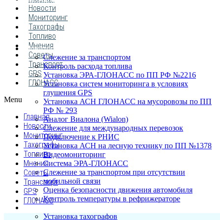
ПОСТАВЩИКОВ
Новости
Мониторинг
Тахографы
Топливо
Мнения
Мониторинг транспорта
Советы
Слежение за транспортом
Транспорт
Контроль расхода топлива
GPS
Установка ЭРА-ГЛОНАСС по ПП РФ №2216
ГЛОНАСС
Установка систем мониторинга в условиях
глушения GPS
Menu
Установка АСН ГЛОНАСС на мусоровозы по ПП
РФ № 293
Главная
Аналог Виалона (Wialon)
Новости
Слежение для международных перевозок
Мониторинг
Подключение к РНИС
Тахографы
Установка АСН на лесную технику по ПП №1378
Топливо
Видеомониторинг
Мнения
Система ЭРА-ГЛОНАСС
Советы
Слежение за транспортом при отсутствии
мобильной связи
Транспорт
Оценка безопасности движения автомобиля
GPS
Контроль температуры в рефрижераторе
ГЛОНАСС
Тахография
Установка тахографов