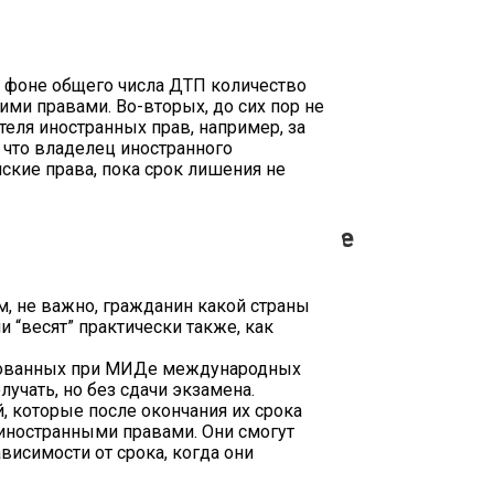
на фоне общего числа ДТП количество
ими правами. Во-вторых, до сих пор не
еля иностранных прав, например, за
 что владелец иностранного
ские права, пока срок лишения не
одительское удостоверение
ременно, не имея ВНЖ.
, не важно, гражданин какой страны
 “весят” практически также, как
итованных при МИДе международных
учать, но без сдачи экзамена.
 которые после окончания их срока
 иностранными правами. Они смогут
висимости от срока, когда они