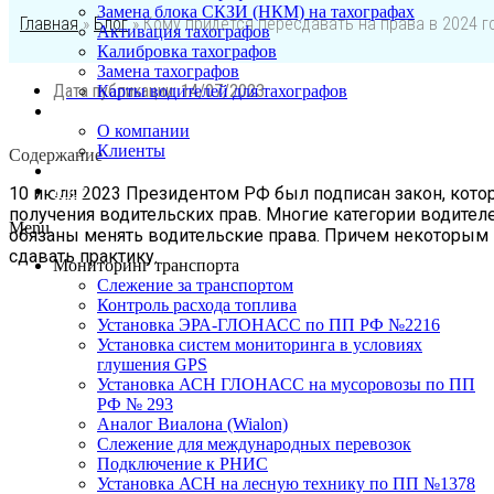
Замена блока СКЗИ (НКМ) на тахографах
Главная
»
Блог
»
Кому придется пересдавать на права в 2024 г
Активация тахографов
Калибровка тахографов
Замена тахографов
Дата публикации:
14/07/2023
Карты водителей для тахографов
О нас
О компании
Клиенты
Содержание
Контакты
Блог
10 июля 2023 Президентом РФ был подписан закон, котор
получения водительских прав. Многие категории водителей
Menu
обязаны менять водительские права. Причем некоторым п
сдавать практику.
Мониторинг транспорта
Слежение за транспортом
Контроль расхода топлива
Установка ЭРА-ГЛОНАСС по ПП РФ №2216
Установка систем мониторинга в условиях
глушения GPS
Установка АСН ГЛОНАСС на мусоровозы по ПП
РФ № 293
Аналог Виалона (Wialon)
Слежение для международных перевозок
Подключение к РНИС
Установка АСН на лесную технику по ПП №1378