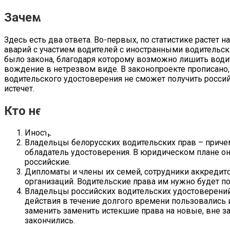
Зачем новый закон нужен
Здесь есть два ответа. Во-первых, по статистике растет 
аварий с участием водителей с иностранными водительск
было закона, благодаря которому возможно лишить водит
вождение в нетрезвом виде. В законопроекте прописано,
водительского удостоверения не сможет получить россий
истечет.
Кто не должен менять иностранное в
Иностранцы, которые находятся на территории РФ в
Владельцы белорусских водительских прав – причем
обладатель удостоверения. В юридическом плане они
российские.
Дипломаты и члены их семей, сотрудники аккред
организаций. Водительские права им нужно будет пол
Владельцы российских водительских удостоверений,
действия в течение долгого времени пользовались
заменить заменить истекшие права на новые, вне за
закончились.