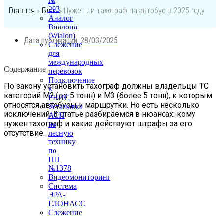
№
293
Главная
»
Блог
»
Нужен ли тахограф на автобус в 2025 году
Аналог
Виалона
(Wialon)
Дата публикации:
28/03/2025
Слежение
для
международных
Содержание
перевозок
Подключение
По закону установить тахограф должны владельцы ТС
к
категорий М2 (до 5 тонн) и М3 (более 5 тонн), к которым
РНИС
относятся автобусы и маршрутки. Но есть несколько
Установка
исключений. В статье разбираемся в нюансах: кому
АСН
нужен тахограф и какие действуют штрафы за его
на
отсутствие.
лесную
технику
по
ПП
№1378
Видеомониторинг
Система
ЭРА-
ГЛОНАСС
Слежение