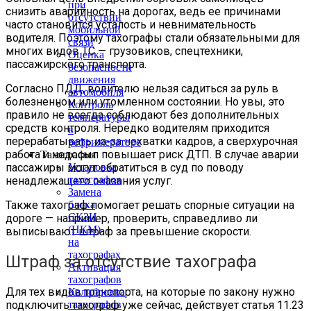
при
снизить аварийность на дорогах, ведь ее причинами
отсутствии
часто становится усталость и невнимательность
мобильной
водителя. Поэтому тахографы стали обязательными для
связи
многих видов ТС — грузовиков, спецтехники,
Оценка
пассажирского транспорта.
безопасности
движения
Согласно ПДД, водителю нельзя садиться за руль в
автомобиля
болезненном или утомленном состоянии. Но увы, это
Контроль
правило не всегда соблюдают без дополнительных
температуры
средств контроля. Нередко водителям приходится
в
перерабатывать из-за нехватки кадров, а сверхурочная
рефрижераторе
работа и недосып повышает риск ДТП. В случае аварии
Тахография
Установка
пассажиры могут обратиться в суд по поводу
тахографов
ненадлежащего оказания услуг.
Замена
блока
Также тахограф помогает решать спорные ситуации на
СКЗИ
дороге — например, проверить, справедливо ли
(НКМ)
выписывают штраф за превышение скорости.
на
тахографах
Штраф за отсутствие тахографа
Активация
тахографов
Для тех видов транспорта, на которые по закону нужно
Калибровка
тахографов
подключить тахограф уже сейчас, действует статья 11.23