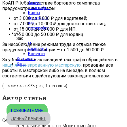
Замена
КоАП РФ. За отсутствие бортового самописца
тахографов
предусмотрены штрафы:
Карты
водителей
от 3 000 до 5 000 ₽ для водителей;
для
от 7 000 до 10 000 ₽ для должностных лиц;
тахографов
от 15 000 до 25 000 ₽ для ИП;
О
от 20 000 до 50 000 ₽ для юрлиц.
нас
О
За несоблюдение режима труда и отдыха также
компании
предусмотрены санкции — от 1 500 до 50 000 ₽.
Клиенты
Контакты
За установкой и активацией тахографа обращайтесь в
Блог
нашу лицензированную мастерскую
: проводим все
работы в мастерской либо на выезде, в полном
соответствии с действующим законодательством.
МОСКВА
+7 495 540-40-84
(Прочитано 383 раз, 1 сегодня)
БЕСПЛАТНО ПО РОССИИ
Автор статьи
8 800 333-32-89
ПОЗВОНИТЕ МНЕ
ЛИЧНЫЙ КАБИНЕТ
Сергей Скнарин
Генеральный директор МониторингАвто