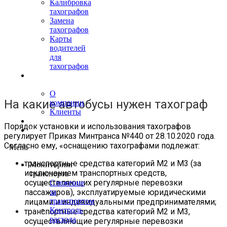
Калибровка
тахографов
Замена
тахографов
Карты
водителей
для
тахографов
О
нас
О
На какие автобусы нужен тахограф
компании
Клиенты
Контакты
Порядок установки и использования тахографов
Блог
регулирует Приказ Минтранса №440 от 28.10.2020 года.
Согласно ему, «оснащению тахографами подлежат:
Menu
транспортные средства категорий M2 и M3 (за
Мониторинг
исключением транспортных средств,
транспорта
осуществляющих регулярные перевозки
Слежение
пассажиров), эксплуатируемые юридическими
за
транспортом
лицами и индивидуальными предпринимателями;
Контроль
транспортные средства категорий M2 и M3,
расхода
осуществляющие регулярные перевозки