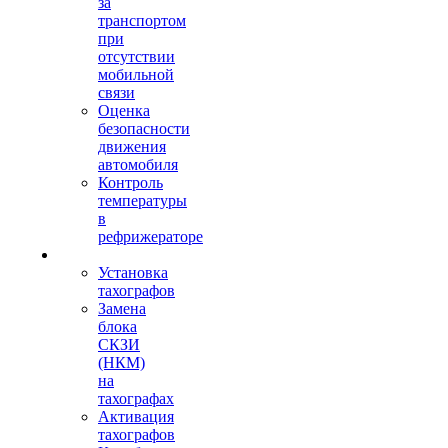
за
транспортом
при
отсутствии
мобильной
связи
Оценка
безопасности
движения
автомобиля
Контроль
температуры
в
рефрижераторе
Тахография
Установка
тахографов
Замена
блока
СКЗИ
(НКМ)
на
тахографах
Активация
тахографов