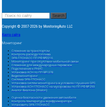
Search
Copyright © 2007-2026 by MonitoringAuto LLC
Карта сайта
Мониторинг
Слежение за транспортом
Контроль расхода топлива
ЭРА-ГЛОНАСС ПП РФ №2216
Мониторинг при отсутствии мобильной связи
Слежение для международных перевозок
Подключение к РНИС
Установка АСН по ПП №1378
Видеомониторинг
Система ЭРА-ГЛОНАСС
Установка систем мониторинга в условиях глушения GPS
Установка АСН ГЛОНАСС на мусоровозы по ПП РФ № 293
Аналог Виалона (Wialon)
Оценка безопасности движения автомобиля
Контроль температуры в рефрижераторе
Установить ЭРА ГЛОНАСС