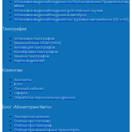
Установка видеонаблюдения по Постановлению Правительства
№969
Установка видеонаблюдения для опасных грузов
Установка видеонаблюдения в автобусы
Установка видеонаблюдения на грузовые автомобили (N2 и N3)
Тахография
Установка тахографов
Замена блока СКЗИ (НКМ)
Активация тахографов
Калибровка тахографов
Замена тахографов
Карты водителей
Клиентам
Контакты
Блог
Личный кабинет
Оферта
Обработка персональных данных
Блог «МониторингАвто»
Экспертное мнение
Статьи про топливо
Статьи про тахограф
Статьи про мониторинг транспорта