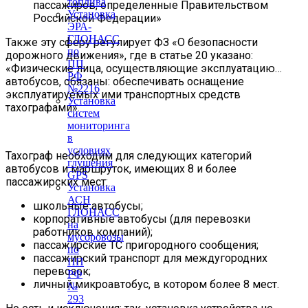
топлива
пассажиров, определенные Правительством
Установка
Российской Федерации»
ЭРА-
ГЛОНАСС
Также эту сферу регулирует ФЗ «О безопасности
по
дорожного движения», где в статье 20 указано:
ПП
«Физические лица, осуществляющие эксплуатацию…
РФ
автобусов, обязаны: обеспечивать оснащение
№2216
эксплуатируемых ими транспортных средств
Установка
тахографами».
систем
мониторинга
в
условиях
Тахограф необходим для следующих категорий
глушения
автобусов и маршруток, имеющих 8 и более
GPS
пассажирских мест:
Установка
АСН
школьные автобусы;
ГЛОНАСС
корпоративные автобусы (для перевозки
на
работников компаний);
мусоровозы
пассажирские ТС пригородного сообщения;
по
пассажирский транспорт для междугородних
ПП
перевозок;
РФ
личный микроавтобус, в котором более 8 мест.
№
293