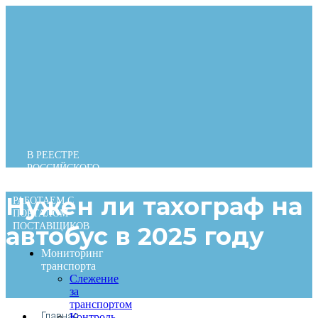
Перейти
к
содержимому
В РЕЕСТРЕ
РОССИЙСКОГО
ПО
Нужен ли тахограф на
РАБОТАЕМ С
ПОРТАЛОМ
ПОСТАВЩИКОВ
автобус в 2025 году
Мониторинг
транспорта
Слежение
за
транспортом
Главная
Контроль