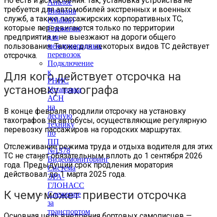
Но есть и исключения: так, установка устройства не
Аналог
требуется для автомобилей экстренных и военных
Виалона
служб, а также пассажирских корпоративных ТС,
(Wialon)
которые передвигаются только по территории
Слежение
предприятия и не выезжают на дороги общего
для
пользования. Также для некоторых видов ТС действует
международных
перевозок
отсрочка.
Подключение
к
Для кого действует отсрочка на
РНИС
установку тахографа
Установка
АСН
на
В конце февраля продлили отсрочку на установку
лесную
тахографов на автобусы, осуществляющие регулярную
технику
перевозку пассажиров на городских маршрутах.
по
ПП
Отслеживание режима труда и отдыха водителя для этих
№1378
ТС не станет обязательным вплоть до 1 сентября 2026
Видеомониторинг
года. Предыдущий срок продления моратория
Система
действовал до 1 марта 2025 года.
ЭРА-
ГЛОНАСС
К чему может привести отсрочка
Слежение
за
транспортом
Основная цель внедрения бортовых самописцев —