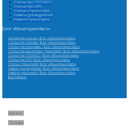
Статьи про ГЛОНАСС
Статьи про GPS
Статьи о транспорте
Советы для водителей
Новости транспорта
Блог «МониторингАвто»
Экспертное мнение | Блог «МониторингАвто»
Статьи про топливо | Блог «МониторингАвто»
Статьи про тахографы | Блог «МониторингАвто»
Статьи про мониторинг транспорта | Блог «МониторингАвто»
Статьи про ГЛОНАСС | Блог «МониторингАвто»
Статьи про GPS | Блог «МониторингАвто»
Статьи о транспорте | Блог «МониторингАвто»
Советы для водителей | Блог «МониторингАвто»
Новости транспорта | Блог «МониторингАвто»
Без рубрики
Запрос звонка