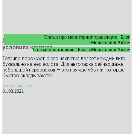
Статьи про мониторинг транспорта | Блог
Как экономить топливо в автопарке в
«МониторингАвто»
условиях кризиса
Статьи про топливо | Блог «МониторингАвто»
Топливо дорожает, а его нехватка делает каждый литр
буквально на вес золота. Для автопарка сейчас даже
небольшой перерасход — это прямые убытки, которые
быстро складываются
Читать далее »
31.03.2021