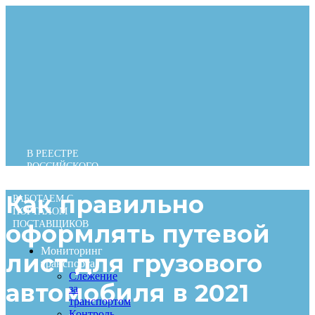
Перейти
к
содержимому
В РЕЕСТРЕ
РОССИЙСКОГО
ПО
Как правильно
РАБОТАЕМ С
ПОРТАЛОМ
ПОСТАВЩИКОВ
оформлять путевой
Мониторинг
лист для грузового
транспорта
Слежение
автомобиля в 2021
за
транспортом
Контроль