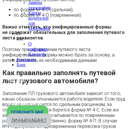
Замена
тахографов
по форме № 4-С (сдельная);
Карты
по форме № 4-П (повременная).
водителей
для
Важно отметить, что унифицированные формы
тахографов
не содержат обязательных для заполнения путевого
О
листа реквизитов.
нас
О
Поэтому при оформлении путевого листа
компании
Клиенты
унифицированные формы можно брать за основу, а
Контакты
затем дополнить их необходимыми данными.
Блог
Как правильно заполнять путевой
лист грузового автомобиля?
МОСКВА
+7 495 540-40-84
Заполнение ПЛ грузового автомобиля зависит от того,
БЕСПЛАТНО ПО РОССИИ
каким образом оплачивается работа водителя. Если труд
8 800 333-32-89
водителя оплачивается по сдельным расценкам, за
основу путевого листа берется форма № 4-С. Если же
ПОЗВОНИТЕ МНЕ
зарплата водителя рассчитывается по повременным
расценкам — соответственно, форму № 4-П. В случае
ЛИЧНЫЙ КАБИНЕТ
№4-П допускается одновременная перевозка грузов