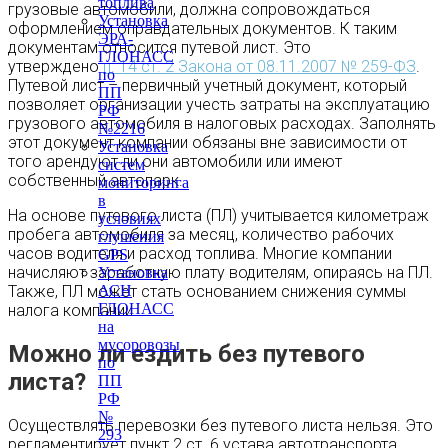
топлива
грузовые автомобили, должна сопровождаться
Установка
оформлением оправдательных документов. К таким
ЭРА-
документам относится путевой лист. Это
ГЛОНАСС
утверждено
п. 14 ст. 2 Закона от 08.11.2007 № 259-ФЗ
.
по
Путевой лист – первичный учетный документ, который
ПП
позволяет организации учесть затраты на эксплуатацию
РФ
грузового автомобиля в налоговых расходах. Заполнять
№2216
этот документ компании обязаны вне зависимости от
Установка
того арендуют ли они автомобили или имеют
систем
собственный автопарк.
мониторинга
в
На основе путевого листа (ПЛ) учитывается километраж
условиях
пробега автомобиля за месяц, количество рабочих
глушения
часов водителя и расход топлива. Многие компании
GPS
начисляют заработную плату водителям, опираясь на ПЛ.
Установка
Также, ПЛ может стать основанием снижения суммы
АСН
ГЛОНАСС
налога компании.
на
мусоровозы
Можно ли ездить без путевого
по
листа?
ПП
РФ
№
Осуществлять перевозки без путевого листа нельзя. Это
293
регламентирует пункт 2 ст. 6 устава автотранспорта.