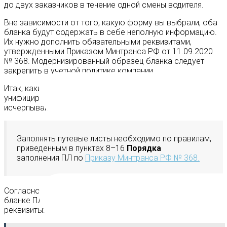
до двух заказчиков в течение одной смены водителя.
Вне зависимости от того, какую форму вы выбрали, оба
бланка будут содержать в себе неполную информацию.
Их нужно дополнить обязательными реквизитами,
утвержденными Приказом Минтранса РФ от 11.09.2020
№ 368. Модернизированный образец бланка следует
закрепить в учетной политике компании.
Итак, какие дополнительные данные нужно внести в
унифицированную форму путевого листа? На этот вопрос
исчерпывающе ответили на v2b.ru.
Заполнять путевые листы необходимо по правилам,
приведенным в пунктах 8–16
Порядка
заполнения ПЛ по
Приказу Минтранса РФ № 368.
Согласно Приказу Минтранса РФ № 368, с 01.01.2021 в
бланке ПЛ должны быть следующие обязательные
реквизиты: