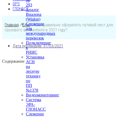
№
GPS
293
ГЛОНАСС
Аналог
Виалона
(Wialon)
Слежение
Главная
»
Блог
»
Как правильно оформлять путевой лист для
для
грузового автомобиля в 2021 году?
международных
перевозок
Подключение
Дата публикации:
31/03/2021
к
РНИС
Установка
Содержание
АСН
на
лесную
технику
по
ПП
№1378
Видеомониторинг
Система
ЭРА-
ГЛОНАСС
Слежение