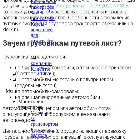
Калибровка
вступил в силу
Приказ Минтранса от 11.09.2020 № 368
,
тахографов
который утвердил обязательные реквизиты и правила
Замена
заполнения путевых листов. Особенности оформления
тахографов
путевых листов для грузового транспорта объяснили на
Карты
klerk.ru
водителей
для
тахографов
Зачем грузовикам путевой лист?
О
нас
Грузовики подразделяются:
О
компании
на бортовые автомобили, в том числе с прицепом
Клиенты
(бортовой тягач);
Контакты
на автомобильные тягачи с полуприцепом
Блог
(седельный тягач);
Menu
на автомобили-самосвалы;
на специализированные автомобили.
Мониторинг
транспорта
Автомобиль с прицепом или автомобиль-тягач
Слежение
с полуприцепом или роспуском еще называют
за
автопоездом.
транспортом
Контроль
Деятельность компаний, осуществляющих перевозку
расхода
грузов, а также иных организаций, эксплуатирующих