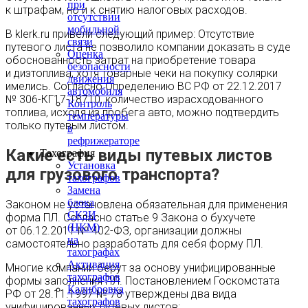
при
к штрафам, но и к снятию налоговых расходов.
отсутствии
мобильной
В klerk.ru привели следующий пример: Отсутствие
связи
путевого листа не позволило компании доказать в суде
Оценка
обоснованность затрат на приобретение товара
безопасности
и дизтоплива, хотя товарные чеки на покупку солярки
движения
имелись. Согласно Определению ВС РФ от 22.12.2017
автомобиля
№ 306-КГ17-18710, количество израсходованного
Контроль
топлива, исходя из пробега авто, можно подтвердить
температуры
только путевым листом.
в
рефрижераторе
Какие есть виды путевых листов
Тахография
Установка
для грузового транспорта?
тахографов
Замена
блока
Законом не установлена обязательная для применения
СКЗИ
форма ПЛ. Согласно статье 9 Закона о бухучете
(НКМ)
от 06.12.2011 № 402-ФЗ, организации должны
на
самостоятельно разработать для себя форму ПЛ.
тахографах
Активация
Многие компании берут за основу унифицированные
тахографов
формы заполнения ПЛ. Постановлением Госкомстата
Калибровка
РФ от 28.11.1997 № 78 утверждены два вида
тахографов
унифицированных путевых листов: