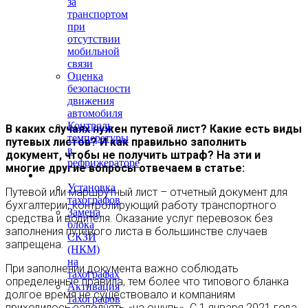
за
транспортом
при
отсутствии
мобильной
связи
Оценка
безопасности
движения
автомобиля
Контроль
В каких случаях нужен путевой лист? Какие есть виды
температуры
путевых листов? И как правильно заполнить
в
документ, чтобы не получить штраф? На эти и
рефрижераторе
многие другие вопросы отвечаем в статье:
Тахография
Установка
Путевой или маршрутный лист – отчетный документ для
тахографов
бухгалтерии, контролирующий работу транспортного
Замена
средства и водителя. Оказание услуг перевозок без
блока
заполнения путевого листа в большинстве случаев
СКЗИ
запрещена.
(НКМ)
на
При заполнении документа важно соблюдать
тахографах
определенные правила, тем более что типового бланка
Активация
долгое время не существовало и компаниям
тахографов
приходилось заполнять «на ощупь». С 1 января 2021 года