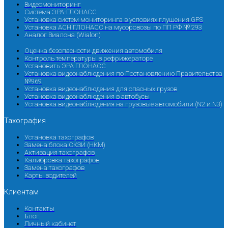
Видеомониторинг
Система ЭРА-ГЛОНАСС
Установка систем мониторинга в условиях глушения GPS
Установка АСН ГЛОНАСС на мусоровозы по ПП РФ № 293
Аналог Виалона (Wialon)
Оценка безопасности движения автомобиля
Контроль температуры в рефрижераторе
Установить ЭРА ГЛОНАСС
Установка видеонаблюдения по Постановлению Правительства
№969
Установка видеонаблюдения для опасных грузов
Установка видеонаблюдения в автобусы
Установка видеонаблюдения на грузовые автомобили (N2 и N3)
Тахография
Установка тахографов
Замена блока СКЗИ (НКМ)
Активация тахографов
Калибровка тахографов
Замена тахографов
Карты водителей
Клиентам
Контакты
Блог
Личный кабинет