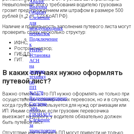
Аналог
Невыполнение этого требования водителю грузовика
Виалона
грозит предупреждением или штрафом в размере 500
(Wialon)
рублей (п. 2 ст. 123 КоАП РФ).
Слежение
для
Наличие и правильность заполнения путевого листа могут
международных
проверить сразу несколько структур:
перевозок
Подключение
ИФНС;
к
Ространснадзор;
РНИС
ГИБДД;
Установка
ГИТ.
АСН
на
В каких случаях нужно оформлять
лесную
технику
путевой лист?
по
ПП
№1378
Важно отметить, что ПЛ нужно оформлять не только при
Видеомониторинг
осуществлении коммерческих перевозок, но и в случаях,
Система
когда грузовик используется для нужд организации или
ЭРА-
ИП. Иными словами, если грузовик перевозчика
ГЛОНАСС
выезжает на дорогу, у водителя обязательно должен
Слежение
быть путевой лист.
за
транспортом
Отсутствие или ошибки в ПЛ могут привести не только