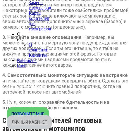
Замена
которых выводятся на монитор перед водителем.
тахографов
Некоторые производители тоже озаботились проблемой
Карты
слепых зон и всё чаще включают в комплектацию
водителей
своих автомобилей дополнительные зеркала (базово) и
для
камеры с мониторами (опционально).
тахографов
О
3. Наклейте внешние оповещения
. Например, вы
нас
можете наклеить на мёртвую зону предупреждение для
О
других водителей: «Если ты это читаешь, то я тебя не
компании
вижу» и прочими вариациями этой фразы. Готовые
Клиенты
наклейки с такими надписями продаются почти в
Контакты
каждом магазине автотоваров.
Блог
4. Самостоятельно мониторьте ситуацию на встречке
и помогайте легковушкам совершить обгон. Сделать это
МОСКВА
очень просто: включите правый поворотник, когда на
+7 495 540-40-84
встречной полосе нет автомобилей.
БЕСПЛАТНО ПО РОССИИ
5. Ну и, конечно,
сохраняйте бдительность и не
8 800 333-32-89
отправляйтесь в рейс уставшим.
ПОЗВОНИТЕ МНЕ
Советы для водителей легковых
ЛИЧНЫЙ КАБИНЕТ
автомобилей и мотоциклов