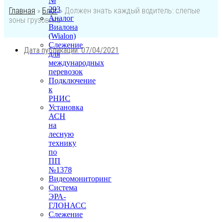
№
293
Главная
»
Блог
»
Должен знать каждый водитель: слепые
Аналог
зоны грузовика
Виалона
(Wialon)
Слежение
Дата публикации:
07/04/2021
для
международных
перевозок
Подключение
к
РНИС
Установка
АСН
на
лесную
технику
по
ПП
№1378
Видеомониторинг
Система
ЭРА-
ГЛОНАСС
Слежение