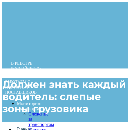
Перейти
к
содержимому
В РЕЕСТРЕ
РОССИЙСКОГО
ПО
Должен знать каждый
РАБОТАЕМ С
ПОРТАЛОМ
ПОСТАВЩИКОВ
водитель: слепые
Мониторинг
зоны грузовика
транспорта
Слежение
за
транспортом
Главная
Контроль