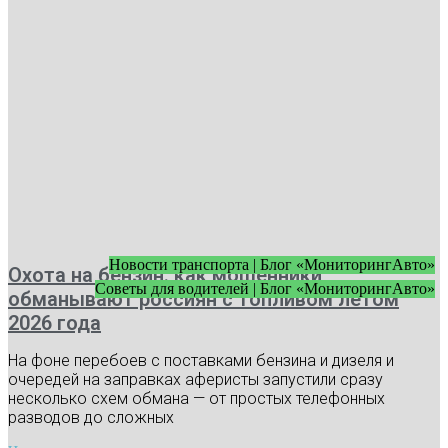
Новости транспорта | Блог «МониторингАвто»
Охота на бензин: как мошенники
Советы для водителей | Блог «МониторингАвто»
обманывают россиян с топливом летом
2026 года
На фоне перебоев с поставками бензина и дизеля и
очередей на заправках аферисты запустили сразу
несколько схем обмана — от простых телефонных
разводов до сложных