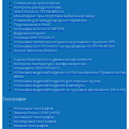
Слежение за транспортом
Контроль расхода топлива
ЭРА-ГЛОНАСС ПП РФ №2216
Мониторинг при отсутствии мобильной связи
Слежение для международных перевозок
Подключение к РНИС
Установка АСН по ПП №1378
Видеомониторинг
Система ЭРА-ГЛОНАСС
Установка систем мониторинга в условиях глушения GPS
Установка АСН ГЛОНАСС на мусоровозы по ПП РФ № 293
Аналог Виалона (Wialon)
Оценка безопасности движения автомобиля
Контроль температуры в рефрижераторе
Установить ЭРА ГЛОНАСС
Установка видеонаблюдения по Постановлению Правительства
№969
Установка видеонаблюдения для опасных грузов
Установка видеонаблюдения в автобусы
Установка видеонаблюдения на грузовые автомобили (N2 и N3)
Тахография
Установка тахографов
Замена блока СКЗИ (НКМ)
Активация тахографов
Калибровка тахографов
Замена тахографов