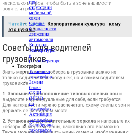
при
несколько метров, чтобы быть в зоне видимости
отсутствии
водителя грузовика.
мобильной
связи
Оценка
Читайте также:
Корпоративная культура - кому
безопасности
это нужно?
движения
автомобиля
Советы для водителей
Контроль
температуры
в
грузовиков
рефрижераторе
Тахография
Установка
Знать мертвые зоны обзора в грузовике важно не
тахографов
только водителям легковушек, но и самим водителям
Замена
грузовиков.
блока
СКЗИ
1. Запомните расположение типовых слепых зон
и
(НКМ)
выделите индивидуальные для себя, если требуется.
на
Для наглядности можно распечатать схему слепых зон и
тахографах
держать её на видном месте.
Активация
тахографов
2. Установите дополнительные зеркала
и направьте их
Калибровка
«обзор» на мертвые зоны, насколько это возможно.
тахографов
Также можете установить мини-камеры, изображения с