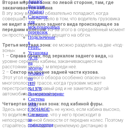
Аналог
Вторая мертвая зона: по левой стороне, там, где
Виалона
заканчивается кабина
.
(Wialon)
В эту зону водители обязательно попадают, когда
Слежение
совершают обгон. Дело в том, что водитель грузовика
для
не видит в зеркало заднего вида происходящее за
международных
передним колесом.
Из-за этого в определённый момент
перевозок
он просто не замечает идущего на обгон.
Подключение
к
Третья мертвая зона:
ее можно разделить на две «под-
РНИС
зоны»:
Установка
1 –
Справа сбоку, под зеркалом заднего вида,
на
АСН
уровне середины кабины, заканчивающиеся на
на
расстоянии около 1 м впереди неё.
лесную
2 –
Сектор на уровне задней части кузова.
технику
Этот угол нулевого обзора особенно опасен на
по
многополосной трассе, когда грузовик может
ПП
перестроиться в правый ряд и не заметить другой
№1378
автомобиль в мертвой зоне.
Видеомониторинг
Система
Четвертая мертвая зона: под кабиной фуры.
ЭРА-
Здесь много объяснять не нужно, если кабина высоко,
ГЛОНАСС
то водителю не видно, что у него происходит в
Слежение
за
непосредственной близости от передних колес. Поэтому
транспортом
старайтесь соблюдать приемлемую дистанцию в