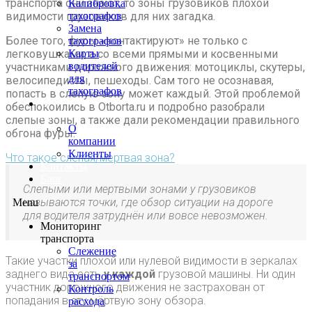
транспорта они знают, то зоны грузовиков плохой
Калибровка
видимости грузовиков для них загадка.
тахографов
Замена
Более того, фуры «контактируют» не только с
тахографов
легковушками, а со всеми прямыми и косвенными
Карты
водителей
участниками дорожного движения: мотоциклы, скутеры,
для
велосипедисты, пешеходы. Сам того не осознавая,
тахографов
попасть в слепую зону может каждый. Этой проблемой
О
обеспокоились в Otborta.ru и подробно разобрали
нас
слепые зоны, а также дали рекомендации правильного
О
обгона фуры.
компании
Клиенты
Что такое слепая/мертвая зона?
Контакты
Блог
Слепыми или мертвыми зонами у грузовиков
называются точки, где обзор ситуации на дороге
Menu
для водителя затруднён или вовсе невозможен.
Мониторинг
транспорта
Слежение
Такие участки плохой или нулевой видимости в зеркалах
за
заднего вида есть
у каждой
грузовой машины. Ни один
транспортом
участник дорожного движения не застрахован от
Контроль
попадания в эту мёртвую зону обзора.
расхода