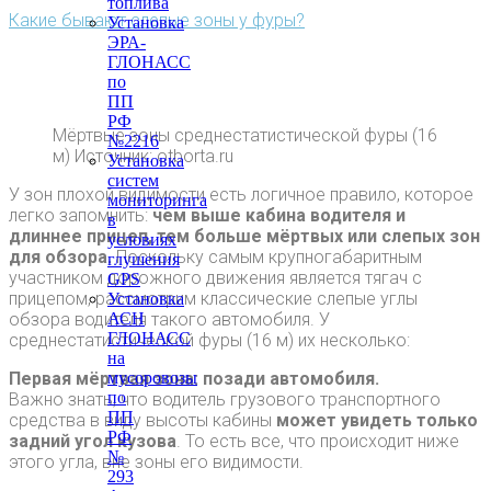
топлива
Какие бывают слепые зоны у фуры?
Установка
ЭРА-
ГЛОНАСС
по
ПП
РФ
Мёртвые зоны среднестатистической фуры (16
№2216
м) Источник: otborta.ru
Установка
систем
У зон плохой видимости есть логичное правило, которое
мониторинга
легко запомнить:
чем выше кабина водителя и
в
длиннее прицеп, тем больше мёртвых или слепых зон
условиях
для обзора.
Поскольку самым крупногабаритным
глушения
участником дорожного движения является тягач с
GPS
прицепом, рассмотрим классические слепые углы
Установка
обзора водителя такого автомобиля. У
АСН
ГЛОНАСС
среднестатистической фуры (16 м) их несколько:
на
Первая мёртвая зона: позади автомобиля.
мусоровозы
по
Важно знать, что водитель грузового транспортного
ПП
средства в виду высоты кабины
может увидеть
только
РФ
задний угол кузова
. То есть все, что происходит ниже
№
этого угла, вне зоны его видимости.
293