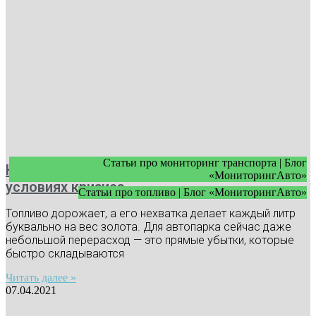
Статьи про мониторинг транспорта | Блог
Как экономить топливо в автопарке в
«МониторингАвто»
условиях кризиса
Статьи про топливо | Блог «МониторингАвто»
Топливо дорожает, а его нехватка делает каждый литр
буквально на вес золота. Для автопарка сейчас даже
небольшой перерасход — это прямые убытки, которые
быстро складываются
Читать далее »
07.04.2021