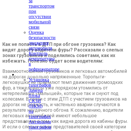
за
транспортом
при
отсутствии
мобильной
связи
Оценка
безопасности
движения
Как не попасть в ДТП при обгоне грузовика? Как
автомобиля
видят дорогу водители фуры? Рассказали о слепых
Контроль
зонах грузовиков и поделились советами, как их
температуры
избежать. Полезно будет всем водителям:
в
рефрижераторе
Взаимоотношения грузовиков и легковых автомобилей
Тахография
на дорогах довольно напряженные. Торопыги-
Установка
легковушки не приемлют темп движения громоздких
тахографов
фур, а тяжеловесы уже порядком утомились от
Замена
нетерпеливых «малышей», которые так и снуют под
блока
колесами. В связи с этим ДТП с участием грузовиков на
СКЗИ
дорогах не редкость, и частенько аварии случаются в
(НКМ)
результате неудачного обгона. К сожалению, водители
на
легковых автомобилей имеют небольшое
тахографах
представление о том, как видна дорога из кабины фуры.
Активация
И если о слепых зонах представителей своей категории
тахографов