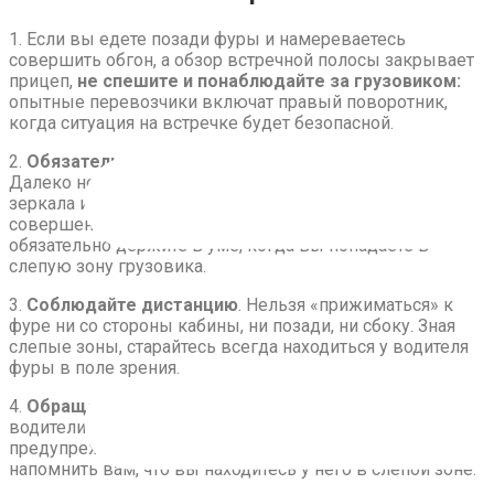
1. Если вы едете позади фуры и намереваетесь
совершить обгон, а обзор встречной полосы закрывает
прицеп,
не спешите и понаблюдайте за грузовиком:
опытные перевозчики включат правый поворотник,
когда ситуация на встречке будет безопасной.
2.
Обязательно запомните типовые слепые зоны
.
Далеко не у всех водителей есть дополнительные
зеркала и камеры, да и те не панацея. Поэтому при
совершении любого маневра по отношению к фуре
обязательно держите в уме, когда вы попадаете в
слепую зону грузовика.
3.
Соблюдайте дистанцию
. Нельзя «прижиматься» к
фуре ни со стороны кабины, ни позади, ни сбоку. Зная
слепые зоны, старайтесь всегда находиться у водителя
фуры в поле зрения.
4.
Обращайте внимание на предупреждения
. Многие
водители грузовиков клеят на мёртвые зоны наклейки с
предупреждением об опасности. Цель этого действия:
напомнить вам, что вы находитесь у него в слепой зоне.