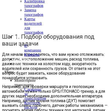
Калибровка
тахографов
Замена
тахографов
Карты
водителей
для
тахографов
Шаг 1. Подбор оборудования под
О
нас
ваши задачи
О
компании
Для начала определитесь, что вам нужно отслеживать:
Клиенты
допустим, местоположение машин, расход топлива,
Контакты
движение техники на холостом ходу, аккуратность
Блог
водителей или сохранность грузов. От ответа на этот
Menu
вопрос будет зависеть, какое оборудование
понадобится установить.
Мониторинг
транспорта
Например, для проверки маршрута и геопозиции
Слежение
автомобиля нужен только GPS/ГЛОНАСС-трекер, а для
за
других задач необходима дополнительная аппаратура.
транспортом
Например, датчик уровня топлива (ДУТ) помогает
Контроль
выявить сливы горючего, датчик работы механизмов —
расхода
посчитать время работы техники под нагрузкой, датчик