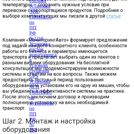
топлива
температуры — сохранить нужные условия при
Установка
перевозке скоропортящихся продуктов. Подробнее о
ЭРА-
выборе комплектующих мы писали в другой
статье
.
ГЛОНАСС
по
ПП
РФ
№2216
Компания «МониторингАвто» формирует предложение
Установка
под задачи каждого конкретного клиента, особенности
систем
работы его бизнеса и параметры имеющегося
мониторинга
транспорта и предлагает выбрать один из пакетов с
в
разными видами оборудования. На бесплатной
условиях
консультации мы продемонстрируем возможности
глушения
системы и ответим на все вопросы. Также можем
GPS
предоставить тестовый период пользования
Установка
оборудованием: установим его на одну из машин, чтобы
АСН
вы убедились в эффективности системы на практике.
ГЛОНАСС
После этого заключаем договор и производим
на
полноценную установку на весь необходимый
мусоровозы
транспорт.
по
ПП
РФ
Шаг 2. Монтаж и настройка
№
оборудования
293