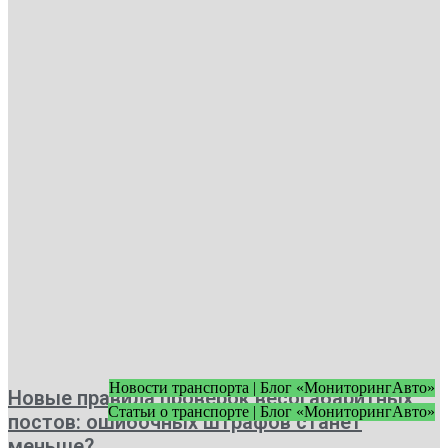
Новости транспорта | Блог «МониторингАвто»
Новые правила проверок весогабаритных
Статьи о транспорте | Блог «МониторингАвто»
постов: ошибочных штрафов станет
меньше?