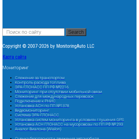
Search
Copyright © 2007-2026 by MonitoringAuto LLC
Карта сайта
Мониторинг
Слежение за транспортом
Контроль расхода топлива
ЭРА-ГЛОНАСС ПП РФ №2216
Мониторинг при отсутствии мобильной связи
Слежение для международных перевозок
Подключение к РНИС
Установка АСН по ПП №1378
Видеомониторинг
Система ЭРА-ГЛОНАСС
Установка систем мониторинга в условиях глушения GPS
Установка АСН ГЛОНАСС на мусоровозы по ПП РФ № 293
Аналог Виалона (Wialon)
Оценка безопасности движения автомобиля