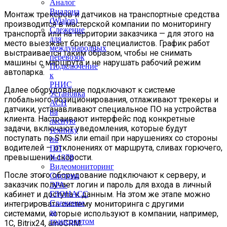
Аналог
Виалона
Монтаж трекеров и датчиков на транспортные средства
(Wialon)
производится в мастерской компании по мониторингу
Слежение
транспорта или на территории заказчика — для этого на
для
место выезжает бригада специалистов. График работ
международных
выстраивается таким образом, чтобы не снимать
перевозок
машины с маршрута и не нарушать рабочий режим
Подключение
автопарка.
к
РНИС
Далее оборудование подключают к системе
Установка
глобального позиционирования, отлаживают трекеры и
АСН
датчики, устанавливают специальное ПО на устройства
на
клиента. Настраивают интерфейс под конкретные
лесную
задачи, включают уведомления, которые будут
технику
поступать по SMS или email при нарушениях со стороны
по
водителей — отклонениях от маршрута, сливах горючего,
ПП
превышении скорости.
№1378
Видеомониторинг
После этого оборудование подключают к серверу, и
Система
заказчик получает логин и пароль для входа в личный
ЭРА-
кабинет и доступа к данным. На этом же этапе можно
ГЛОНАСС
Слежение
интегрировать систему мониторинга с другими
за
системами, которые используют в компании, например,
транспортом
1C, Bitrix24, amoCRM.