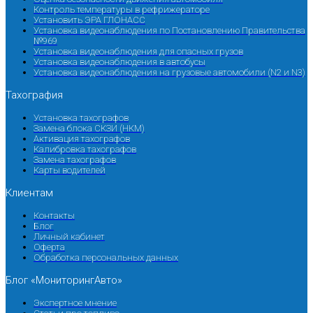
Контроль температуры в рефрижераторе
Установить ЭРА ГЛОНАСС
Установка видеонаблюдения по Постановлению Правительства
№969
Установка видеонаблюдения для опасных грузов
Установка видеонаблюдения в автобусы
Установка видеонаблюдения на грузовые автомобили (N2 и N3)
Тахография
Установка тахографов
Замена блока СКЗИ (НКМ)
Активация тахографов
Калибровка тахографов
Замена тахографов
Карты водителей
Клиентам
Контакты
Блог
Личный кабинет
Оферта
Обработка персональных данных
Блог «МониторингАвто»
Экспертное мнение