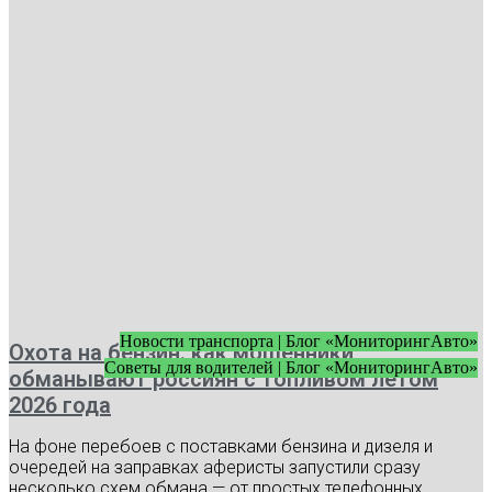
Новости транспорта | Блог «МониторингАвто»
Охота на бензин: как мошенники
Советы для водителей | Блог «МониторингАвто»
обманывают россиян с топливом летом
2026 года
На фоне перебоев с поставками бензина и дизеля и
очередей на заправках аферисты запустили сразу
несколько схем обмана — от простых телефонных