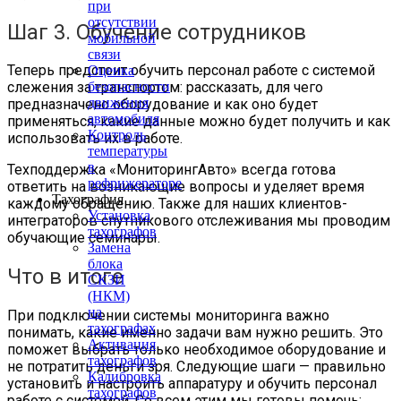
при
отсутствии
Шаг 3. Обучение сотрудников
мобильной
связи
Теперь предстоит обучить персонал работе с системой
Оценка
безопасности
слежения за транспортом: рассказать, для чего
движения
предназначено оборудование и как оно будет
автомобиля
применяться, какие данные можно будет получить и как
Контроль
использовать их в работе.
температуры
в
Техподдержка «МониторингАвто» всегда готова
рефрижераторе
ответить на возникающие вопросы и уделяет время
Тахография
каждому обращению. Также для наших клиентов-
Установка
интеграторов спутникового отслеживания мы проводим
тахографов
обучающие семинары.
Замена
блока
Что в итоге
СКЗИ
(НКМ)
на
При подключении системы мониторинга важно
тахографах
понимать, какие именно задачи вам нужно решить. Это
Активация
поможет выбрать только необходимое оборудование и
тахографов
не потратить деньги зря. Следующие шаги — правильно
Калибровка
установить и настроить аппаратуру и обучить персонал
тахографов
работе с системой. Со всем этим мы готовы помочь: