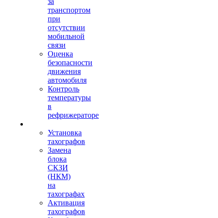
за
транспортом
при
отсутствии
мобильной
связи
Оценка
безопасности
движения
автомобиля
Контроль
температуры
в
рефрижераторе
Тахография
Установка
тахографов
Замена
блока
СКЗИ
(НКМ)
на
тахографах
Активация
тахографов