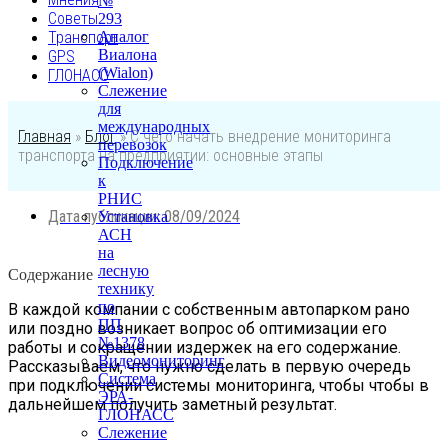
№
Советы
293
Транспорт
Аналог
Виалона
GPS
(Wialon)
ГЛОНАСС
Слежение
для
международных
Главная
»
Блог
»
С чего начать внедрение мониторинга
перевозок
транспорта на предприятии: основные этапы
Подключение
к
РНИС
Дата публикации:
08/09/2024
Установка
АСН
на
лесную
Содержание
технику
по
В каждой компании с собственным автопарком рано
ПП
или поздно возникает вопрос об оптимизации его
№1378
работы и сокращении издержек на его содержание.
Видеомониторинг
Рассказываем, что нужно сделать в первую очередь
Система
при подключении системы мониторинга, чтобы чтобы в
ЭРА-
дальнейшем получить заметный результат.
ГЛОНАСС
Слежение