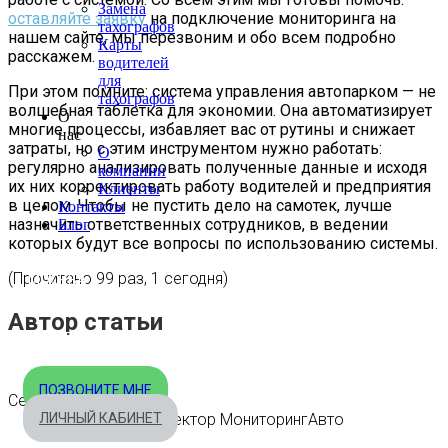
Замена
оставляйте заявку
на подключение мониторинга на
тахографов
нашем сайте, мы перезвоним и обо всем подробно
Карты
расскажем.
водителей
для
При этом помните: система управления автопарком — не
тахографов
волшебная таблетка для экономии. Она автоматизирует
О
многие процессы, избавляет вас от рутины и снижает
нас
затраты, но с этим инструментом нужно работать:
О
регулярно анализировать полученные данные и исходя
компании
их них корректировать работу водителей и предприятия
Клиенты
в целом. Чтобы не пустить дело на самотек, лучше
Контакты
назначить ответственных сотрудников, в ведении
Блог
которых будут все вопросы по использованию системы.
(Прочитано 99 раз, 1 сегодня)
МОСКВА
+7 495 540-40-84
Автор статьи
БЕСПЛАТНО ПО РОССИИ
8 800 333-32-89
ПОЗВОНИТЕ МНЕ
Сергей Скнарин
ЛИЧНЫЙ КАБИНЕТ
Генеральный директор МониторингАвто