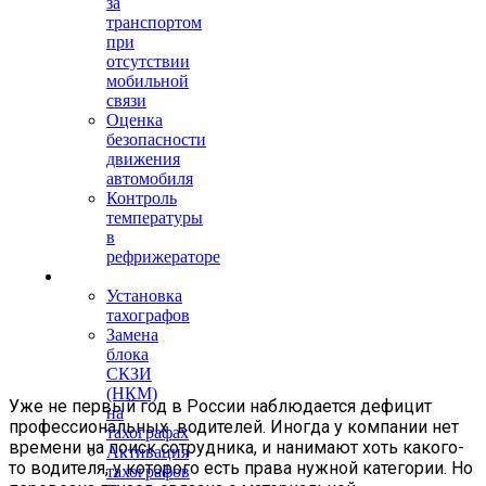
за
транспортом
при
отсутствии
мобильной
связи
Оценка
безопасности
движения
автомобиля
Контроль
температуры
в
рефрижераторе
Тахография
Установка
тахографов
Замена
блока
СКЗИ
(НКМ)
Уже не первый год в России наблюдается дефицит
на
профессиональных водителей. Иногда у компании нет
тахографах
времени на поиск сотрудника, и нанимают хоть какого-
Активация
то водителя, у которого есть права нужной категории. Но
тахографов