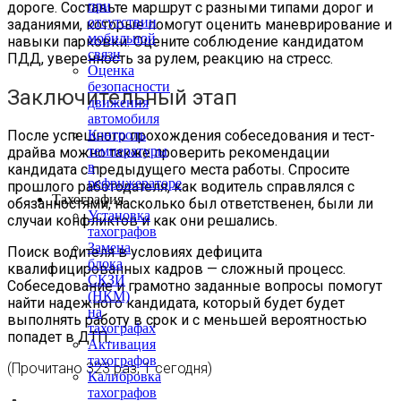
при
дороге. Составьте маршрут с разными типами дорог и
отсутствии
заданиями, которые помогут оценить маневрирование и
мобильной
навыки парковки. Оцените соблюдение кандидатом
связи
ПДД, уверенность за рулем, реакцию на стресс.
Оценка
безопасности
Заключительный этап
движения
автомобиля
Контроль
После успешного прохождения собеседования и тест-
температуры
драйва можно также проверить рекомендации
в
кандидата с предыдущего места работы. Спросите
рефрижераторе
прошлого работодателя, как водитель справлялся с
Тахография
обязанностями, насколько был ответственен, были ли
Установка
случаи конфликтов и как они решались.
тахографов
Замена
Поиск водителя в условиях дефицита
блока
квалифицированных кадров — сложный процесс.
СКЗИ
Собеседование и грамотно заданные вопросы помогут
(НКМ)
найти надежного кандидата, который будет будет
на
выполнять работу в срок и с меньшей вероятностью
тахографах
попадет в ДТП.
Активация
тахографов
(Прочитано 323 раз, 1 сегодня)
Калибровка
тахографов