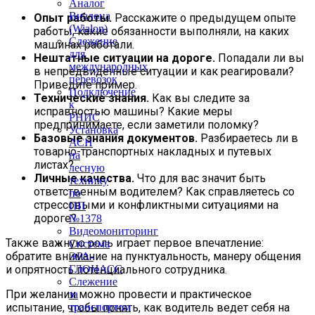
Аналог
Виалона
Опыт работы.
Расскажите о предыдущем опыте
(Wialon)
работы, какие обязанности выполняли, на каких
Слежение
машинах работали.
для
Нештатные ситуации на дороге.
Попадали ли вы
международных
в непредвиденные ситуации и как реагировали?
перевозок
Приведите пример.
Подключение
Технические знания.
Как вы следите за
к
исправностью машины? Какие меры
РНИС
предпринимаете, если заметили поломку?
Установка
Базовые знания документов.
Разбираетесь ли в
АСН
товарно-транспортных накладных и путевых
на
листах?
лесную
Личные качества.
Что для вас значит быть
технику
ответственным водителем? Как справляетесь со
по
стрессовыми и конфликтными ситуациями на
ПП
дороге?
№1378
Видеомониторинг
Также важную роль играет первое впечатление:
Система
обратите внимание на пунктуальность, манеру общения
ЭРА-
и опрятность потенциального сотрудника.
ГЛОНАСС
Слежение
При желании можно провести и практическое
за
испытание, чтобы понять, как водитель ведет себя на
транспортом