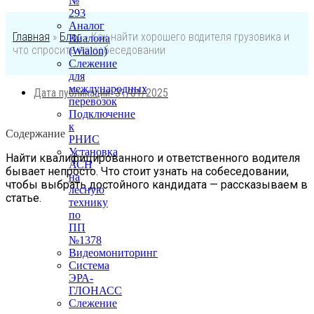
№
293
Аналог
Главная
»
Блог
»
Как найти хорошего водителя грузовика и
Виалона
что спросить на собеседовании
(Wialon)
Слежение
для
международных
Дата публикации:
31/01/2025
перевозок
Подключение
к
Содержание
РНИС
Установка
Найти квалифицированного и ответственного водителя
АСН
бывает непросто. Что стоит узнать на собеседовании,
на
чтобы выбрать достойного кандидата — рассказываем в
лесную
статье.
технику
по
ПП
№1378
Видеомониторинг
Система
ЭРА-
ГЛОНАСС
Слежение