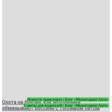
Новости транспорта | Блог «МониторингАвто»
Охота на бензин: как мошенники
Советы для водителей | Блог «МониторингАвто»
обманывают россиян с топливом летом