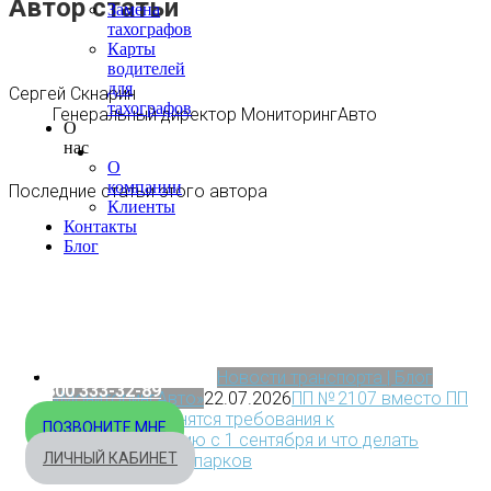
Автор статьи
Замена
тахографов
Карты
водителей
для
Сергей Скнарин
тахографов
Генеральный директор МониторингАвто
О
нас
О
компании
Последние статьи этого автора
Клиенты
Контакты
Блог
МОСКВА
+7 495 540-40-84
БЕСПЛАТНО ПО РОССИИ
Новости транспорта | Блог
8 800 333-32-89
«МониторингАвто»
22.07.2026
ПП № 2107 вместо ПП
№969: как изменятся требования к
ПОЗВОНИТЕ МНЕ
видеонаблюдению с 1 сентября и что делать
ЛИЧНЫЙ КАБИНЕТ
владельцам автопарков