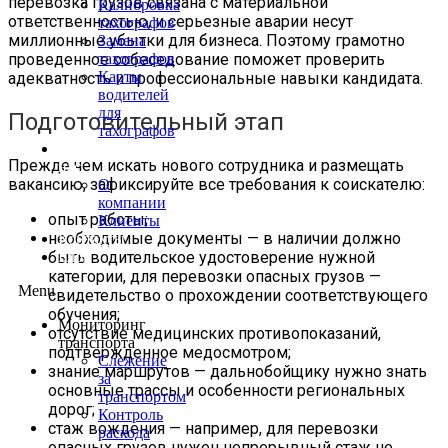
перевозка грузов связана с материальной
Калибровка
ответственностью, и серьезные аварии несут
тахографов
миллионные убытки для бизнеса. Поэтому грамотно
Замена
проведенное собеседование поможет проверить
тахографов
Карты
адекватность и профессиональные навыки кандидата.
водителей
для
Подготовительный этап
тахографов
О
Прежде чем искать нового сотрудника и размещать
нас
вакансию, зафиксируйте все требования к соискателю:
О
компании
опыт работы;
Клиенты
необходимые документы — в наличии должно
Контакты
быть водительское удостоверение нужной
Блог
категории, для перевозки опасных грузов —
Menu
свидетельство о прохождении соответствующего
обучения;
Мониторинг
отсутствие медицинских противопоказаний,
транспорта
подтвержденное медосмотром;
Слежение
знание маршрутов — дальнобойщику нужно знать
за
основные трассы и особенности региональных
транспортом
дорог;
Контроль
стаж вождения — например, для перевозки
расхода
опасных грузов нужен непрерывный стаж не