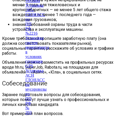
топлива
менее 1 года, для тяжеловесных и
Установка
крупногабаритных — не менее 5 лет общего стажа
ЭРА-
вождения и не менее 1 последнего года —
ГЛОНАСС
вождения грузовиков;
по
ПП
знание требований охраны труда в части
РФ
устройства и эксплуатации машины.
№2216
Установка
Кроме требований пропишите заработную плату (она
систем
должна соответствовать показателям рынка),
мониторинга
социальные гарантии, расскажите об условиях и графике
в
работы.
условиях
глушения
Объявления можно разместить на профильных ресурсах
GPS
вроде hh.ru, SuperJob, Rabota.ru, на площадках для
Установка
объявлений — «Авито», «Юла», в социальных сетях.
АСН
ГЛОНАСС
Собеседование
на
мусоровозы
по
Заранее подготовьте вопросы для собеседования,
ПП
которые помогут лучше узнать о профессиональных и
РФ
личных качествах кандидата.
№
293
Вот примерный план вопросов.