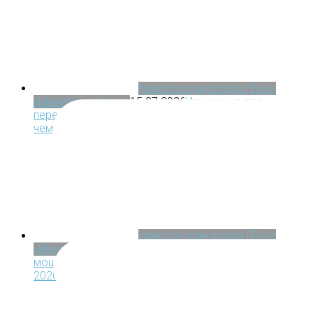
Новости транспорта | Блог
«МониторингАвто»
15.07.2026
Изменения для
перевозчиков опасных грузов с 1 сентября 2026: к
чему готовиться
Новости транспорта | Блог
«МониторингАвто»
07.07.2026
Охота на бензин: как
мошенники обманывают россиян с топливом летом
2026 года