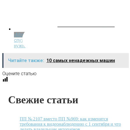
Статьи о транспорте | Блог
«МониторингАвто»
30.06.2026
Что такое аппаратура
спутниковой навигации (АСН ГЛОНАСС) и кому ее
нужно устанавливать
Читайте также:
10 самых ненадежных машин
Оцените статью
Свежие статьи
ПП № 2107 вместо ПП №969: как изменятся
требования к видеонаблюдению с 1 сентября и что
делать владельцам автопарков