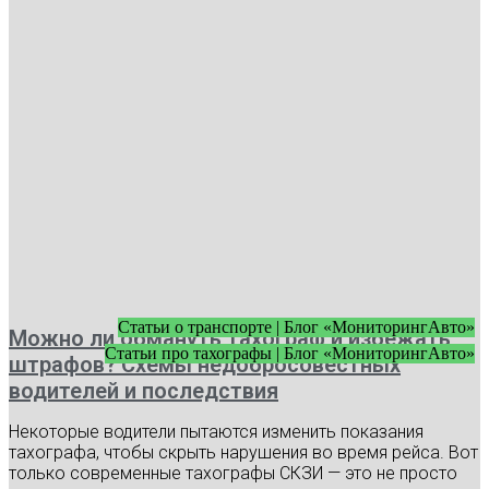
Статьи о транспорте | Блог «МониторингАвто»
Можно ли обмануть тахограф и избежать
Статьи про тахографы | Блог «МониторингАвто»
штрафов? Схемы недобросовестных
водителей и последствия
Некоторые водители пытаются изменить показания
тахографа, чтобы скрыть нарушения во время рейса. Вот
только современные тахографы СКЗИ — это не просто