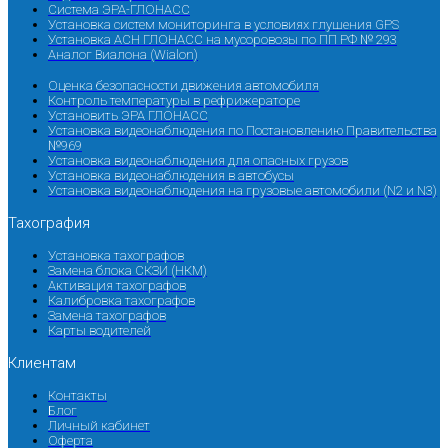
Система ЭРА-ГЛОНАСС
Установка систем мониторинга в условиях глушения GPS
Установка АСН ГЛОНАСС на мусоровозы по ПП РФ № 293
Аналог Виалона (Wialon)
Оценка безопасности движения автомобиля
Контроль температуры в рефрижераторе
Установить ЭРА ГЛОНАСС
Установка видеонаблюдения по Постановлению Правительства
№969
Установка видеонаблюдения для опасных грузов
Установка видеонаблюдения в автобусы
Установка видеонаблюдения на грузовые автомобили (N2 и N3)
Тахография
Установка тахографов
Замена блока СКЗИ (НКМ)
Активация тахографов
Калибровка тахографов
Замена тахографов
Карты водителей
Клиентам
Контакты
Блог
Личный кабинет
Оферта