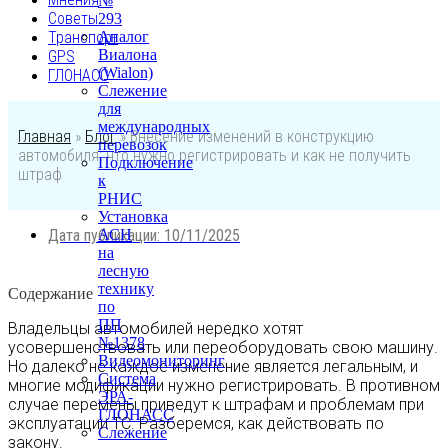
№
Советы
293
Транспорт
Аналог
Виалона
GPS
(Wialon)
ГЛОНАСС
Слежение
для
международных
Главная
»
Блог
»
Внесение изменений в конструкцию
перевозок
автомобиля: что нужно регистрировать и как не получить
Подключение
штраф
к
РНИС
Установка
Дата публикации:
АСН
10/11/2025
на
лесную
технику
Содержание
по
ПП
Владельцы автомобилей нередко хотят
№1378
усовершенствовать или переоборудовать свою машину.
Видеомониторинг
Но далеко не каждое изменение является легальным, и
Система
многие модификации нужно регистрировать. В противном
ЭРА-
случае перемены приведут к штрафам и проблемам при
ГЛОНАСС
эксплуатации ТС. Разберемся, как действовать по
Слежение
закону.