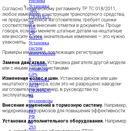
топлива
Установка
Согласно Техническому регламенту ТР ТС 018/2011,
ЭРА-
любое изменение конструкции транспортного средства,
ГЛОНАСС
не предусмотренное изготовителем, требует оценки
по
соответствия и внесения отметки в документы. Проще
ПП
говоря, если вы меняете штатные детали на нештатные
РФ
или вносите более значительные изменения — это нужно
№2216
узаконить.
Установка
систем
Примеры изменений, подлежащих регистрации:
мониторинга
в
Замена двигателя.
Установка двигателя другой модели
условиях
или с иными характеристиками.
глушения
GPS
Изменение колес и шин.
Установка дисков или шин
Установка
нештатного размера, если это не разрешено заводом-
АСН
изготовителем (например, в руководстве по
ГЛОНАСС
эксплуатации).
на
мусоровозы
Внесение изменений в тормозную систему.
Например,
по
модернизация тормозов для повышения эффективности.
ПП
РФ
Установка дополнительного оборудования.
Например:
№
293