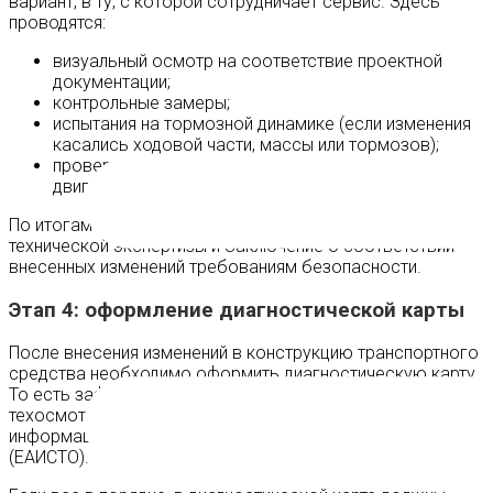
вариант, в ту, с которой сотрудничает сервис. Здесь
проводятся:
визуальный осмотр на соответствие проектной
документации;
контрольные замеры;
испытания на тормозной динамике (если изменения
касались ходовой части, массы или тормозов);
проверка на токсичность выхлопа (при замене
двигателя или установке ГБО).
По итогам испытаний лаборатория выдает Протокол
технической экспертизы и Заключение о соответствии
внесенных изменений требованиям безопасности.
Этап 4: оформление диагностической карты
После внесения изменений в конструкцию транспортного
средства необходимо оформить диагностическую карту.
То есть зафиксировать результат прохождения
техосмотра в единой автоматизированной
информационной системе технического осмотра
(ЕАИСТО).