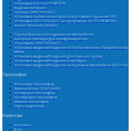
Установка АСН по ПП №1378
Видеомониторинг
Система ЭРА-ГЛОНАСС
Установка систем мониторинга в условиях глушения GPS
Установка АСН ГЛОНАСС на мусоровозы по ПП РФ № 293
Аналог Виалона (Wialon)
Оценка безопасности движения автомобиля
Контроль температуры в рефрижераторе
Установить ЭРА ГЛОНАСС
Установка видеонаблюдения по Постановлению Правительства
№969
Установка видеонаблюдения для опасных грузов
Установка видеонаблюдения в автобусы
Установка видеонаблюдения на грузовые автомобили (N2 и N3)
Тахография
Установка тахографов
Замена блока СКЗИ (НКМ)
Активация тахографов
Калибровка тахографов
Замена тахографов
Карты водителей
Клиентам
Контакты
Блог