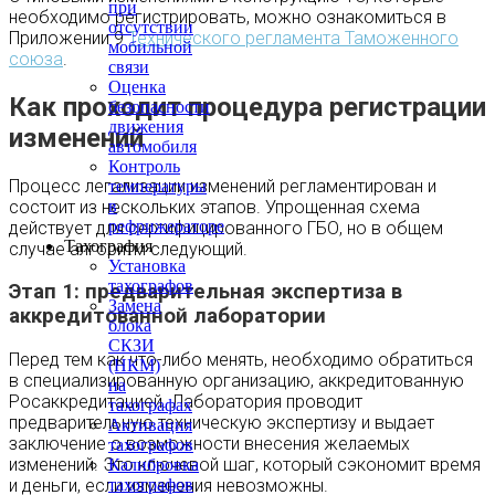
при
необходимо регистрировать, можно ознакомиться в
отсутствии
Приложении 9
Технического регламента Таможенного
мобильной
союза
.
связи
Оценка
Как проходит процедура регистрации
безопасности
движения
изменений
автомобиля
Контроль
Процесс легализации изменений регламентирован и
температуры
состоит из нескольких этапов. Упрощенная схема
в
рефрижераторе
действует для сертифицированного ГБО, но в общем
Тахография
случае алгоритм следующий.
Установка
тахографов
Этап 1: предварительная экспертиза в
Замена
аккредитованной лаборатории
блока
СКЗИ
Перед тем как что-либо менять, необходимо обратиться
(НКМ)
в специализированную организацию, аккредитованную
на
Росаккредитацией. Лаборатория проводит
тахографах
предварительную техническую экспертизу и выдает
Активация
заключение о возможности внесения желаемых
тахографов
изменений. Это ключевой шаг, который сэкономит время
Калибровка
тахографов
и деньги, если изменения невозможны.