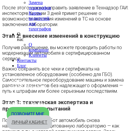
Замена
После этого нужно направить заявление в Технадзор ГАИ:
тахографов
Карты
инспектор в течении 3 дней примет решение о
водителей
возможности внесения изменений в ТС на основе
для
заключения лаборатории.
тахографов
О
Этап 2: внесение изменений в конструкцию
нас
О
Получив разрешение, вы можете проводить работы по
компании
модернизации автомобиля в сертифицированном
Клиенты
сервисе.
Контакты
Блог
Важно сохранять все чеки и сертификаты на
установленное оборудование (особенно для ГБО).
Самостоятельное переоборудование машины и замена
МОСКВА
различных элементов без надлежащего оформления —
+7 495 540-40-84
путь к штрафам или более серьезным последствиям.
БЕСПЛАТНО ПО РОССИИ
Этап 3: техническая экспертиза и
8 800 333-32-89
прохождение испытаний
ПОЗВОНИТЕ МНЕ
После завершения работ автомобиль снова
ЛИЧНЫЙ КАБИНЕТ
направляется в аккредитованную лабораторию — как