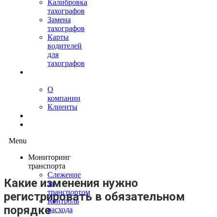
Калибровка
тахографов
Замена
тахографов
Карты
водителей
для
тахографов
О
нас
О
компании
Клиенты
Контакты
Блог
Menu
Мониторинг
транспорта
Слежение
Какие изменения нужно
за
транспортом
регистрировать в обязательном
Контроль
порядке
расхода