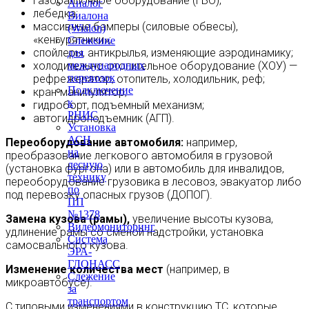
газобаллонное оборудование (ГБО);
Аналог
лебедка:
Виалона
массивные бамперы (силовые обвесы),
(Wialon)
«кенгурятники»;
Слежение
спойлеры, антикрылья, изменяющие аэродинамику;
для
холодительно-отопительное оборудование (ХОУ) —
международных
перевозок
рефрежератор, отопитель, холодильник, реф;
Подключение
кран-манипулятор;
к
гидроборт, подъемный механизм;
РНИС
автогидроподъемник (АГП).
Установка
АСН
Переоборудование автомобиля:
например,
на
преобразование легкового автомобиля в грузовой
лесную
(установка фургона) или в автомобиль для инвалидов,
технику
переоборудование грузовика в лесовоз, эвакуатор либо
по
под перевозку опасных грузов (ДОПОГ).
ПП
№1378
Замена кузова (рамы),
увеличение высоты кузова,
Видеомониторинг
удлинение рамы со сменой надстройки, установка
Система
самосвального кузова.
ЭРА-
ГЛОНАСС
Изменение количества мест
(например, в
Слежение
микроавтобусе).
за
транспортом
С типовыми изменениями в конструкцию ТС, которые