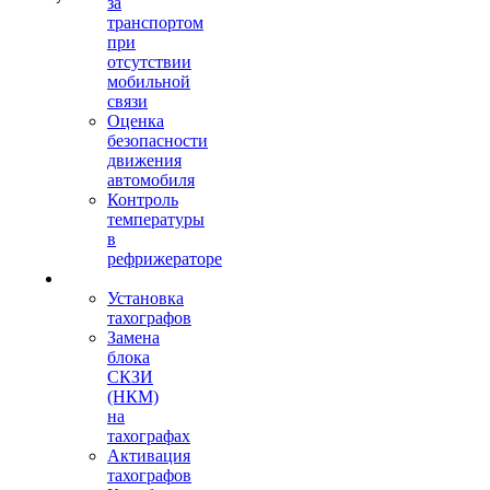
за
транспортом
при
отсутствии
мобильной
связи
Оценка
безопасности
движения
автомобиля
Контроль
температуры
в
рефрижераторе
Тахография
Установка
тахографов
Замена
блока
СКЗИ
(НКМ)
на
тахографах
Активация
тахографов