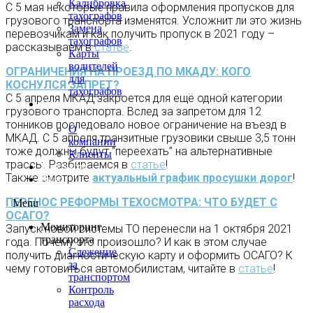
Калибровка
С 5 мая некоторые правила оформления пропусков для
тахографов
грузового транспорта изменятся. Усложнит ли это жизнь
Замена
перевозчикам и как получить пропуск в 2021 году –
тахографов
рассказываем в
статье
.
Карты
водителей
ОГРАНИЧЕНИЯ НА ПРОЕЗД ПО МКАДУ: КОГО
для
КОСНУЛСЯ ЗАПРЕТ?
тахографов
С 5 апреля МКАД закроется для ещё одной категории
О
грузового транспорта. Вслед за запретом для 12
нас
тонников последовало новое ограничение на въезд в
О
МКАД. С 5 апреля транзитные грузовики свыше 3,5 тонн
компании
тоже должны будут “переехать” на альтернативные
Клиенты
трассы. Разбираемся в
статье
!
Контакты
Также смотрите
актуальный график просушки дорог
!
Блог
ПЕРЕНОС РЕФОРМЫ ТЕХОСМОТРА: ЧТО БУДЕТ С
Menu
ОСАГО?
Мониторинг
Запуск новой системы ТО перенесли на 1 октября 2021
транспорта
года. Почему это произошло? И как в этом случае
Слежение
получить диагностическую карту и оформить ОСАГО? К
за
чему готовиться автомобилистам, читайте в
статье
!
транспортом
Контроль
расхода