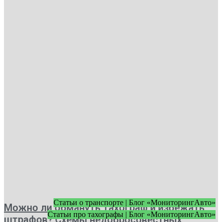
Статьи о транспорте | Блог «МониторингАвто»
Можно ли обмануть тахограф и избежать
Статьи про тахографы | Блог «МониторингАвто»
штрафов? Схемы недобросовестных