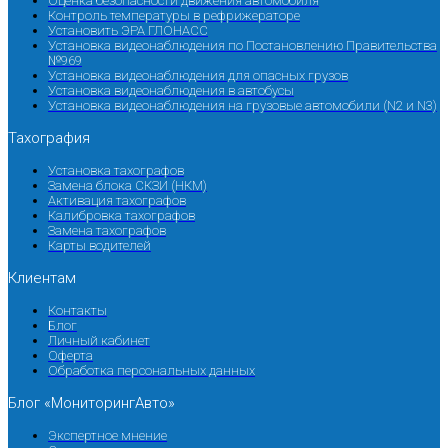
Оценка безопасности движения автомобиля
Контроль температуры в рефрижераторе
Установить ЭРА ГЛОНАСС
Установка видеонаблюдения по Постановлению Правительства
№969
Установка видеонаблюдения для опасных грузов
Установка видеонаблюдения в автобусы
Установка видеонаблюдения на грузовые автомобили (N2 и N3)
Тахография
Установка тахографов
Замена блока СКЗИ (НКМ)
Активация тахографов
Калибровка тахографов
Замена тахографов
Карты водителей
Клиентам
Контакты
Блог
Личный кабинет
Оферта
Обработка персональных данных
Блог «МониторингАвто»
Экспертное мнение