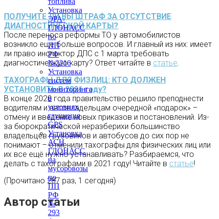
топлива
Установка
ПОЛУЧИТЕ ЛИ ВЫ ШТРАФ ЗА ОТСУТСТВИЕ
ЭРА-
ДИАГНОСТИЧЕСКОЙ КАРТЫ?
ГЛОНАСС
После переноса реформы ТО у автомобилистов
по
возникло еще больше вопросов. И главный из них: имеет
ПП
ли право инспектор ДПС с 1 марта требовать
РФ
диагностическую карту? Ответ читайте в
статье
.
№2216
Установка
ТАХОГРАФЫ ДЛЯ ФИЗЛИЦ: КТО ДОЛЖЕН
систем
УСТАНОВИТЬ В 2021 году?
мониторинга
В конце 2020 года правительство решило преподнести
в
условиях
водителям и автовладельцам очередной «подарок» –
глушения
отмену и введение новых приказов и постановлений. Из-
GPS
за бюрократической неразберихи большинство
Установка
владельцев грузовиков и автобусов до сих пор не
АСН
понимают – отменили тахографы для физических лиц или
ГЛОНАСС
их все ещё нужно устанавливать? Разбираемся, что
на
делать с тахографами в 2021 году! Читайте в
статье
!
мусоровозы
по
(Прочитано 287 раз, 1 сегодня)
ПП
РФ
Автор статьи
№
293