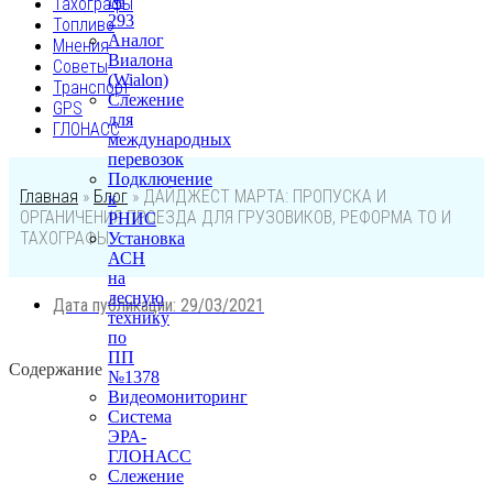
№
Тахографы
293
Топливо
Аналог
Мнения
Виалона
Советы
(Wialon)
Транспорт
Слежение
GPS
для
ГЛОНАСС
международных
перевозок
Подключение
Главная
»
Блог
»
ДАЙДЖЕСТ МАРТА: ПРОПУСКА И
к
ОРГАНИЧЕНИЯ ПРОЕЗДА ДЛЯ ГРУЗОВИКОВ, РЕФОРМА ТО И
РНИС
ТАХОГРАФЫ
Установка
АСН
на
лесную
Дата публикации:
29/03/2021
технику
по
ПП
Содержание
№1378
Видеомониторинг
Система
ЭРА-
ГЛОНАСС
Слежение