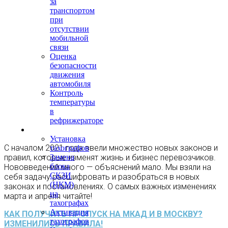
за
транспортом
при
отсутствии
мобильной
связи
Оценка
безопасности
движения
автомобиля
Контроль
температуры
в
рефрижераторе
Тахография
Установка
С началом 2021 года ввели множество новых законов и
тахографов
правил, которые изменят жизнь и бизнес перевозчиков.
Замена
блока
Нововведений много — объяснений мало. Мы взяли на
СКЗИ
себя задачу расшифровать и разобраться в новых
(НКМ)
законах и постановлениях. О самых важных изменениях
на
марта и апреля читайте!
тахографах
Активация
КАК ПОЛУЧИТЬ ПРОПУСК НА МКАД И В МОСКВУ?
тахографов
ИЗМЕНИЛИСЬ ПРАВИЛА!