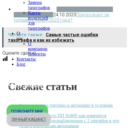
Замена
тахографов
Новости транспорта | Блог
Карты
«МониторингАвто»
24.10.2023
Подорожает ли
водителей
топливо к концу 2023 года?
для
тахографов
О
Читайте также:
Самые частые ошибки
нас
тахографа и как их избежать
О
компании
Оцените статью
Клиенты
Контакты
Блог
МОСКВА
Свежие статьи
+7 495 540-40-84
БЕСПЛАТНО ПО РОССИИ
8 800 333-32-89
Как экономить топливо в автопарке в условиях
кризиса
ПОЗВОНИТЕ МНЕ
ПП № 2107 вместо ПП №969: как изменятся
ЛИЧНЫЙ КАБИНЕТ
требования к видеонаблюдению с 1 сентября и что
делать владельцам автопарков