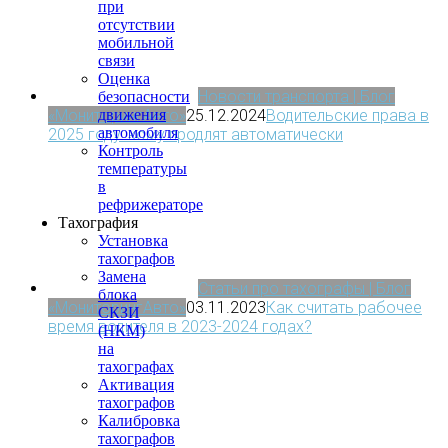
при
отсутствии
мобильной
связи
Оценка
Новости транспорта | Блог
безопасности
«МониторингАвто»
25.12.2024
Водительские права в
движения
автомобиля
2025 году: кому продлят автоматически
Контроль
температуры
в
рефрижераторе
Тахография
Установка
тахографов
Замена
Статьи про тахографы | Блог
блока
«МониторингАвто»
03.11.2023
Как считать рабочее
СКЗИ
время водителя в 2023-2024 годах?
(НКМ)
на
тахографах
Активация
тахографов
Калибровка
тахографов