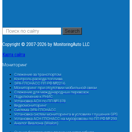
Search
Copyright © 2007-2026 by MonitoringAuto LLC
Карта сайта
Мониторинг
Слежение за транспортом
Контроль расхода топлива
ЭРА-ГЛОНАСС ПП РФ №2216
Мониторинг при отсутствии мобильной связи
Слежение для международных перевозок
Подключение к РНИС
Установка АСН по ПП №1378
Видеомониторинг
Система ЭРА-ГЛОНАСС
Установка систем мониторинга в условиях глушения GPS
Установка АСН ГЛОНАСС на мусоровозы по ПП РФ № 293
Аналог Виалона (Wialon)