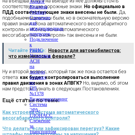
на въезде в зону и на выезде из нее должны стоять
Аналог
соответствующие дорожные знаки.
Но официально в
Виалона
ПДД соответствующие знаки внесены не были.
Да,
(Wialon)
подобные инициативы были, но в окончательную версию
Слежение
для
правил знаки «Зона автоматического весогабаритного
международных
контроля» и «Конец зоны автоматического
перевозок
весогабаритного контроля» так внесены и не были.
Подключение
к
Читайте также:
Новости для автомобилистов:
РНИС
Установка
что изменилось в феврале?
АСН
на
Ну и второй вопрос, который так же пока остается без
лесную
ответа:
как будет контролироваться выполнение
технику
правил движения в зонах АПВГК?
Но, видимо, об этом
по
ПП
нам предстоит узнать в следующих Постановлениях.
№1378
Видеомониторинг
Ещё статьи по теме:
Система
ЭРА-
Как устроена система автоматического
ГЛОНАСС
весогабаритного контроля?
Слежение
за
Что делать, если зафиксирован перегруз? Какие
транспортом
штрафы предусмотрены за нарушения?