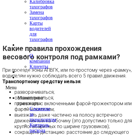
Калибровка
тахографов
Замена
тахографов
Карты
водителей
для
тахографов
О
Какие правила прохождения
нас
весового контроля под рамками?
О
компании
Клиенты
При проезде зоны АПВГК, или по-простому через «рамку»,
Контакты
водителям нужно соблюдать всего 5 правил движения.
Блог
Транспортному средству нельзя
:
Menu
разворачиваться;
останавливаться;
Мониторинг
проезжать с включенными фарой-прожектором или
транспорта
Слежение
фарой-искателем;
за
выезжать даже частично на полосу встречного
транспортом
движения или на обочину (это допустимо только для
Контроль
крупногабаритных по ширине грузовиков);
расхода
сокращать дистанцию: расстояние до следующего