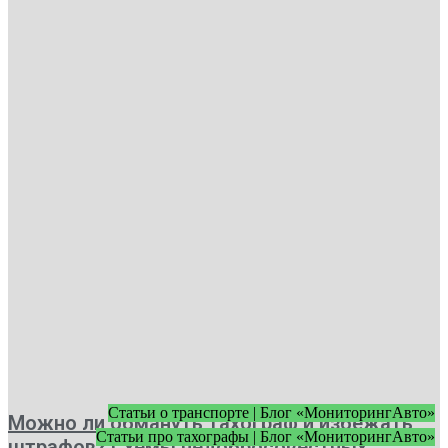
Статьи о транспорте | Блог «МониторингАвто»
Можно ли обмануть тахограф и избежать
Статьи про тахографы | Блог «МониторингАвто»
штрафов? Схемы недобросовестных