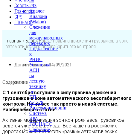
№
Советы
293
Транспорт
Аналог
Виалона
GPS
(Wialon)
ГЛОНАСС
Слежение
для
международных
Главная
»
Блог
»
Новые правила движения грузовиков в зоне
перевозок
автоматического весогабаритного контроля
Подключение
к
РНИС
Дата публикации:
14/09/2021
Установка
АСН
на
лесную
Содержание
технику
по
С 1 сентября вступили в силу правила движения
ПП
грузовиков в зоне автоматического весогабаритного
№1378
контроля. Но не все так просто в новой системе.
Видеомониторинг
Разбираемся в статье:
Система
ЭРА-
Активная модернизация зон контроля веса грузовиков
ГЛОНАСС
ведется уже больше года. Все чаще на российских
Слежение
дорогах можно встретить «рамки» автоматических