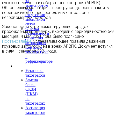
за
пунктов весового и габаритного контроля (АПВГК).
транспортом
Обновленный мониторинг перегрузов должен защитить
при
перевозчиков от несправедливых штрафов и
отсутствии
неправомерных поборов.
мобильной
связи
Законопроекты, регламентирующие порядок
Оценка
прохождения процедуры, выходили с периодичностью 6-9
безопасности
месяцев. 4 мая 2021 года было подписано
движения
Постановление
, устанавливающее правила движения
автомобиля
грузовых автомобилей в зонах АПВГК. Документ вступил
Контроль
в силу 1 сентября 2021 года.
температуры
в
рефрижераторе
Тахография
Установка
тахографов
Замена
блока
СКЗИ
(НКМ)
на
тахографах
Активация
тахографов