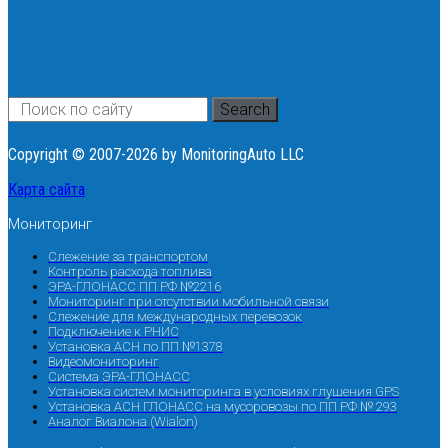
Search
Copyright © 2007-2026 by MonitoringAuto LLC
Карта сайта
Мониторинг
Слежение за транспортом
Контроль расхода топлива
ЭРА-ГЛОНАСС ПП РФ №2216
Мониторинг при отсутствии мобильной связи
Слежение для международных перевозок
Подключение к РНИС
Установка АСН по ПП №1378
Видеомониторинг
Система ЭРА-ГЛОНАСС
Установка систем мониторинга в условиях глушения GPS
Установка АСН ГЛОНАСС на мусоровозы по ПП РФ № 293
Аналог Виалона (Wialon)