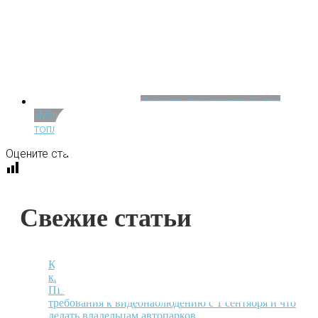
Новости транспорта | Блог
«МониторингАвто»
24.10.2023
Подорожает ли
топливо к концу 2023 года?
Оцените статью
Свежие статьи
Как экономить топливо в автопарке в условиях
кризиса
ПП № 2107 вместо ПП №969: как изменятся
требования к видеонаблюдению с 1 сентября и что
делать владельцам автопарков