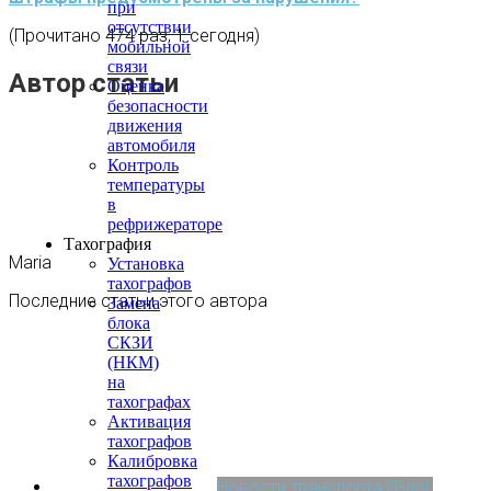
при
отсутствии
(Прочитано 474 раз, 1 сегодня)
мобильной
связи
Автор статьи
Оценка
безопасности
движения
автомобиля
Контроль
температуры
в
рефрижераторе
Тахография
Maria
Установка
тахографов
Последние статьи этого автора
Замена
блока
СКЗИ
(НКМ)
на
тахографах
Активация
тахографов
Калибровка
тахографов
Новости транспорта | Блог