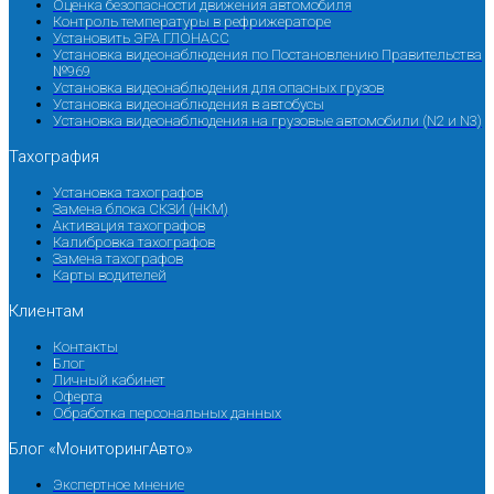
Оценка безопасности движения автомобиля
Контроль температуры в рефрижераторе
Установить ЭРА ГЛОНАСС
Установка видеонаблюдения по Постановлению Правительства
№969
Установка видеонаблюдения для опасных грузов
Установка видеонаблюдения в автобусы
Установка видеонаблюдения на грузовые автомобили (N2 и N3)
Тахография
Установка тахографов
Замена блока СКЗИ (НКМ)
Активация тахографов
Калибровка тахографов
Замена тахографов
Карты водителей
Клиентам
Контакты
Блог
Личный кабинет
Оферта
Обработка персональных данных
Блог «МониторингАвто»
Экспертное мнение