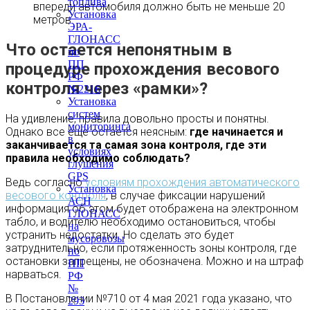
топлива
впереди автомобиля должно быть не меньше 20
Установка
метров.
ЭРА-
ГЛОНАСС
Что остается непонятным в
по
ПП
процедуре прохождения весового
РФ
контроля через «рамки»?
№2216
Установка
систем
На удивление, правила довольно просты и понятны.
мониторинга
Однако все еще остается неясным:
где начинается и
в
заканчивается та самая зона контроля, где эти
условиях
правила необходимо соблюдать?
глушения
GPS
Ведь согласно
условиям прохождения автоматического
Установка
весового контроля
, в случае фиксации нарушений
АСН
информация об этом будет отображена на электронном
ГЛОНАСС
табло, и водителю необходимо остановиться, чтобы
на
устранить недостатки. Но сделать это будет
мусоровозы
затруднительно, если протяженность зоны контроля, где
по
остановки запрещены, не обозначена. Можно и на штраф
ПП
нарваться.
РФ
№
В Постановлении №710 от 4 мая 2021 года указано, что
293