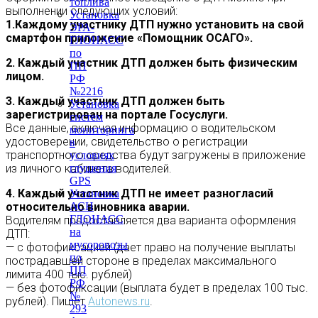
топлива
выполнении следующих условий:
Установка
1.Каждому участнику ДТП нужно установить на свой
ЭРА-
смартфон приложение «Помощник ОСАГО».
ГЛОНАСС
по
2. Каждый участник ДТП должен быть физическим
ПП
лицом.
РФ
№2216
3. Каждый участник ДТП должен быть
Установка
зарегистрирован на портале Госуслуги.
систем
Все данные, включая информацию о водительском
мониторинга
удостоверении, свидетельство о регистрации
в
транспортного средства будут загружены в приложение
условиях
глушения
из личного кабинета водителей.
GPS
4. Каждый участник ДТП не имеет разногласий
Установка
АСН
относительно виновника аварии.
ГЛОНАСС
Водителям предоставляется два варианта оформления
на
ДТП:
мусоровозы
— с фотофиксацией (дает право на получение выплаты
по
пострадавшей стороне в пределах максимального
ПП
лимита 400 тыс. рублей)
РФ
— без фотофиксации (выплата будет в пределах 100 тыс.
№
рублей). Пишет
Autonews.ru
.
293