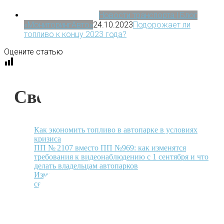
Новости транспорта | Блог
«МониторингАвто»
24.10.2023
Подорожает ли
топливо к концу 2023 года?
Оцените статью
Свежие статьи
Как экономить топливо в автопарке в условиях
кризиса
ПП № 2107 вместо ПП №969: как изменятся
требования к видеонаблюдению с 1 сентября и что
делать владельцам автопарков
Изменения для перевозчиков опасных грузов с 1
сентября 2026: к чему готовиться