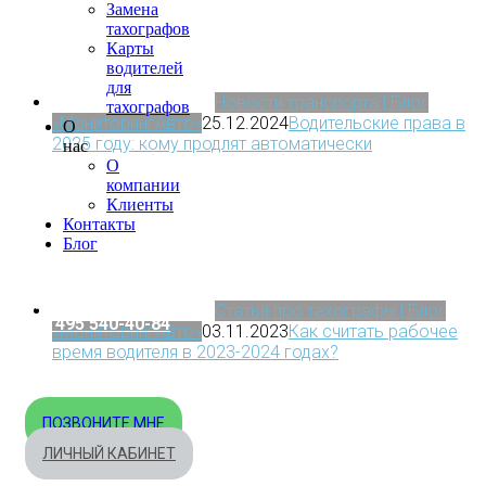
Замена
тахографов
Карты
водителей
для
Новости транспорта | Блог
тахографов
«МониторингАвто»
25.12.2024
Водительские права в
О
2025 году: кому продлят автоматически
нас
О
компании
Клиенты
Контакты
Блог
МОСКВА
Статьи про тахографы | Блог
+7 495 540-40-84
«МониторингАвто»
03.11.2023
Как считать рабочее
время водителя в 2023-2024 годах?
БЕСПЛАТНО ПО РОССИИ
8 800 333-32-89
ПОЗВОНИТЕ МНЕ
ЛИЧНЫЙ КАБИНЕТ