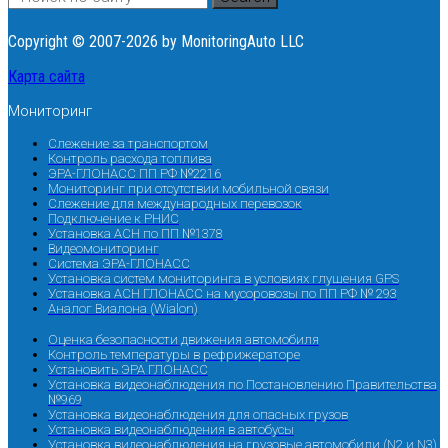
Copyright © 2007-2026 by MonitoringAuto LLC
Карта сайта
Мониторинг
Слежение за транспортом
Контроль расхода топлива
ЭРА-ГЛОНАСС ПП РФ №2216
Мониторинг при отсутствии мобильной связи
Слежение для международных перевозок
Подключение к РНИС
Установка АСН по ПП №1378
Видеомониторинг
Система ЭРА-ГЛОНАСС
Установка систем мониторинга в условиях глушения GPS
Установка АСН ГЛОНАСС на мусоровозы по ПП РФ № 293
Аналог Виалона (Wialon)
Оценка безопасности движения автомобиля
Контроль температуры в рефрижераторе
Установить ЭРА ГЛОНАСС
Установка видеонаблюдения по Постановлению Правительства
№969
Установка видеонаблюдения для опасных грузов
Установка видеонаблюдения в автобусы
Установка видеонаблюдения на грузовые автомобили (N2 и N3)