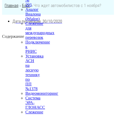
№
293
Главная
»
Блог
»
Что ждет автомобилистов с 1 ноября?
Аналог
Виалона
(Wialon)
Дата публикации:
30/10/2020
Слежение
для
международных
Содержание
перевозок
Подключение
к
РНИС
Установка
АСН
на
лесную
технику
по
ПП
№1378
Видеомониторинг
Система
ЭРА-
ГЛОНАСС
Слежение