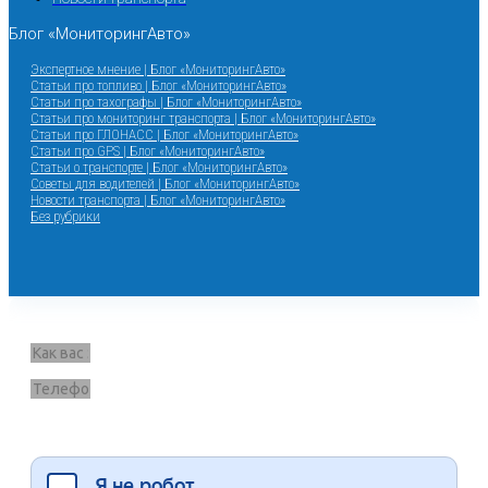
Блог «МониторингАвто»
Экспертное мнение | Блог «МониторингАвто»
Статьи про топливо | Блог «МониторингАвто»
Статьи про тахографы | Блог «МониторингАвто»
Статьи про мониторинг транспорта | Блог «МониторингАвто»
Статьи про ГЛОНАСС | Блог «МониторингАвто»
Статьи про GPS | Блог «МониторингАвто»
Статьи о транспорте | Блог «МониторингАвто»
Советы для водителей | Блог «МониторингАвто»
Новости транспорта | Блог «МониторингАвто»
Без рубрики
Запрос звонка
Я согласен на обработку данных