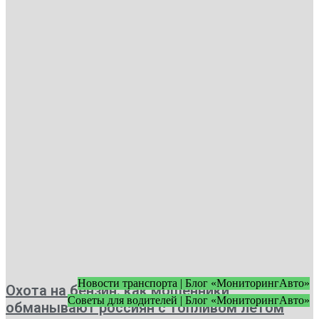
Новости транспорта | Блог «МониторингАвто»
Охота на бензин: как мошенники
Советы для водителей | Блог «МониторингАвто»
обманывают россиян с топливом летом