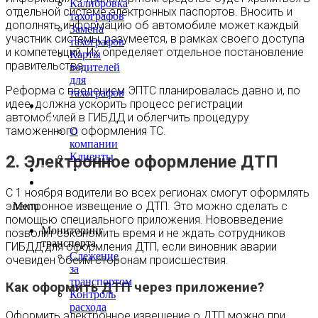
Калибровка
отдельной системе электронных паспортов. Вносить и
тахографов
дополнять информацию об автомобиле может каждый
Замена
участник системы, разумеется, в рамках своего доступа
тахографов
и компетенций. Их определяет отдельное постановление
Карты
правительства.
водителей
для
Реформа с введением ЭПТС планировалась давно и, по
тахографов
идее, должна ускорить процесс регистрации
О
автомобилей в ГИБДД и облегчить процедуру
нас
таможенного оформления ТС.
О
компании
Клиенты
2. Электронное оформление ДТП
Контакты
Блог
С 1 ноября водители во всех регионах смогут оформлять
электронное извещение о ДТП. Это можно сделать с
Menu
помощью специального приложения. Нововведение
Мониторинг
позволит сэкономить время и не ждать сотрудников
транспорта
ГИБДД для оформления ДТП, если виновник аварии
Слежение
очевиден обеим сторонам происшествия.
за
транспортом
Как оформить ДТП через приложение?
Контроль
расхода
Оформить электронное извещение о ДТП можно при