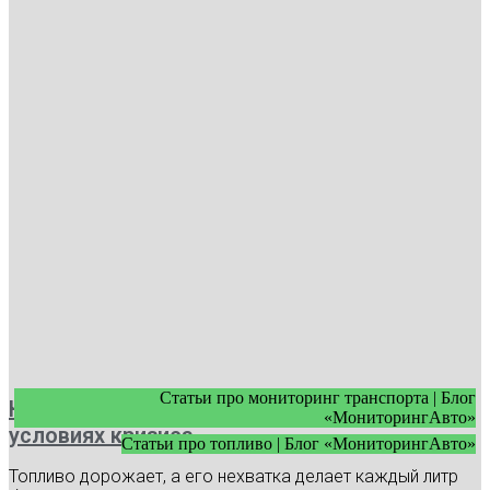
Статьи про мониторинг транспорта | Блог
Как экономить топливо в автопарке в
«МониторингАвто»
условиях кризиса
Статьи про топливо | Блог «МониторингАвто»
Топливо дорожает, а его нехватка делает каждый литр