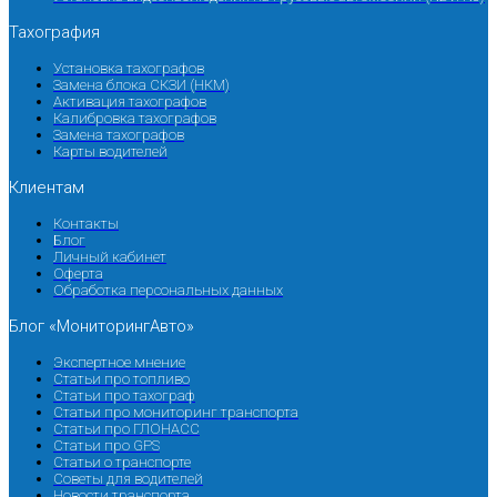
Тахография
Установка тахографов
Замена блока СКЗИ (НКМ)
Активация тахографов
Калибровка тахографов
Замена тахографов
Карты водителей
Клиентам
Контакты
Блог
Личный кабинет
Оферта
Обработка персональных данных
Блог «МониторингАвто»
Экспертное мнение
Статьи про топливо
Статьи про тахограф
Статьи про мониторинг транспорта
Статьи про ГЛОНАСС
Статьи про GPS
Статьи о транспорте
Советы для водителей
Новости транспорта