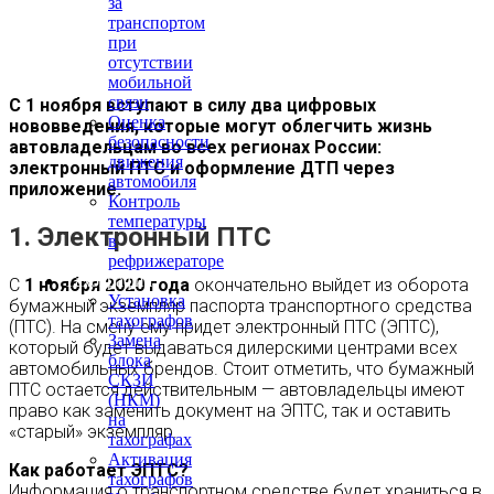
за
транспортом
при
отсутствии
мобильной
связи
С 1 ноября вступают в силу два цифровых
Оценка
нововведения, которые могут облегчить жизнь
безопасности
автовладельцам во всех регионах России:
движения
электронный ПТС и оформление ДТП через
автомобиля
приложение.
Контроль
температуры
1. Электронный ПТС
в
рефрижераторе
Тахография
С
1 ноября 2020 года
окончательно выйдет из оборота
Установка
бумажный экземпляр паспорта транспортного средства
тахографов
(ПТС). На смену ему придет электронный ПТС (ЭПТС),
Замена
который будет выдаваться дилерскими центрами всех
блока
автомобильных брендов. Стоит отметить, что бумажный
СКЗИ
ПТС остается действительным — автовладельцы имеют
(НКМ)
право как заменить документ на ЭПТС, так и оставить
на
«старый» экземпляр.
тахографах
Активация
Как работает ЭПТС?
тахографов
Информация о транспортном средстве будет храниться в