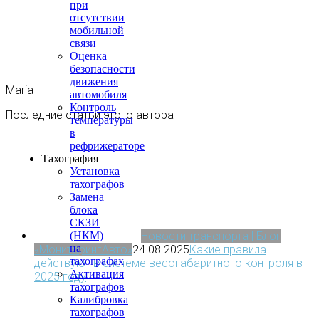
при
отсутствии
мобильной
связи
Оценка
безопасности
движения
Maria
автомобиля
Контроль
Последние статьи этого автора
температуры
в
рефрижераторе
Тахография
Установка
тахографов
Замена
блока
СКЗИ
Новости транспорта | Блог
(НКМ)
на
«МониторингАвто»
24.08.2025
Какие правила
тахографах
действуют в системе весогабаритного контроля в
Активация
2025 году
тахографов
Калибровка
тахографов