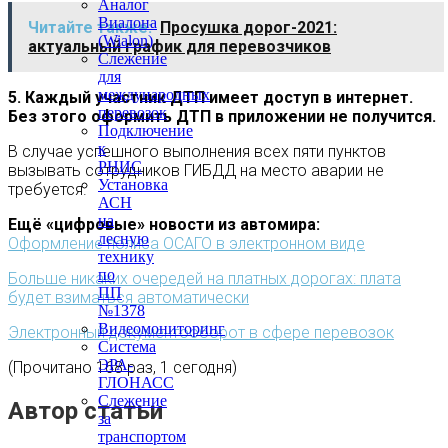
Аналог
Виалона
Читайте также:
Просушка дорог-2021:
(Wialon)
актуальный график для перевозчиков
Слежение
для
международных
5. Каждый участник ДТП имеет доступ в интернет.
перевозок
Без этого оформить ДТП в приложении не получится.
Подключение
к
В случае успешного выполнения всех пяти пунктов
РНИС
вызывать сотрудников ГИБДД на место аварии не
Установка
требуется.
АСН
на
Ещё «цифровые» новости из автомира:
лесную
Оформление полиса ОСАГО в электронном виде
технику
по
Больше никаких очередей на платных дорогах: плата
ПП
будет взиматься автоматически
№1378
Видеомониторинг
Электронный документооборот в сфере перевозок
Система
ЭРА-
(Прочитано 168 раз, 1 сегодня)
ГЛОНАСС
Слежение
Автор статьи
за
транспортом