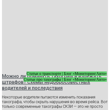
Статьи о транспорте | Блог «МониторингАвто»
Можно ли обмануть тахограф и избежать
Статьи про тахографы | Блог «МониторингАвто»
штрафов? Схемы недобросовестных
водителей и последствия
Некоторые водители пытаются изменить показания
тахографа, чтобы скрыть нарушения во время рейса. Вот
только современные тахографы СКЗИ — это не просто