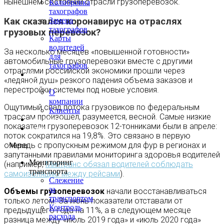
нынешнем состоянии отрасли грузоперевозок.
Калибровка
тахографов
Как сказался коронавирус на отраслях
Замена
тахографов
грузовых перевозок?
Карты
водителей
За несколько месяцев «повышенной готовности»
для
автомобильные грузоперевозки вместе с другими
тахографов
отраслями российской экономики прошли через
О
«ледяной душ» резкого падения объема заказов и
нас
перестройки системы под новые условия.
О
компании
Ощутимый спад потока грузовиков по федеральным
Клиенты
трассам произошел, разумеется, весной. Самые низкие
Контакты
показатели грузоперевозок 12-тонниками были в апреле:
Блог
поток сократился на 19,8%. Это связано в первую
очередь с пропускным режимом для фур в регионах и
Menu
запутанными правилами мониторинга здоровья водителей
Мониторинг
(например,
Минтранс обязал водителей соблюдать
транспорта
самоизоляцию между рейсами
).
Слежение
за
Объемы грузоперевозок
начали восстанавливаться
транспортом
только летом. За июнь показатели отставали от
Контроль
предыдущего года на 11%, а в следующем месяце
расхода
разница между «июль 2019 года» и «июль 2020 года»