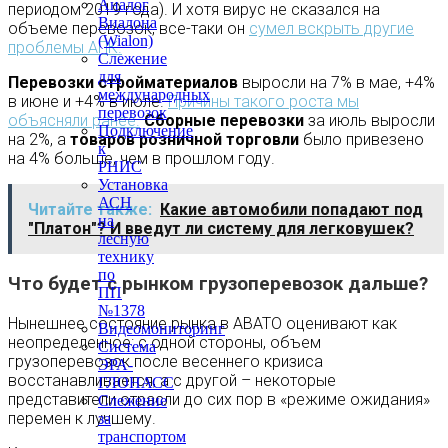
Аналог
периодом 2019 года). И хотя вирус не сказался на
Виалона
объеме перевозок, все-таки он
сумел вскрыть другие
(Wialon)
проблемы АПК.
Слежение
для
Перевозки стройматериалов
выросли на 7% в мае, +4%
международных
в июне и +4% в июле.
Причины такого роста мы
перевозок
объясняли ранее.
Сборные перевозки
за июль выросли
Подключение
на 2%, а
товаров розничной торговли
было привезено
к
на 4% больше, чем в прошлом году.
РНИС
Установка
АСН
Читайте также:
Какие автомобили попадают под
на
"Платон"? И введут ли систему для легковушек?
лесную
технику
по
Что будет с рынком грузоперевозок дальше?
ПП
№1378
Нынешнее состояние рынка в АВАТО оценивают как
Видеомониторинг
неопределенное: с одной стороны, объем
Система
грузоперевозок после весеннего кризиса
ЭРА-
восстанавливается, а с другой – некоторые
ГЛОНАСС
представители отрасли до сих пор в «режиме ожидания»
Слежение
перемен к лучшему.
за
транспортом