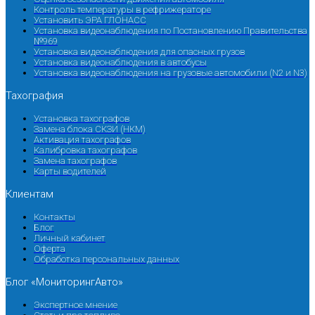
Контроль температуры в рефрижераторе
Установить ЭРА ГЛОНАСС
Установка видеонаблюдения по Постановлению Правительства
№969
Установка видеонаблюдения для опасных грузов
Установка видеонаблюдения в автобусы
Установка видеонаблюдения на грузовые автомобили (N2 и N3)
Тахография
Установка тахографов
Замена блока СКЗИ (НКМ)
Активация тахографов
Калибровка тахографов
Замена тахографов
Карты водителей
Клиентам
Контакты
Блог
Личный кабинет
Оферта
Обработка персональных данных
Блог «МониторингАвто»
Экспертное мнение