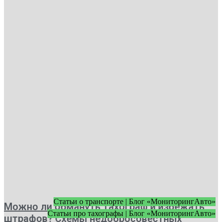
Статьи о транспорте | Блог «МониторингАвто»
Можно ли обмануть тахограф и избежать
Статьи про тахографы | Блог «МониторингАвто»
штрафов? Схемы недобросовестных