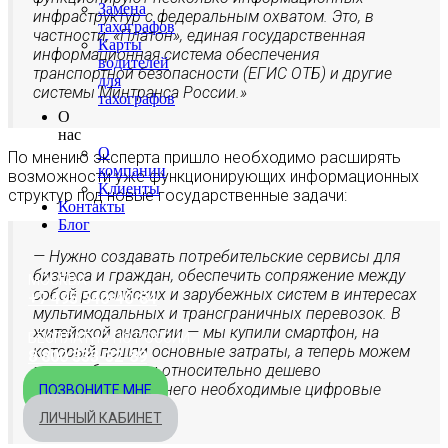
Замена
инфраструктур с федеральным охватом. Это, в
тахографов
частности, «Платон», единая государственная
Карты
информационная система обеспечения
водителей
транспортной безопасности (ЕГИС ОТБ) и другие
для
системы Минтранса России.»
тахографов
О
нас
О
По мнению эксперта пришло необходимо расширять
компании
возможности уже функционирующих информационных
Клиенты
структур под новые государственные задачи:
Контакты
Блог
— Нужно создавать потребительские сервисы для
бизнеса и граждан, обеспечить сопряжение между
МОСКВА
собой российских и зарубежных систем в интересах
+7 495 540-40-84
мультимодальных и трансграничных перевозок. В
житейской аналогии — мы купили смартфон, на
БЕСПЛАТНО ПО РОССИИ
который пошли основные затраты, а теперь можем
8 800 333-32-89
просто, быстро и относительно дешево
устанавливать на него необходимые цифровые
ПОЗВОНИТЕ МНЕ
сервисы.
ЛИЧНЫЙ КАБИНЕТ