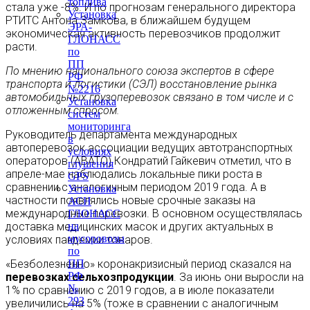
топлива
стала уже -8%. И по прогнозам генерального директора
Установка
РТИТС Антона Замкова, в ближайшем будущем
ЭРА-
экономическая активность перевозчиков продолжит
ГЛОНАСС
расти.
по
ПП
По мнению национального союза экспертов в сфере
РФ
транспорта и логистики (СЭЛ) восстановление рынка
№2216
автомобильных грузоперевозок связано в том числе и с
Установка
отложенным спросом.
систем
мониторинга
Руководитель департамента международных
в
автоперевозок ассоциации ведущих автотранспортных
условиях
операторов (АВАТО) Кондратий Гайкевич отметил, что в
глушения
апреле-мае наблюдались локальные пики роста в
GPS
сравнении с аналогичным периодом 2019 года. А в
Установка
частности появлялись новые срочные заказы на
АСН
международные перевозки. В основном осуществлялась
ГЛОНАСС
на
доставка медицинских масок и других актуальных в
мусоровозы
условиях пандемии товаров.
по
ПП
«Безболезненно» коронакризисный период сказался на
РФ
перевозках сельхозпродукции
. За июнь они выросли на
№
1% по сравнению с 2019 годов, а в июле показатели
293
увеличились на 5% (тоже в сравнении с аналогичным