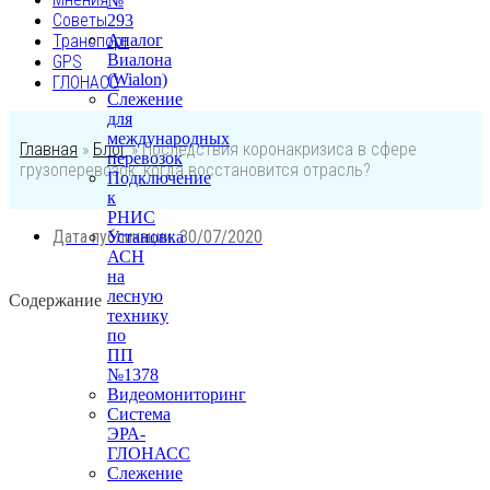
№
Советы
293
Транспорт
Аналог
Виалона
GPS
(Wialon)
ГЛОНАСС
Слежение
для
международных
Главная
»
Блог
»
Последствия коронакризиса в сфере
перевозок
грузоперевозок: когда восстановится отрасль?
Подключение
к
РНИС
Дата публикации:
30/07/2020
Установка
АСН
на
лесную
Содержание
технику
по
ПП
№1378
Видеомониторинг
Система
ЭРА-
ГЛОНАСС
Слежение