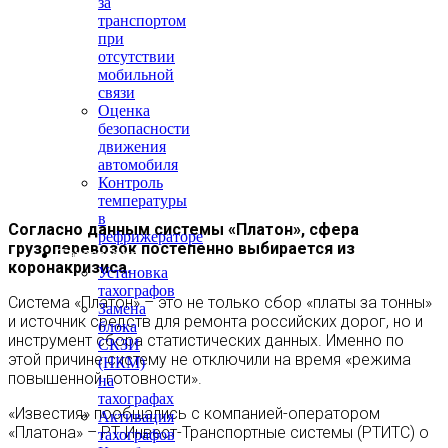
за
транспортом
при
отсутствии
мобильной
связи
Оценка
безопасности
движения
автомобиля
Контроль
температуры
в
Согласно данным системы «Платон», сфера
рефрижераторе
грузоперевозок постепенно выбирается из
Тахография
коронакризиса.
Установка
тахографов
Система «Платон» – это не только сбор «платы за тонны»
Замена
и источник средств для ремонта российских дорог, но и
блока
инструмент сбора статистических данных. Именно по
СКЗИ
этой причине систему не отключили на время «режима
(НКМ)
повышенной готовности».
на
тахографах
«Известия» пообщались с компанией-оператором
Активация
«Платона» – РТ-Инвест-Транспортные системы (РТИТС) о
тахографов