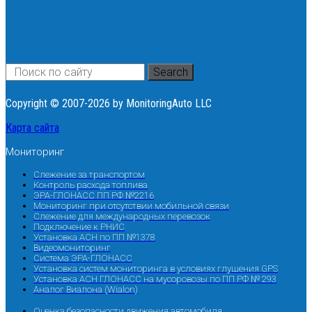
Search
Copyright © 2007-2026 by MonitoringAuto LLC
Карта сайта
Мониторинг
Слежение за транспортом
Контроль расхода топлива
ЭРА-ГЛОНАСС ПП РФ №2216
Мониторинг при отсутствии мобильной связи
Слежение для международных перевозок
Подключение к РНИС
Установка АСН по ПП №1378
Видеомониторинг
Система ЭРА-ГЛОНАСС
Установка систем мониторинга в условиях глушения GPS
Установка АСН ГЛОНАСС на мусоровозы по ПП РФ № 293
Аналог Виалона (Wialon)
Оценка безопасности движения автомобиля