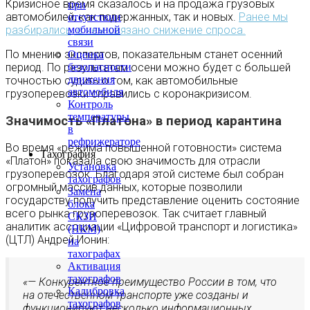
Кризисное время сказалось и на продажа грузовых
при
автомобилей, как подержанных, так и новых.
Ранее мы
отсутствии
разбирались, с чем связано снижение спроса.
мобильной
связи
По мнению экспертов, показательным станет осенний
Оценка
период. По результатам осени можно будет с большей
безопасности
движения
точностью судить о том, как автомобильные
автомобиля
грузоперевозки справились с коронакризисом.
Контроль
температуры
Значимость «Платона» в период карантина
в
рефрижераторе
Во время «режима повышенной готовности» система
Тахография
«Платон» показала свою значимость для отрасли
Установка
грузоперевозок. Благодаря этой системе был собран
тахографов
огромный массив данных, которые позволили
Замена
государству получить представление оценить состояние
блока
всего рынка грузоперевозок. Так считает главный
СКЗИ
аналитик ассоциации «Цифровой транспорт и логистика»
(НКМ)
(ЦТЛ) Андрей Ионин:
на
тахографах
Активация
тахографов
«— Конкурентное преимущество России в том, что
Калибровка
на отечественном транспорте уже созданы и
тахографов
функционируют несколько информационных